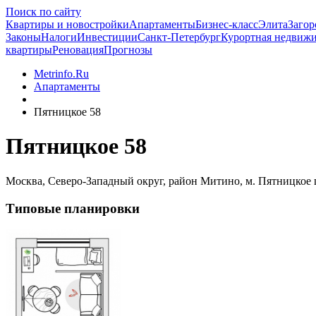
Поиск по сайту
Квартиры и новостройки
Апартаменты
Бизнес-класс
Элита
Загор
Законы
Налоги
Инвестиции
Санкт-Петербург
Курортная недвиж
квартиры
Реновация
Прогнозы
Metrinfo.Ru
Апартаменты
Пятницкое 58
Пятницкое 58
Москва, Северо-Западный округ, район Митино, м. Пятницкое 
Типовые планировки