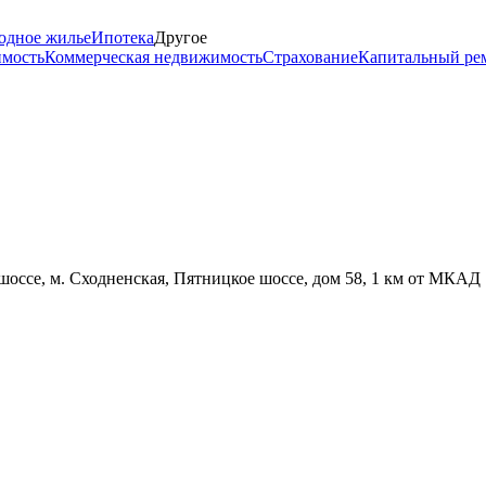
одное жилье
Ипотека
Другое
имость
Коммерческая недвижимость
Страхование
Капитальный ре
шоссе, м. Сходненская, Пятницкое шоссе, дом 58, 1 км от МКАД