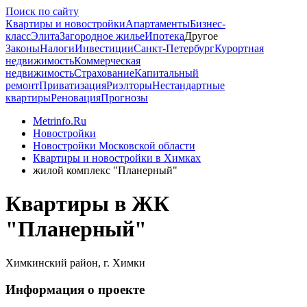
Поиск по сайту
Квартиры и новостройки
Апартаменты
Бизнес-
класс
Элита
Загородное жилье
Ипотека
Другое
Законы
Налоги
Инвестиции
Санкт-Петербург
Курортная
недвижимость
Коммерческая
недвижимость
Страхование
Капитальный
ремонт
Приватизация
Риэлторы
Нестандартные
квартиры
Реновация
Прогнозы
Metrinfo.Ru
Новостройки
Новостройки Московской области
Квартиры и новостройки в Химках
жилой комплекс "Планерный"
Квартиры в ЖК
"Планерный"
Химкинский район, г. Химки
Информация о проекте