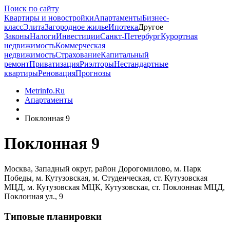
Поиск по сайту
Квартиры и новостройки
Апартаменты
Бизнес-
класс
Элита
Загородное жилье
Ипотека
Другое
Законы
Налоги
Инвестиции
Санкт-Петербург
Курортная
недвижимость
Коммерческая
недвижимость
Страхование
Капитальный
ремонт
Приватизация
Риэлторы
Нестандартные
квартиры
Реновация
Прогнозы
Metrinfo.Ru
Апартаменты
Поклонная 9
Поклонная 9
Москва, Западный округ, район Дорогомилово, м. Парк
Победы, м. Кутузовская, м. Студенческая, ст. Кутузовская
МЦД, м. Кутузовская МЦК, Кутузовская, ст. Поклонная МЦД,
Поклонная ул., 9
Типовые планировки