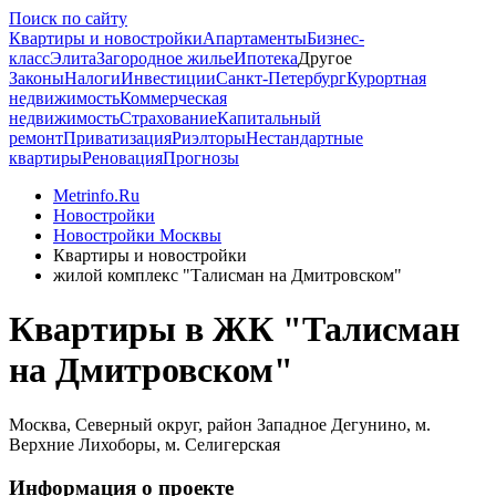
Поиск по сайту
Квартиры и новостройки
Апартаменты
Бизнес-
класс
Элита
Загородное жилье
Ипотека
Другое
Законы
Налоги
Инвестиции
Санкт-Петербург
Курортная
недвижимость
Коммерческая
недвижимость
Страхование
Капитальный
ремонт
Приватизация
Риэлторы
Нестандартные
квартиры
Реновация
Прогнозы
Metrinfo.Ru
Новостройки
Новостройки Москвы
Квартиры и новостройки
жилой комплекс "Талисман на Дмитровском"
Квартиры в ЖК "Талисман
на Дмитровском"
Москва, Северный округ, район Западное Дегунино, м.
Верхние Лихоборы, м. Селигерская
Информация о проекте