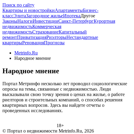
Поиск по сайту
Квартиры и новостройки
Апартаменты
Бизнес-
класс
Элита
Загородное жилье
Ипотека
Другое
Законы
Налоги
Инвестиции
Санкт-Петербург
Курортная
недвижимость
Коммерческая
недвижимость
Страхование
Капитальный
ремонт
Приватизация
Риэлторы
Нестандартные
квартиры
Реновация
Прогнозы
Metrinfo.Ru
Народное мнение
Народное мнение
Портал Метринфо несколько лет проводил социологические
опросы на темы, связанные с недвижимостью. Люди
высказывали свою точку зрения о ценах на жилье, о работе
риелторов и строительных компаний, о способах решения
квартирных вопросов. Здесь вы найдете отчеты о
проведенных исследованиях.
18+
© Портал о недвижимости Metrinfo.Ru, 2026