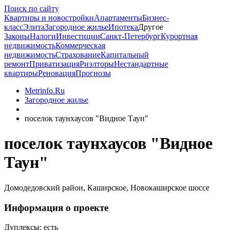
Поиск по сайту
Квартиры и новостройки
Апартаменты
Бизнес-
класс
Элита
Загородное жилье
Ипотека
Другое
Законы
Налоги
Инвестиции
Санкт-Петербург
Курортная
недвижимость
Коммерческая
недвижимость
Страхование
Капитальный
ремонт
Приватизация
Риэлторы
Нестандартные
квартиры
Реновация
Прогнозы
Metrinfo.Ru
Загородное жилье
поселок таунхаусов "Видное Таун"
поселок таунхаусов "Видное
Таун"
Домодедовский район, Каширское, Новокаширское шоссе
Информация о проекте
Дуплексы:
есть