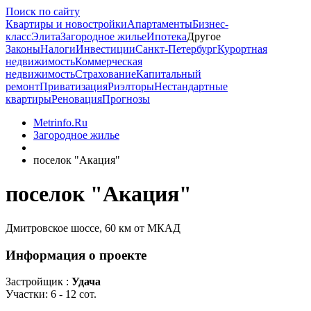
Поиск по сайту
Квартиры и новостройки
Апартаменты
Бизнес-
класс
Элита
Загородное жилье
Ипотека
Другое
Законы
Налоги
Инвестиции
Санкт-Петербург
Курортная
недвижимость
Коммерческая
недвижимость
Страхование
Капитальный
ремонт
Приватизация
Риэлторы
Нестандартные
квартиры
Реновация
Прогнозы
Metrinfo.Ru
Загородное жилье
поселок "Акация"
поселок "Акация"
Дмитровское шоссе, 60 км от МКАД
Информация о проекте
Застройщик :
Удача
Участки:
6 - 12 сот.