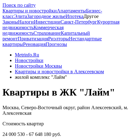
Поиск по сайту
Квартиры и новостройки
Апартаменты
Бизнес-
класс
Элита
Загородное жилье
Ипотека
Другое
Законы
Налоги
Инвестиции
Санкт-Петербург
Курортная
недвижимость
Коммерческая
недвижимость
Страхование
Капитальный
ремонт
Приватизация
Риэлторы
Нестандартные
квартиры
Реновация
Прогнозы
Metrinfo.Ru
Новостройки
Новостройки Москвы
Квартиры и новостройки в Алексеевском
жилой комплекс "Лайм"
Квартиры в ЖК "Лайм"
Москва, Северо-Восточный округ, район Алексеевский, м.
Алексеевская
Стоимость квартир
24 000 530 - 67 648 180 руб.