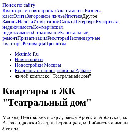
Поиск по сайту
Квартиры и новостройки
Апартаменты
Бизнес-
класс
Элита
Загородное жилье
Ипотека
Другое
Законы
Налоги
Инвестиции
Санкт-Петербург
Курортная
недвижимость
Коммерческая
недвижимость
Страхование
Капитальный
ремонт
Приватизация
Риэлторы
Нестандартные
квартиры
Реновация
Прогнозы
Metrinfo.Ru
Новостройки
Новостройки Москвы
Квартиры и новостройки на Арбате
жилой комплекс "Театральный дом"
Квартиры в ЖК
"Театральный дом"
Москва, Центральный округ, район Арбат, м. Арбатская, м.
Александровский сад, м. Боровицкая, м. Библиотека имени
Ленина