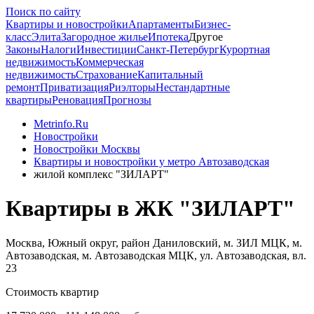
Поиск по сайту
Квартиры и новостройки
Апартаменты
Бизнес-
класс
Элита
Загородное жилье
Ипотека
Другое
Законы
Налоги
Инвестиции
Санкт-Петербург
Курортная
недвижимость
Коммерческая
недвижимость
Страхование
Капитальный
ремонт
Приватизация
Риэлторы
Нестандартные
квартиры
Реновация
Прогнозы
Metrinfo.Ru
Новостройки
Новостройки Москвы
Квартиры и новостройки у метро Автозаводская
жилой комплекс "ЗИЛАРТ"
Квартиры в ЖК "ЗИЛАРТ"
Москва, Южный округ, район Даниловский, м. ЗИЛ МЦК, м.
Автозаводская, м. Автозаводская МЦК, ул. Автозаводская, вл.
23
Стоимость квартир