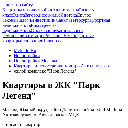
Поиск по сайту
Квартиры и новостройки
Апартаменты
Бизнес-
класс
Элита
Загородное жилье
Ипотека
Другое
Законы
Налоги
Инвестиции
Санкт-Петербург
Курортная
недвижимость
Коммерческая
недвижимость
Страхование
Капитальный
ремонт
Приватизация
Риэлторы
Нестандартные
квартиры
Реновация
Прогнозы
Metrinfo.Ru
Новостройки
Новостройки Москвы
Квартиры и новостройки у метро Автозаводская
жилой комплекс "Парк Легенд"
Квартиры в ЖК "Парк
Легенд"
Москва, Южный округ, район Даниловский, м. ЗИЛ МЦК, м.
Автозаводская, м. Автозаводская МЦК
Стоимость квартир