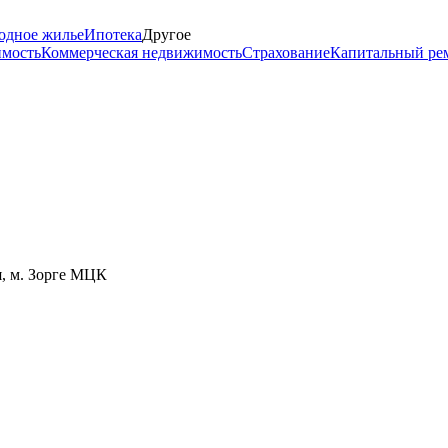
одное жилье
Ипотека
Другое
имость
Коммерческая недвижимость
Страхование
Капитальный ре
я, м. Зорге МЦК