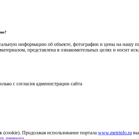
цию?
уальную информацию об объекте, фотографии и цены на нашу п
атериалом, представлена в ознакомительных целях и носит ис
только с согласия администрации сайта
к (cookie). Продолжая использование портала
www.metrinfo.ru
вы 
ых данныхu