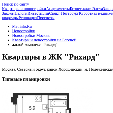
Поиск по сайту
Квартиры и новостройки
Апартаменты
Бизнес-класс
Элита
Загор
Законы
Налоги
Инвестиции
Санкт-Петербург
Курортная недвиж
квартиры
Реновация
Прогнозы
Metrinfo.Ru
Новостройки
Новостройки Москвы
Квартиры и новостройки на Беговой
жилой комплекс "Рихард"
Квартиры в ЖК "Рихард"
Москва, Северный округ, район Хорошевский, м. Полежаевска
Типовые планировки