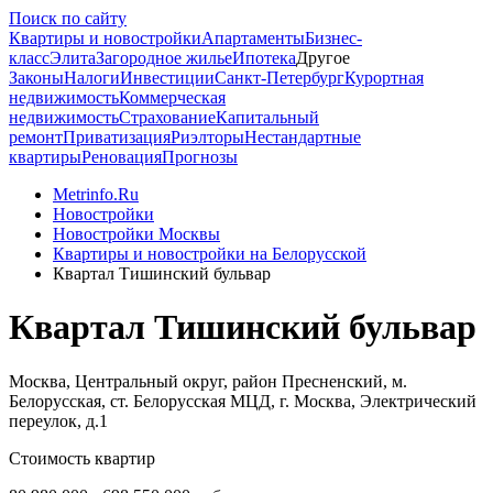
Поиск по сайту
Квартиры и новостройки
Апартаменты
Бизнес-
класс
Элита
Загородное жилье
Ипотека
Другое
Законы
Налоги
Инвестиции
Санкт-Петербург
Курортная
недвижимость
Коммерческая
недвижимость
Страхование
Капитальный
ремонт
Приватизация
Риэлторы
Нестандартные
квартиры
Реновация
Прогнозы
Metrinfo.Ru
Новостройки
Новостройки Москвы
Квартиры и новостройки на Белорусской
Квартал Тишинский бульвар
Квартал Тишинский бульвар
Москва, Центральный округ, район Пресненский, м.
Белорусская, ст. Белорусская МЦД, г. Москва, Электрический
переулок, д.1
Стоимость квартир