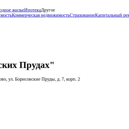
одное жилье
Ипотека
Другое
имость
Коммерческая недвижимость
Страхование
Капитальный ре
ских Прудах"
, ул. Борисовские Пруды, д. 7, корп. 2