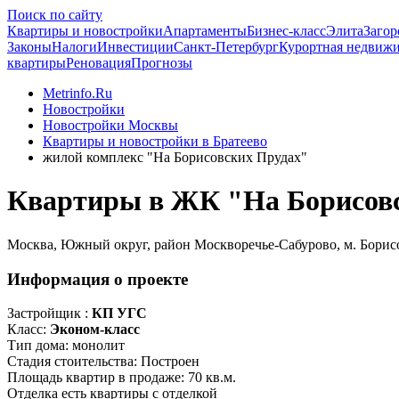
Поиск по сайту
Квартиры и новостройки
Апартаменты
Бизнес-класс
Элита
Загор
Законы
Налоги
Инвестиции
Санкт-Петербург
Курортная недвиж
квартиры
Реновация
Прогнозы
Metrinfo.Ru
Новостройки
Новостройки Москвы
Квартиры и новостройки в Братеево
жилой комплекс "На Борисовских Прудах"
Квартиры в ЖК "На Борисов
Москва, Южный округ, район Москворечье-Сабурово, м. Борисово
Информация о проекте
Застройщик :
КП УГС
Класс:
Эконом-класс
Тип дома:
монолит
Стадия стоительства:
Построен
Площадь квартир в продаже:
70 кв.м.
Отделка
есть квартиры с отделкой