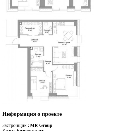
Информация о проекте
Застройщик :
MR Group
Класс:
Бизнес-класс