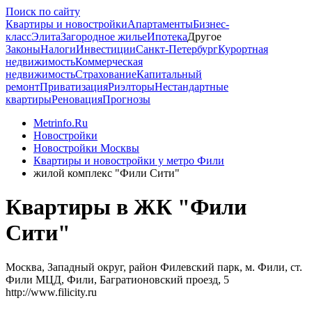
Поиск по сайту
Квартиры и новостройки
Апартаменты
Бизнес-
класс
Элита
Загородное жилье
Ипотека
Другое
Законы
Налоги
Инвестиции
Санкт-Петербург
Курортная
недвижимость
Коммерческая
недвижимость
Страхование
Капитальный
ремонт
Приватизация
Риэлторы
Нестандартные
квартиры
Реновация
Прогнозы
Metrinfo.Ru
Новостройки
Новостройки Москвы
Квартиры и новостройки у метро Фили
жилой комплекс "Фили Сити"
Квартиры в ЖК "Фили
Сити"
Москва, Западный округ, район Филевский парк, м. Фили, ст.
Фили МЦД, Фили, Багратионовский проезд, 5
http://www.filicity.ru