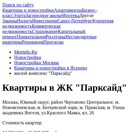
Поиск по сайту
Квартиры и новостройки
Апартаменты
Бизнес-
класс
Элита
Загородное жилье
Ипотека
Другое
Законы
Налоги
Инвестиции
Санкт-Петербург
Курортная
недвижимость
Коммерческая
недвижимость
Страхование
Капитальный
ремонт
Приватизация
Риэлторы
Нестандартные
квартиры
Реновация
Прогнозы
Metrinfo.Ru
Новостройки
Новостройки Москвы
Квартиры и новостройки в Ясенево
жилой комплекс "Парксайд"
Квартиры в ЖК "Парксайд"
Москва, Южный округ, район Чертаново Центральное, м.
Новоясеневская, м. Битцевский парк, м. Пражская, м. Улица
академика Янгеля, ул.Красного Маяка, вл. 26
Стоимость квартир