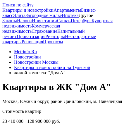
Поиск по сайту
Квартиры и новостройки
Апартаменты
Бизнес-
класс
Элита
Загородное жилье
Ипотека
Другое
Законы
Налоги
Инвестиции
Санкт-Петербург
Курортная
недвижимость
Коммерческая
недвижимость
Страхование
Капитальный
ремонт
Приватизация
Риэлторы
Нестандартные
квартиры
Реновация
Прогнозы
Metrinfo.Ru
Новостройки
Новостройки Москвы
Квартиры и новостройки на Тульской
жилой комплекс "Дом А"
Квартиры в ЖК "Дом А"
Москва, Южный округ, район Даниловский, м. Павелецкая
Стоимость квартир
23 410 000 - 128 900 000 руб.