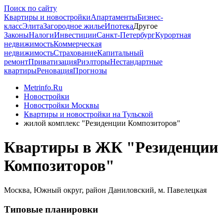
Поиск по сайту
Квартиры и новостройки
Апартаменты
Бизнес-
класс
Элита
Загородное жилье
Ипотека
Другое
Законы
Налоги
Инвестиции
Санкт-Петербург
Курортная
недвижимость
Коммерческая
недвижимость
Страхование
Капитальный
ремонт
Приватизация
Риэлторы
Нестандартные
квартиры
Реновация
Прогнозы
Metrinfo.Ru
Новостройки
Новостройки Москвы
Квартиры и новостройки на Тульской
жилой комплекс "Резиденции Композиторов"
Квартиры в ЖК "Резиденции
Композиторов"
Москва, Южный округ, район Даниловский, м. Павелецкая
Типовые планировки