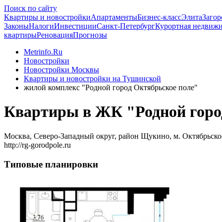
Поиск по сайту
Квартиры и новостройки
Апартаменты
Бизнес-класс
Элита
Загор
Законы
Налоги
Инвестиции
Санкт-Петербург
Курортная недвиж
квартиры
Реновация
Прогнозы
Metrinfo.Ru
Новостройки
Новостройки Москвы
Квартиры и новостройки на Тушинской
жилой комплекс "Родной город Октябрьское поле"
Квартиры в ЖК "Родной горо
Москва, Северо-Западный округ, район Щукино, м. Октябрьско
http://rg-gorodpole.ru
Типовые планировки