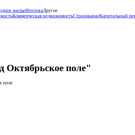
одное жилье
Ипотека
Другое
имость
Коммерческая недвижимость
Страхование
Капитальный ре
д Октябрьское поле"
е поле