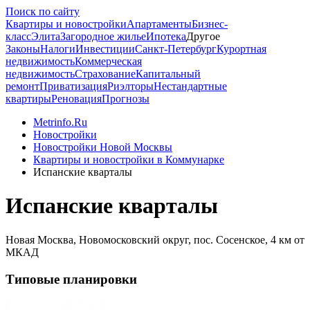
Поиск по сайту
Квартиры и новостройки
Апартаменты
Бизнес-
класс
Элита
Загородное жилье
Ипотека
Другое
Законы
Налоги
Инвестиции
Санкт-Петербург
Курортная
недвижимость
Коммерческая
недвижимость
Страхование
Капитальный
ремонт
Приватизация
Риэлторы
Нестандартные
квартиры
Реновация
Прогнозы
Metrinfo.Ru
Новостройки
Новостройки Новой Москвы
Квартиры и новостройки в Коммунарке
Испанские кварталы
Испанские кварталы
Новая Москва, Новомосковский округ, пос. Сосенское, 4 км от
МКАД
Типовые планировки