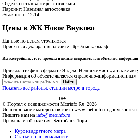
Отделка
есть квартиры с отделкой
Паркинг:
Наземная автостоянка
Этажность:
12-14
Цены в ЖК Новое Внуково
Данные по ценам уточняются
Проектная декларация на сайте https://наш.дом.рф
Вы застройщик этого проекта и хотите исправить или обновить информа
Присылайте фид в формате Яндекс-Недвижимость, а также акт
Информация об объекте является справочно-информационным м
Найти
Показать все районы, станции метро и города
18+
© Портал о недвижимости Metrinfo.Ru, 2026
Использование материалов сайта www.metrinfo.ru допускается 
Пишите нам на
info@metrinfo.ru
Права на изображения : Фотобанк Лори
Курс квадратного метра
Статьи по недвижимости