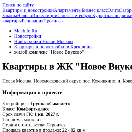
Поиск по сайту
Квартиры и новостройки
Апартаменты
Бизнес-класс
Элита
Загор
Законы
Налоги
Инвестиции
Санкт-Петербург
Курортная недвиж
квартиры
Реновация
Прогнозы
Metrinfo.Ru
Новостройки
Новостройки Новой Москвы
Квартиры и новостройки в Крекшино
жилой комплекс "Новое Внуково"
Квартиры в ЖК "Новое Внук
Новая Москва, Новомосковский округ, пос. Кокошкино, п. Кок
Информация о проекте
Застройщик :
Группа «Самолет»
Класс:
Комфорт-класс
Срок сдачи ГК:
1 кв. 2027 г.
Тип дома:
монолит
Стадия стоительства:
Строится
Площадь квартир в продаже:
22 - 82 кв.м.