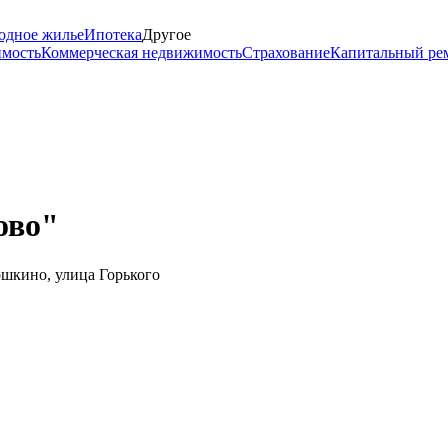
одное жилье
Ипотека
Другое
имость
Коммерческая недвижимость
Страхование
Капитальный ре
ово"
ошкино, улица Горького