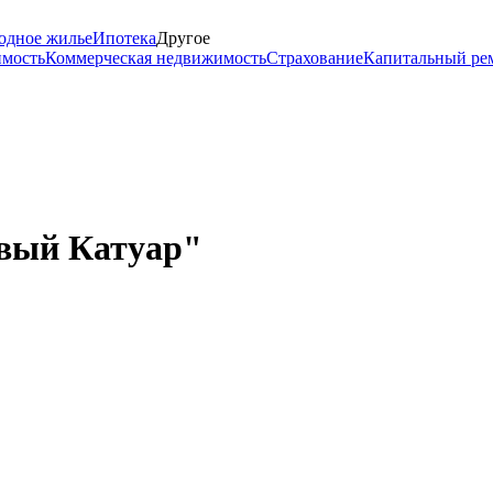
одное жилье
Ипотека
Другое
имость
Коммерческая недвижимость
Страхование
Капитальный ре
вый Катуар"