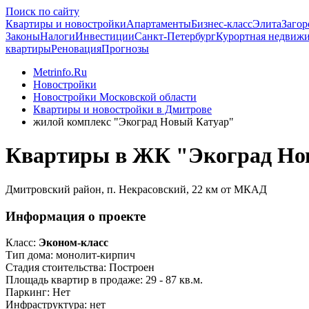
Поиск по сайту
Квартиры и новостройки
Апартаменты
Бизнес-класс
Элита
Загор
Законы
Налоги
Инвестиции
Санкт-Петербург
Курортная недвиж
квартиры
Реновация
Прогнозы
Metrinfo.Ru
Новостройки
Новостройки Московской области
Квартиры и новостройки в Дмитрове
жилой комплекс "Экоград Новый Катуар"
Квартиры в ЖК "Экоград Но
Дмитровский район, п. Некрасовский, 22 км от МКАД
Информация о проекте
Класс:
Эконом-класс
Тип дома:
монолит-кирпич
Стадия стоительства:
Построен
Площадь квартир в продаже:
29 - 87 кв.м.
Паркинг:
Нет
Инфраструктура:
нет