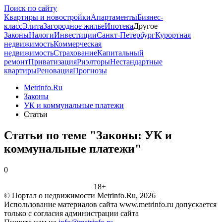
Поиск по сайту
Квартиры и новостройки
Апартаменты
Бизнес-
класс
Элита
Загородное жилье
Ипотека
Другое
Законы
Налоги
Инвестиции
Санкт-Петербург
Курортная
недвижимость
Коммерческая
недвижимость
Страхование
Капитальный
ремонт
Приватизация
Риэлторы
Нестандартные
квартиры
Реновация
Прогнозы
Metrinfo.Ru
Законы
УК и коммунальные платежи
Статьи
Статьи по теме "Законы: УК и
коммунальные платежи"
0
18+
© Портал о недвижимости Metrinfo.Ru, 2026
Использование материалов сайта www.metrinfo.ru допускается
только с согласия администрации сайта