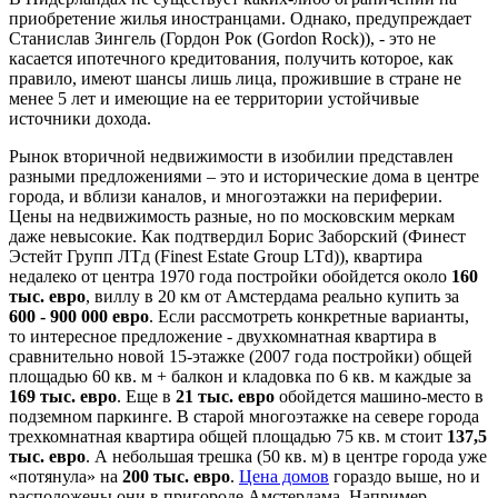
приобретение жилья иностранцами. Однако, предупреждает
Станислав Зингель (Гордон Рок (Gordon Rock)), - это не
касается ипотечного кредитования, получить которое, как
правило, имеют шансы лишь лица, прожившие в стране не
менее 5 лет и имеющие на ее территории устойчивые
источники дохода.
Рынок вторичной недвижимости в изобилии представлен
разными предложениями – это и исторические дома в центре
города, и вблизи каналов, и многоэтажки на периферии.
Цены на недвижимость разные, но по московским меркам
даже невысокие. Как подтвердил Борис Заборский (Финест
Эстейт Групп ЛТд (Finest Estate Group LTd)), квартира
недалеко от центра 1970 года постройки обойдется около
160
тыс. евро
, виллу в 20 км от Амстердама реально купить за
600 - 900 000 евро
. Если рассмотреть конкретные варианты,
то интересное предложение - двухкомнатная квартира в
сравнительно новой 15-этажке (2007 года постройки) общей
площадью 60 кв. м + балкон и кладовка по 6 кв. м каждые за
169 тыс. евро
. Еще в
21 тыс. евро
обойдется машино-место в
подземном паркинге. В старой многоэтажке на севере города
трехкомнатная квартира общей площадью 75 кв. м стоит
137,5
тыс. евро
. А небольшая трешка (50 кв. м) в центре города уже
«потянула» на
200 тыс. евро
.
Цена домов
гораздо выше, но и
расположены они в пригороде Амстердама. Например,