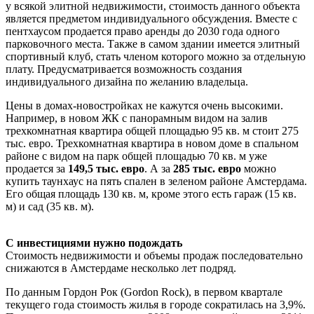
у всякой элитной недвижимости, стоимость данного объекта
является предметом индивидуального обсуждения. Вместе с
пентхаусом продается право аренды до 2030 года одного
парковочного места. Также в самом здании имеется элитный
спортивный клуб, стать членом которого можно за отдельную
плату. Предусматривается возможность создания
индивидуального дизайна по желанию владельца.
Цены в домах-новостройках не кажутся очень высокими.
Например, в новом ЖК с панорамным видом на залив
трехкомнатная квартира общей площадью 95 кв. м стоит 275
тыс. евро. Трехкомнатная квартира в новом доме в спальном
районе с видом на парк общей площадью 70 кв. м уже
продается за
149,5 тыс. евро
. А за
285 тыс. евро
можно
купить таунхаус на пять спален в зеленом районе Амстердама.
Его общая площадь 130 кв. м, кроме этого есть гараж (15 кв.
м) и сад (35 кв. м).
С инвестициями нужно подождать
Стоимость недвижимости и объемы продаж последовательно
снижаются в Амстердаме несколько лет подряд.
По данным Гордон Рок (Gordon Rock), в первом квартале
текущего года стоимость жилья в городе сократилась на 3,9%.