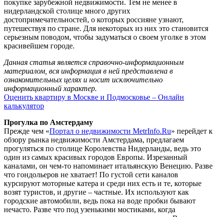
покупке зарубежной недвижимости. Тем не менее в
нидерландской столице много других
достопримечательностей, о которых россияне узнают,
путешествуя по стране. Для некоторых из них это становится
серьезным поводом, чтобы задуматься о своем уголке в этом
красивейшем городе.
Данная статья является справочно-информационным
материалом, вся информация в ней представлена в
ознакомительных целях и носит исключительно
информационный характер.
Оценить квартиру в Москве и Подмосковье – Онлайн
калькулятор
Прогулка по Амстердаму
Прежде чем «
Портал о недвижимости MetrInfo.Ru
» перейдет к
обзору рынка недвижимости Амстердама, предлагаем
прогуляться по столице Королевства Нидерланды, ведь это
один из самых красивых городов Европы. Изрезанный
каналами, он чем-то напоминает итальянскую Венецию. Разве
что гондольеров не хватает! По густой сети каналов
курсируют моторные катера и среди них есть и те, которые
возят туристов, и другие – частные. Их используют как
городские автомобили, ведь пока на воде пробки бывают
нечасто. Разве что под узенькими мостиками, когда