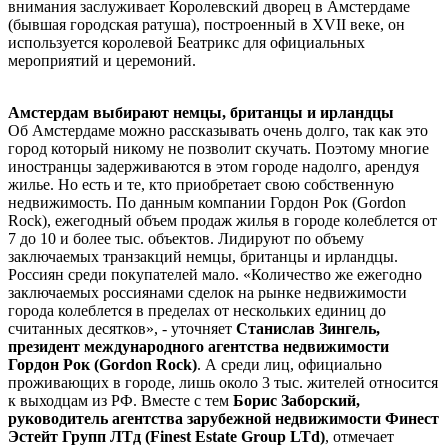
внимания заслуживает Королевский дворец в Амстердаме
(бывшая городская ратуша), построенный в XVII веке, он
используется королевой Беатрикс для официальных
мероприятий и церемоний.
Амстердам выбирают немцы, британцы и ирландцы
Об Амстердаме можно рассказывать очень долго, так как это
город который никому не позволит скучать. Поэтому многие
иностранцы задерживаются в этом городе надолго, арендуя
жилье. Но есть и те, кто приобретает свою собственную
недвижимость. По данным компании Гордон Рок (Gordon
Rock), ежегодный объем продаж жилья в городе колеблется от
7 до 10 и более тыс. объектов. Лидируют по объему
заключаемых транзакций немцы, британцы и ирландцы.
Россиян среди покупателей мало. «Количество же ежегодно
заключаемых россиянами сделок на рынке недвижимости
города колеблется в пределах от нескольких единиц до
считанных десятков», - уточняет
Станислав Зингель,
президент международного агентства недвижимости
Гордон Рок (Gordon Rock)
. А среди лиц, официально
проживающих в городе, лишь около 3 тыс. жителей относится
к выходцам из РФ. Вместе с тем
Борис Заборский,
руководитель агентства зарубежной недвижимости Финест
Эстейт Групп ЛТд (Finest Estate Group LTd)
, отмечает