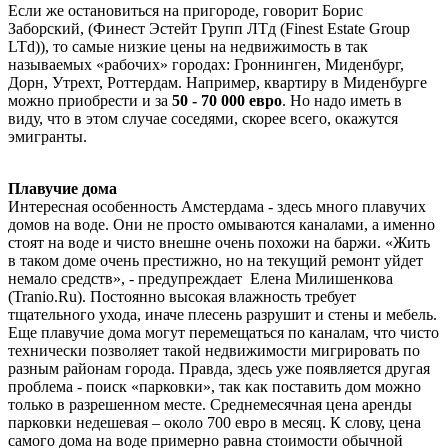
Если же остановиться на пригороде, говорит Борис
Заборский, (Финест Эстейт Групп ЛТд (Finest Estate Group
LTd)), то самые низкие цены на недвижимость в так
называемых «рабочих» городах: Гроннинген, Миденбург,
Дорн, Утрехт, Роттердам. Например, квартиру в Миденбурге
можно приобрести и за
50 - 70 000 евро
. Но надо иметь в
виду, что в этом случае соседями, скорее всего, окажутся
эмигранты.
Плавучие дома
Интересная особенность Амстердама - здесь много плавучих
домов на воде. Они не просто омываются каналами, а именно
стоят на воде и чисто внешне очень похожи на баржи. «Жить
в таком доме очень престижно, но на текущий ремонт уйдет
немало средств», - предупреждает Елена Милишенкова
(Tranio.Ru). Постоянно высокая влажность требует
тщательного ухода, иначе плесень разрушит и стены и мебель.
Еще плавучие дома могут перемещаться по каналам, что чисто
технически позволяет такой недвижимости мигрировать по
разным районам города. Правда, здесь уже появляется другая
проблема - поиск «парковки», так как поставить дом можно
только в разрешенном месте. Среднемесячная цена аренды
парковки недешевая – около 700 евро в месяц. К слову, цена
самого дома на воде примерно равна стоимости обычной