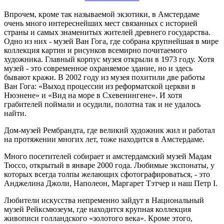
Впрочем, кроме так называемой экзотики, в Амстердаме
очень много интереснейших мест связанных с историей
страны и самых знаменитых жителей древнего государства.
Одно из них - музей Ван Гога, где собрана крупнейшая в мире
коллекция картин и рисунков всемирно почитаемого
художника. Главный корпус музея открыли в 1973 году. Хотя
музей - это современное охраняемое здание, но и здесь
бывают кражи. В 2002 году из музея похитили две работы
Ван Гога: «Выход процессии из реформатской церкви в
Нюэнене» и «Вид на море в Схевенингене». И хотя
грабителей поймали и осудили, полотна так и не удалось
найти.
Дом-музей Рембрандта, где великий художник жил и работал
на протяжении многих лет, тоже находится в Амстердаме.
Много посетителей собирает и амстердамский музей Мадам
Тюссо, открытый в январе 2000 года. Любимые экспонаты, у
которых всегда толпы желающих сфотографироваться, - это
Анджелина Джоли, Наполеон, Маргарет Тэтчер и наш Петр I.
Любители искусства непременно зайдут в Национальный
музей Рейксмюзеум, где находится крупная коллекция
живописи голландского «золотого века». Кроме этого,