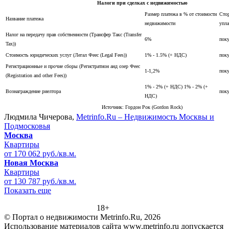
Налоги при сделках с недвижимостью
Размер платежа в % от стоимости
Стор
Название платежа
недвижимости
упл
Налог на передачу прав собственности (Трансфер Такс (Transfer
6%
поку
Tax))
Стоимость юридических услуг (Легал Феес (Legal Fees))
1% - 1.5% (+ НДС)
поку
Регистрационные и прочие сборы (Регистратион анд озер Феес
1-1,2%
поку
(Registration and other Fees))
1% - 2% (+ НДС) 1% - 2% (+
Вознаграждение риелтора
поку
НДС)
Источник: Гордон Рок (Gordon Rock)
Людмила Чичерова,
Metrinfo.Ru – Недвижимость Москвы и
Подмосковья
Москва
Квартиры
от 170 062 руб./кв.м.
Новая Москва
Квартиры
от 130 787 руб./кв.м.
Показать еще
18+
© Портал о недвижимости Metrinfo.Ru, 2026
Использование материалов сайта www.metrinfo.ru допускается