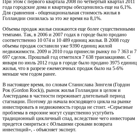
При этом с первого квартала 2008 по четвертый квартал 2011
года городские дома и квартиры обесценились еще на 6,1%.
Для сравнения - общенациональная стоимость жилья в
Голландии снизилась за это же время на 8,1%.
Объемы продаж жилья снижаются еще более существенными
темпами. Так, в 2006 и 2007 годах в городе было продано
соответственно 10 074 и 10 489 единиц жилья. В 2008 году
объемы продаж составили уже 9390 единиц жилой
недвижимости. 2009 и 2010 года принесли рынку по 7 363 и 7
697 сделок. Прошлый год отметился 7 638 транзакциями. С
января по июль 2012 года в городе было продано 3975 единиц
жилья, что в разрезе ежемесячных продаж было на 5-6%
меньше чем годом ранее.
В настоящее время, по словам Станислава Зингеля (Гордон
Рок (Gordon Rock)), рынок жилья Голландии в целом и
Амстердама в частности переживает длительный период
стагнации. Поэтому до начала восходящего цикла на рынке
инвестировать в недвижимость города не стоит. «Серьезные
проблемы в еврозоне могут существенно усугубить
традиционный цикличный спад, вследствие чего инвесторам
придется смириться с бОльшими сроками возврата
инвестиций», - объясняет эксперт.