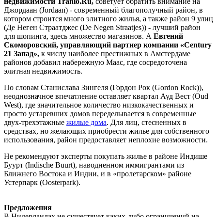
недвижимости Tranio.Ru,
советует обратить внимание на
Джордаан (Jordaan) - современный благополучный район, в
котором строится много элитного жилья, а также район 9 улиц
(Де Неген Страатджес (De Negen Straatjes)) - лучший район
для шопинга, здесь множество магазинов. А
Евгений
Скоморовский, управляющий партнер компании «Century
21 Запад»,
к числу наиболее престижных в Амстердаме
районов добавил набережную Маас, где сосредоточена
элитная недвижимость.
По словам Станислава Зингеля (Гордон Рок (Gordon Rock)),
неоднозначное впечатление оставляет квартал Ауд Вест (Oud
West), где значительное количество низкокачественных и
просто устаревших домов переделывается в современные
двух-трехэтажные
жилые дома
. Для лиц, стесненных в
средствах, но желающих приобрести жилье для собственного
использования, район предоставляет неплохие возможности.
Не рекомендуют эксперты покупать жилье в районе Индише
Буурт (Indische Buurt), наводненном иммигрантами из
Ближнего Востока и Индии, и в «пролетарском» районе
Устерпарк (Oosterpark).
Предложения
В Нидерландах не существует каких-либо ограничений на