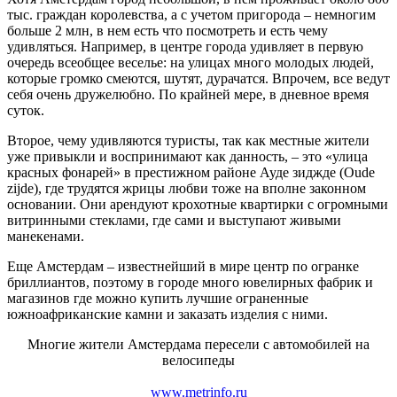
тыс. граждан королевства, а с учетом пригорода – немногим
больше 2 млн, в нем есть что посмотреть и есть чему
удивляться. Например, в центре города удивляет в первую
очередь всеобщее веселье: на улицах много молодых людей,
которые громко смеются, шутят, дурачатся. Впрочем, все ведут
себя очень дружелюбно. По крайней мере, в дневное время
суток.
Второе, чему удивляются туристы, так как местные жители
уже привыкли и воспринимают как данность, – это «улица
красных фонарей» в престижном районе Ауде зиджде (Oude
zijde), где трудятся жрицы любви тоже на вполне законном
основании. Они арендуют крохотные квартирки с огромными
витринными стеклами, где сами и выступают живыми
манекенами.
Еще Амстердам – известнейший в мире центр по огранке
бриллиантов, поэтому в городе много ювелирных фабрик и
магазинов где можно купить лучшие ограненные
южноафриканские камни и заказать изделия с ними.
Многие жители Амстердама пересели с автомобилей на
велосипеды
www.metrinfo.ru