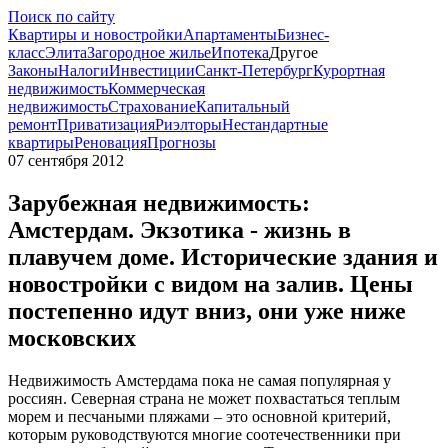
Поиск по сайту
Квартиры и новостройки
Апартаменты
Бизнес-
класс
Элита
Загородное жилье
Ипотека
Другое
Законы
Налоги
Инвестиции
Санкт-Петербург
Курортная
недвижимость
Коммерческая
недвижимость
Страхование
Капитальный
ремонт
Приватизация
Риэлторы
Нестандартные
квартиры
Реновация
Прогнозы
07 сентября 2012
Зарубежная недвижимость:
Амстердам. Экзотика - жизнь в
плавучем доме. Исторические здания и
новостройки с видом на залив. Цены
постепенно идут вниз, они уже ниже
московских
Недвижимость Амстердама пока не самая популярная у
россиян. Северная страна не может похвастаться теплым
морем и песчаными пляжами – это основной критерий,
которым руководствуются многие соотечественники при