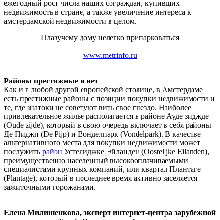
ежегодный рост числа наших сограждан, купивших
недвижимость в стране, а также увеличение интереса к
амстердамской недвижимости в целом.
Плавучему дому нелегко припарковаться
www.metrinfo.ru
Районы престижные и нет
Как и в любой другой европейской столице, в Амстердаме
есть престижные районы с позиции покупки недвижимости и
те, где знатоки не советуют вить свое гнездо. Наиболее
привлекательное жилье располагается в районе Ауде зиджде
(Oude zijde), который в свою очередь включает в себя районы
Де Пиджп (De Pijp) и Вонделпарк (Vondelpark). В качестве
альтернативного места для покупки недвижимости может
послужить
район
Устелиджке Эйланден (Oostelijke Eilanden),
преимущественно населенный высокооплачиваемыми
специалистами крупных компаний, или квартал Плантаге
(Plantage), который в последнее время активно заселяется
зажиточными горожанами.
Елена Милишенкова, эксперт интернет-центра зарубежной