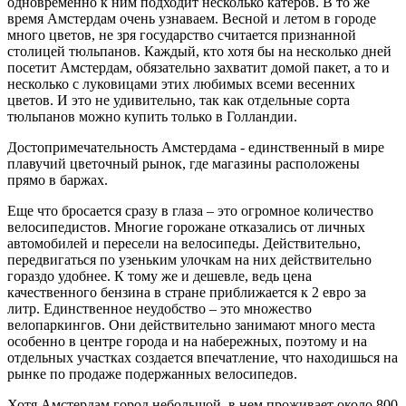
одновременно к ним подходит несколько катеров. В то же
время Амстердам очень узнаваем. Весной и летом в городе
много цветов, не зря государство считается признанной
столицей тюльпанов. Каждый, кто хотя бы на несколько дней
посетит Амстердам, обязательно захватит домой пакет, а то и
несколько с луковицами этих любимых всеми весенних
цветов. И это не удивительно, так как отдельные сорта
тюльпанов можно купить только в Голландии.
Достопримечательность Амстердама - единственный в мире
плавучий цветочный рынок, где магазины расположены
прямо в баржах.
Еще что бросается сразу в глаза – это огромное количество
велосипедистов. Многие горожане отказались от личных
автомобилей и пересели на велосипеды. Действительно,
передвигаться по узеньким улочкам на них действительно
гораздо удобнее. К тому же и дешевле, ведь цена
качественного бензина в стране приближается к 2 евро за
литр. Единственное неудобство – это множество
велопаркингов. Они действительно занимают много места
особенно в центре города и на набережных, поэтому и на
отдельных участках создается впечатление, что находишься на
рынке по продаже подержанных велосипедов.
Хотя Амстердам город небольшой, в нем проживает около 800