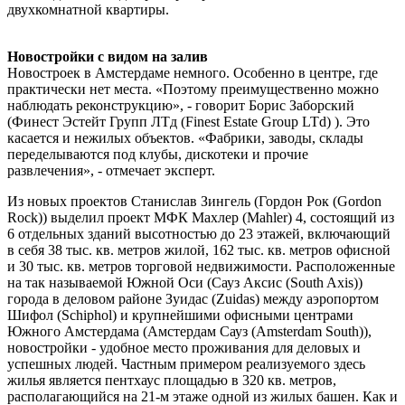
двухкомнатной квартиры.
Новостройки с видом на залив
Новостроек в Амстердаме немного. Особенно в центре, где
практически нет места. «Поэтому преимущественно можно
наблюдать реконструкцию», - говорит Борис Заборский
(Финест Эстейт Групп ЛТд (Finest Estate Group LTd) ). Это
касается и нежилых объектов. «Фабрики, заводы, склады
переделываются под клубы, дискотеки и прочие
развлечения», - отмечает эксперт.
Из новых проектов Станислав Зингель (Гордон Рок (Gordon
Rock)) выделил проект МФК Махлер (Mahler) 4, состоящий из
6 отдельных зданий высотностью до 23 этажей, включающий
в себя 38 тыс. кв. метров жилой, 162 тыс. кв. метров офисной
и 30 тыс. кв. метров торговой недвижимости. Расположенные
на так называемой Южной Оси (Сауз Аксис (South Axis))
города в деловом районе Зуидас (Zuidas) между аэропортом
Шифол (Schiphol) и крупнейшими офисными центрами
Южного Амстердама (Амстердам Сауз (Amsterdam South)),
новостройки - удобное место проживания для деловых и
успешных людей. Частным примером реализуемого здесь
жилья является пентхаус площадью в 320 кв. метров,
располагающийся на 21-м этаже одной из жилых башен. Как и