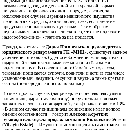
подлежащих налогообложению. В п.18.1 этой статьи
называются «доходы в денежной и натуральной формах,
получаемые от физических лиц в порядке дарения, за
исключением случаев дарения недвижимого имущества,
транспортных средств, акций, долей, паев, если иное не
предусмотрено настоящим пунктом». Таким образом,
недвижимость исключена из числа того, что «не подлежит
налогообложению» - платить за нее придется.
Правда, как отмечает
Дарья Погорельская, руководитель
юридического департамента ГК «МИЦ»
, существует важное
уточнение: от налогов будет освобождение, если даритель и
одаряемый являются членами семьи и (или) близкими
родственниками. В соответствии с Семейным кодексом,
таковыми признаются супруги, родители и дети (в том числе
усыновленные), дедушки, бабушки и внуки, а также братья и
сестры (полнородные и неполнородные).
Во всех прочих случаях (например, тетя, не чающая души в
племяннике, дарит ему квартиру) получатель дара должен
заплатить налог – по стандартной для «физика» ставке в 13%.
«В данном случае принципиальное значение имеет вопрос
оценки собственности, - говорит
Алексей Коротких,
руководитель отдела продаж компании Вилладжио Эстейт
(Villagio Estate)
. – Имущество можно оценить самостоятельно,
чем порой стремятся воспользоваться граждане, занижая