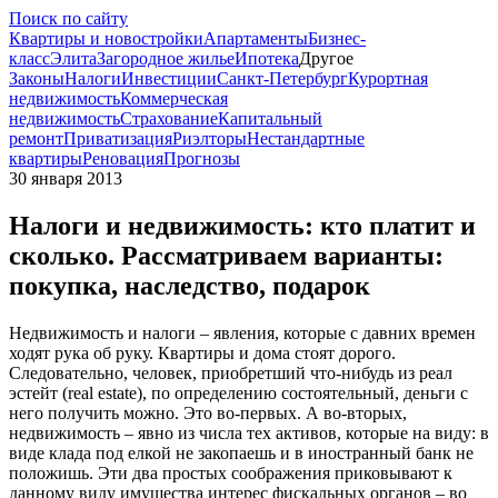
Поиск по сайту
Квартиры и новостройки
Апартаменты
Бизнес-
класс
Элита
Загородное жилье
Ипотека
Другое
Законы
Налоги
Инвестиции
Санкт-Петербург
Курортная
недвижимость
Коммерческая
недвижимость
Страхование
Капитальный
ремонт
Приватизация
Риэлторы
Нестандартные
квартиры
Реновация
Прогнозы
30 января 2013
Налоги и недвижимость: кто платит и
сколько. Рассматриваем варианты:
покупка, наследство, подарок
Недвижимость и налоги – явления, которые с давних времен
ходят рука об руку. Квартиры и дома стоят дорого.
Следовательно, человек, приобретший что-нибудь из реал
эстейт (real estate), по определению состоятельный, деньги с
него получить можно. Это во-первых. А во-вторых,
недвижимость – явно из числа тех активов, которые на виду: в
виде клада под елкой не закопаешь и в иностранный банк не
положишь. Эти два простых соображения приковывают к
данному виду имущества интерес фискальных органов – во