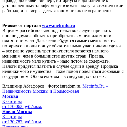
Правда, добавляет эксперт, нотариусы в дополнение к
установленному тарифу могут взимать плату за «технические
работы», и размеры здесь законом никак не ограничены.
Резюме от портала
www.metrinfo.ru
В целом российское законодательство следует признать
вполне дружелюбным к приобретателям недвижимости –
платят они мало. Даже если сбудутся самые смелые мечты
нотариусов и они станут обязательными участниками сделок
– все равно уровень трат покупателя остается намного
меньшим, чем в большинстве других стран. Правда,
недвижимость мало купить – надо потом ее содержать.
Налоги придется платить в случае сдачи в аренду. Продажа
недвижимого имущества – тоже повод поделиться доходами с
государством. Обо всем этом – в следующих статьях.
Владимир Абгафоров | Фото: istradom.ru,
Metrinfo.Ru –
Недвижимость Москвы и Подмосковья
Москва
Квартиры
от 170 062 руб./кв.м.
Новая Москва
Квартиры
от 130 787 руб./кв.м.
Показать еще