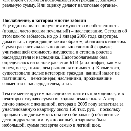
реальную сумму. Или оценку делают налоговые органы».
Послабление, о котором многие забыли
Еще один вариант получения имущества в собственность
(правда, часто весьма печальный) – наследование. Сегодня об
этом как-то забылось, но до 1 января 2006 года квартиры,
дома и т.п., переходящие таким образом, облагались налогом.
Сумма рассчитывалась по довольно сложной формуле,
учитывавшей стоимость имущества и степень родства
наследодателя и наследника. Налогооблагаемая база
определялась на основе расчетов БТИ (а их цифры, как мы
знаем, всегда ниже, чем рыночная стоимость). Кроме того,
существовали целые категории граждан, данный налог не
плативших, – пенсионеры; наследники, проживавшие
совместно с наследодателем, и т.п.
Тем не менее другим наследникам платить приходилось, и в
некоторых случаях сумма выходила немаленькая. Автор
лично знаком с женщиной, которая в 2005 году заплатила за
унаследованную квартиру около 150 тыс. руб. – поскольку
продавать недвижимость она не собиралась (собственные
дети подрастали, им нужно жилье), а зарплата была
небольшой, сумма повергла семью в легкий шок.