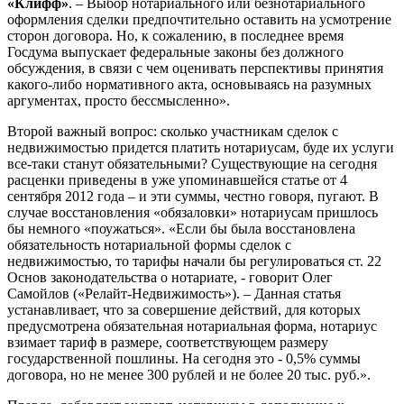
«Клифф»
. – Выбор нотариального или безнотариального
оформления сделки предпочтительно оставить на усмотрение
сторон договора. Но, к сожалению, в последнее время
Госдума выпускает федеральные законы без должного
обсуждения, в связи с чем оценивать перспективы принятия
какого-либо нормативного акта, основываясь на разумных
аргументах, просто бессмысленно».
Второй важный вопрос: сколько участникам сделок с
недвижимостью придется платить нотариусам, буде их услуги
все-таки станут обязательными? Существующие на сегодня
расценки приведены в уже упоминавшейся статье от 4
сентября 2012 года – и эти суммы, честно говоря, пугают. В
случае восстановления «обязаловки» нотариусам пришлось
бы немного «поужаться». «Если бы была восстановлена
обязательность нотариальной формы сделок с
недвижимостью, то тарифы начали бы регулироваться ст. 22
Основ законодательства о нотариате, - говорит Олег
Самойлов («Релайт-Недвижимость»). – Данная статья
устанавливает, что за совершение действий, для которых
предусмотрена обязательная нотариальная форма, нотариус
взимает тариф в размере, соответствующем размеру
государственной пошлины. На сегодня это - 0,5% суммы
договора, но не менее 300 рублей и не более 20 тыс. руб.».