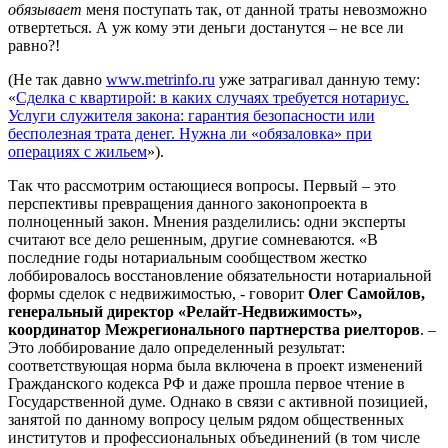
обязывает
меня поступать так, от данной траты невозможно
отвертеться. А уж кому эти деньги достанутся – не все ли
равно?!
(Не так давно
www.metrinfo.ru
уже затрагивал данную тему:
«
Сделка с квартирой: в каких случаях требуется нотариус.
Услуги служителя закона: гарантия безопасности или
бесполезная трата денег. Нужна ли «обязаловка» при
операциях с жильем
»).
Так что рассмотрим остающиеся вопросы. Первый – это
перспективы превращения данного законопроекта в
полноценный закон. Мнения разделились: одни эксперты
считают все дело решенным, другие сомневаются. «В
последние годы нотариальным сообществом жестко
лоббировалось восстановление обязательности нотариальной
формы сделок с недвижимостью, - говорит
Олег Самойлов,
генеральный директор «Релайт-Недвижимость»,
координатор Межрегионального партнерства риелторов
. –
Это лоббирование дало определенный результат:
соответствующая норма была включена в проект изменений
Гражданского кодекса РФ и даже прошла первое чтение в
Государственной думе. Однако в связи с активной позицией,
занятой по данному вопросу целым рядом общественных
институтов и профессиональных объединений (в том числе