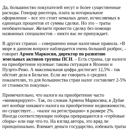
Да, большинство покупателей несут и более существенные
расходы. Гонорар риелтора, плата за нотариальное
оформление – все это стоит немалых денег, исчисляемых в
единицах процентов от суммы сделки. Но это – траты
необязательные. Желаете провести сделку без помощи
названных специалистов – никто вас не принуждает.
В других странах – совершенно иные налоговые правила. «В
мире в данном вопросе наблюдается очень большой разброс, -
говорит
Армен Маркосян, директор по развитию
земельных активов группы ПСН
. – Есть страны, где налоги
на приобретение нулевые: такова ситуация в Японии и
Пуэрто-Рико. А максимальная цифра достигает 12,5% - так
обстоят дела в Бельгии. Если же говорить о средних
показателях, то для большинства стран налог составляет 2-5%
от стоимости покупки».
Примечательно, что налоги на приобретение часто
«мимикрируют». Так, по словам Армена Маркосяна, в Дубае
нет вообще никакого налога на приобретение недвижимости,
но существует… «налог на регистрацию» в размере 2%.
Иногда соответствующие поборы превращаются в «гербовые
сборы» или еще что-то. На взгляд автора, это вряд ли
принципиально. Взимает деньги государство, избежать траты