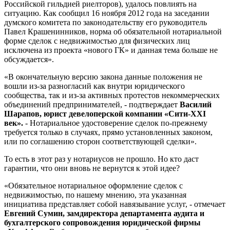
Российской гильдией риелторов), удалось повлиять на
ситуацию. Как сообщил 16 ноября 2012 года на заседании
думского комитета по законодательству его руководитель
Павел Крашенинников, норма об обязательной нотариальной
форме сделок с недвижимостью для физических лиц
исключена из проекта «нового ГК» и данная тема больше не
обсуждается».
«В окончательную версию закона данные положения не
вошли из-за разногласий как внутри юридического
сообщества, так и из-за активных протестов некоммерческих
объединений предпринимателей, - подтверждает
Василий
Шарапов, юрист девелоперской компании «Сити-XXI
век».
- Нотариальное удостоверение сделок по-прежнему
требуется только в случаях, прямо установленных законом,
или по соглашению сторон соответствующей сделки».
То есть в этот раз у нотариусов не прошло. Но кто даст
гарантии, что они вновь не вернутся к этой идее?
«Обязательное нотариальное оформление сделок с
недвижимостью, по нашему мнению, эта указанная
инициатива представляет собой навязывание услуг, - отмечает
Евгений Сумин, замдиректора департамента аудита и
бухгалтерского сопровождения юридической фирмы