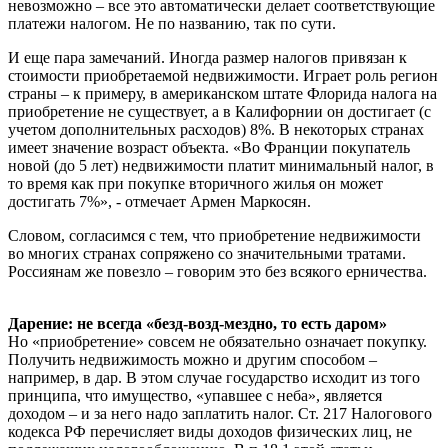
невозможно – все это автоматически делает соответствующие
платежи налогом. Не по названию, так по сути.
И еще пара замечаний. Иногда размер налогов привязан к
стоимости приобретаемой недвижимости. Играет роль регион
страны – к примеру, в американском штате Флорида налога на
приобретение не существует, а в Калифорнии он достигает (с
учетом дополнительных расходов) 8%. В некоторых странах
имеет значение возраст объекта. «Во Франции покупатель
новой (до 5 лет) недвижимости платит минимальный налог, в
то время как при покупке вторичного жилья он может
достигать 7%», - отмечает Армен Маркосян.
Словом, согласимся с тем, что приобретение недвижимости
во многих странах сопряжено со значительными тратами.
Россиянам же повезло – говорим это без всякого ерничества.
Дарение: не всегда «безд-возд-мездно, то есть даром»
Но «приобретение» совсем не обязательно означает покупку.
Получить недвижимость можно и другим способом –
например, в дар. В этом случае государство исходит из того
принципа, что имущество, «упавшее с неба», является
доходом – и за него надо заплатить налог. Ст. 217 Налогового
кодекса РФ перечисляет виды доходов физических лиц, не