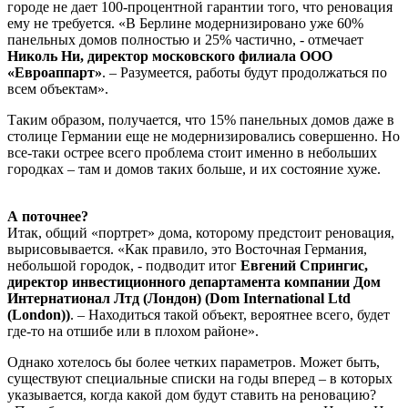
городе не дает 100-процентной гарантии того, что реновация
ему не требуется. «В Берлине модернизировано уже 60%
панельных домов полностью и 25% частично, - отмечает
Николь Ни, директор московского филиала ООО
«Евроаппарт»
. – Разумеется, работы будут продолжаться по
всем объектам».
Таким образом, получается, что 15% панельных домов даже в
столице Германии еще не модернизировались совершенно. Но
все-таки острее всего проблема стоит именно в небольших
городках – там и домов таких больше, и их состояние хуже.
А поточнее?
Итак, общий «портрет» дома, которому предстоит реновация,
вырисовывается. «Как правило, это Восточная Германия,
небольшой городок, - подводит итог
Евгений Спрингис,
директор инвестиционного департамента компании Дом
Интернатионал Лтд (Лондон) (Dom International Ltd
(London))
. – Находиться такой объект, вероятнее всего, будет
где-то на отшибе или в плохом районе».
Однако хотелось бы более четких параметров. Может быть,
существуют специальные списки на годы вперед – в которых
указывается, когда какой дом будут ставить на реновацию?