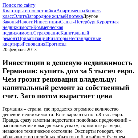
Поиск по сайту
Квартиры и новостройки
Апартаменты
Бизнес-
класс
Элита
Загородное жилье
Ипотека
Другое
Законы
Налоги
Инвестиции
Санкт-Петербург
Курортная
недвижимость
Коммерческая
недвижимость
Страхование
Капитальный
ремонт
Приватизация
Риэлторы
Нестандартные
квартиры
Реновация
Прогнозы
20 февраля 2013
Инвестиции в дешевую недвижимость
Германии: купить дом за 5 тысяч евро.
Чем грозит реновация владельцу:
капитальный ремонт за собственный
счет. Зато потом вырастает цена
Германия – страна, где продается огромное количество
дешевой недвижимости. Есть варианты по 5-8 тыс. евро.
Правда, сразу заметны недостатки подобных предложений –
расположение в «медвежьих углах», скромные размеры,
неважное техническое состояние. Эксперты говорят, что
«большинство подобных объектов в ближайшем будущем