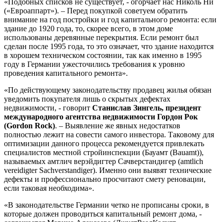
«Подобных списков не существует, - огорчает нас Николь Ни
(«Евроаппарт»). – Перед покупкой советуем обратить
внимание на год постройки и год капитального ремонта: если
здание до 1920 года, то, скорее всего, в этом доме
использованы деревянные перекрытия. Если ремонт был
сделан после 1995 года, то это означает, что здание находится
в хорошем техническом состоянии, так как именно в 1995
году в Германии ужесточились требования к уровню
проведения капитального ремонта».
«По действующему законодательству продавец жилья обязан
уведомить покупателя лишь о скрытых дефектах
недвижимости, - говорит
Станислав Зингель, президент
международного агентства недвижимости Гордон Рок
(Gordon Rock)
. – Выявление же явных недостатков
полностью лежит на совести самого инвестора. Таковому для
оптимизации данного процесса рекомендуется привлекать
специалистов местной стройинспекции (Бауамт (Bauamt)),
называемых амтлич верэйдигтер Сачверстандигер (amtlich
vereidigter Sachverstandiger). Именно они выявят технические
дефекты и профессионально просчитают смету реновации,
если таковая необходима».
«В законодательстве Германии четко не прописаны сроки, в
которые должен проводиться капитальный ремонт дома, -