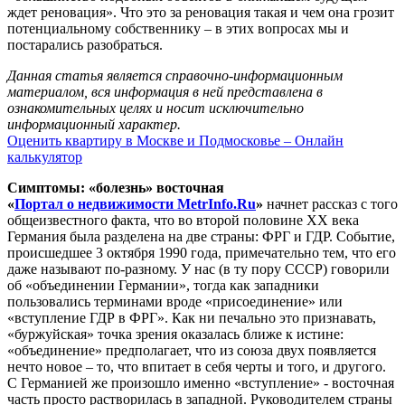
ждет реновация». Что это за реновация такая и чем она грозит
потенциальному собственнику – в этих вопросах мы и
постарались разобраться.
Данная статья является справочно-информационным
материалом, вся информация в ней представлена в
ознакомительных целях и носит исключительно
информационный характер.
Оценить квартиру в Москве и Подмосковье – Онлайн
калькулятор
Симптомы: «болезнь» восточная
«
Портал о недвижимости MetrInfo.Ru
»
начнет рассказ с того
общеизвестного факта, что во второй половине ХХ века
Германия была разделена на две страны: ФРГ и ГДР. Событие,
происшедшее 3 октября 1990 года, примечательно тем, что его
даже называют по-разному. У нас (в ту пору СССР) говорили
об «объединении Германии», тогда как западники
пользовались терминами вроде «присоединение» или
«вступление ГДР в ФРГ». Как ни печально это признавать,
«буржуйская» точка зрения оказалась ближе к истине:
«объединение» предполагает, что из союза двух появляется
нечто новое – то, что впитает в себя черты и того, и другого.
С Германией же произошло именно «вступление» - восточная
часть просто растворилась в западной. Руководителем страны