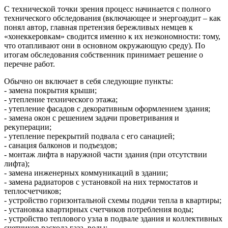
С технической точки зрения процесс начинается с полного
технического обследования (включающее и энергоаудит – как
понял автор, главная претензия бережливых немцев к
«хонеккеровкам» сводится именно к их неэкономности: тому,
что отапливают они в основном окружающую среду). По
итогам обследования собственник принимает решение о
перечне работ.
Обычно он включает в себя следующие пункты:
- замена покрытия крыши;
- утепление технического этажа;
- утепление фасадов с декоративным оформлением здания;
- замена окон с решением задачи проветривания и
рекуперации;
- утепление перекрытий подвала с его санацией;
- санация балконов и подъездов;
- монтаж лифта в наружной части здания (при отсутствии
лифта);
- замена инженерных коммуникаций в здании;
- замена радиаторов с установкой на них термостатов и
теплосчетчиков;
- устройство горизонтальной схемы подачи тепла в квартиры;
- установка квартирных счетчиков потребления воды;
- устройство теплового узла в подвале здания и коллективных
счетчиков расхода газа, воды;