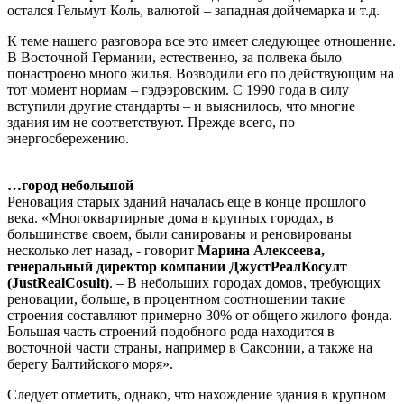
остался Гельмут Коль, валютой – западная дойчемарка и т.д.
К теме нашего разговора все это имеет следующее отношение.
В Восточной Германии, естественно, за полвека было
понастроено много жилья. Возводили его по действующим на
тот момент нормам – гэдээровским. С 1990 года в силу
вступили другие стандарты – и выяснилось, что многие
здания им не соответствуют. Прежде всего, по
энергосбережению.
…город небольшой
Реновация старых зданий началась еще в конце прошлого
века. «Многоквартирные дома в крупных городах, в
большинстве своем, были санированы и реновированы
несколько лет назад, - говорит
Марина Алексеева,
генеральный директор компании ДжустРеалКосулт
(JustRealCosult)
. – В небольших городах домов, требующих
реновации, больше, в процентном соотношении такие
строения составляют примерно 30% от общего жилого фонда.
Большая часть строений подобного рода находится в
восточной части страны, например в Саксонии, а также на
берегу Балтийского моря».
Следует отметить, однако, что нахождение здания в крупном