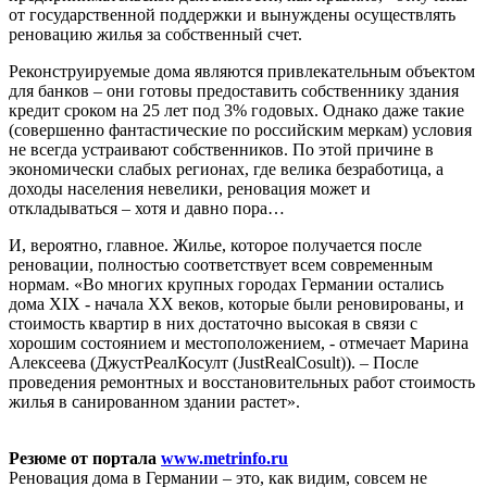
от государственной поддержки и вынуждены осуществлять
реновацию жилья за собственный счет.
Реконструируемые дома являются привлекательным объектом
для банков – они готовы предоставить собственнику здания
кредит сроком на 25 лет под 3% годовых. Однако даже такие
(совершенно фантастические по российским меркам) условия
не всегда устраивают собственников. По этой причине в
экономически слабых регионах, где велика безработица, а
доходы населения невелики, реновация может и
откладываться – хотя и давно пора…
И, вероятно, главное. Жилье, которое получается после
реновации, полностью соответствует всем современным
нормам. «Во многих крупных городах Германии остались
дома XIX - начала ХХ веков, которые были реновированы, и
стоимость квартир в них достаточно высокая в связи с
хорошим состоянием и местоположением, - отмечает Марина
Алексеева (ДжустРеалКосулт (JustRealCosult)). – После
проведения ремонтных и восстановительных работ стоимость
жилья в санированном здании растет».
Резюме от портала
www.metrinfo.ru
Реновация дома в Германии – это, как видим, совсем не