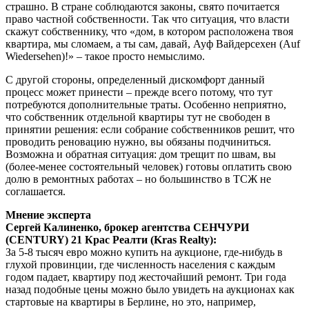
страшно. В стране соблюдаются законы, свято почитается
право частной собственности. Так что ситуация, что власти
скажут собственнику, что «дом, в котором расположена твоя
квартира, мы сломаем, а ты сам, давай, Ауф Вайдерсехен (Auf
Wiedersehen)!» – такое просто немыслимо.
С другой стороны, определенный дискомфорт данный
процесс может принести – прежде всего потому, что тут
потребуются дополнительные траты. Особенно неприятно,
что собственник отдельной квартиры тут не свободен в
принятии решения: если собрание собственников решит, что
проводить реновацию нужно, вы обязаны подчиниться.
Возможна и обратная ситуация: дом трещит по швам, вы
(более-менее состоятельный человек) готовы оплатить свою
долю в ремонтных работах – но большинство в ТСЖ не
соглашается.
Мнение эксперта
Сергей Калиненко, брокер агентства СЕНЧУРИ
(CENTURY) 21 Крас Реалти (Kras Realty):
За 5-8 тысяч евро можно купить на аукционе, где-нибудь в
глухой провинции, где численность населения с каждым
годом падает, квартиру под жесточайший ремонт. Три года
назад подобные цены можно было увидеть на аукционах как
стартовые на квартиры в Берлине, но это, например,