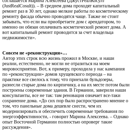
соглашается Марина Алексеева (ДжустРеалКосулт
(JustRealCosult)). – В среднем дома проходят капитальный
ремонт раз в 30 лет, однако мелкие работы по косметическому
ремонту фасада обычно проводятся чаще. Также не стоит
забывать, что если вы приобретаете дом с арендатором, то
именно он обязан оплачивать косметический ремонт дома. А
вот капитальный ремонт проводится за счет владельца
недвижимости».
Совсем не «реконструкция»…
Автор этих строк всю жизнь прожил в Москве, и наши
реалии, естественно, не могли не отразиться на моем
мировосприятии. Вот, к примеру, проходила у нас кампания
по «реконструкции» домов хрущевского периода – на
практике все свелось к тому, что приехали бульдозеры,
разнесли старые дома по кирпичику, а на их месте потом были
построены современные здания. В Германии, заверили наши
консультанты, все не так: там реновация означает все-таки
сохранение дома. «До сих пор было распространено мнение о
том, что панельные дома дешевле снести, чем их
модернизировать и обеспечить современные требования по
энергоэффективности, - говорит Марина Алексеева. – Однако
опыт Восточной Германии полностью опроверг такие
рассуждения».