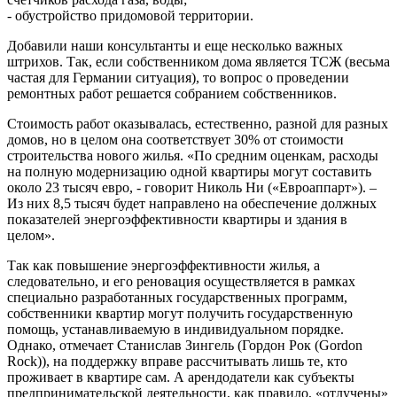
- обустройство придомовой территории.
Добавили наши консультанты и еще несколько важных
штрихов. Так, если собственником дома является ТСЖ (весьма
частая для Германии ситуация), то вопрос о проведении
ремонтных работ решается собранием собственников.
Стоимость работ оказывалась, естественно, разной для разных
домов, но в целом она соответствует 30% от стоимости
строительства нового жилья. «По средним оценкам, расходы
на полную модернизацию одной квартиры могут составить
около 23 тысяч евро, - говорит Николь Ни («Евроаппарт»). –
Из них 8,5 тысяч будет направлено на обеспечение должных
показателей энергоэффективности квартиры и здания в
целом».
Так как повышение энергоэффективности жилья, а
следовательно, и его реновация осуществляется в рамках
специально разработанных государственных программ,
собственники квартир могут получить государственную
помощь, устанавливаемую в индивидуальном порядке.
Однако, отмечает Станислав Зингель (Гордон Рок (Gordon
Rock)), на поддержку вправе рассчитывать лишь те, кто
проживает в квартире сам. А арендодатели как субъекты
предпринимательской деятельности, как правило, «отлучены»