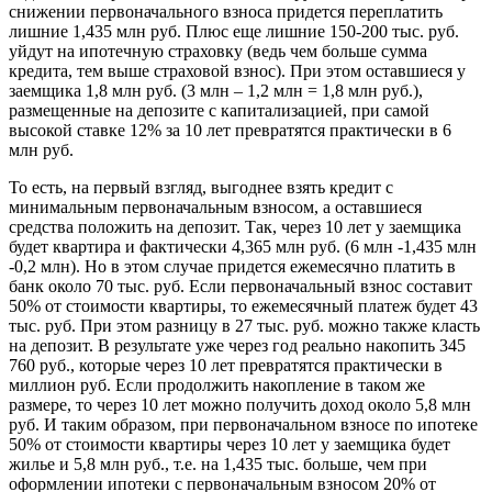
снижении первоначального взноса придется переплатить
лишние 1,435 млн руб. Плюс еще лишние 150-200 тыс. руб.
уйдут на ипотечную страховку (ведь чем больше сумма
кредита, тем выше страховой взнос). При этом оставшиеся у
заемщика 1,8 млн руб. (3 млн – 1,2 млн = 1,8 млн руб.),
размещенные на депозите с капитализацией, при самой
высокой ставке 12% за 10 лет превратятся практически в 6
млн руб.
То есть, на первый взгляд, выгоднее взять кредит с
минимальным первоначальным взносом, а оставшиеся
средства положить на депозит. Так, через 10 лет у заемщика
будет квартира и фактически 4,365 млн руб. (6 млн -1,435 млн
-0,2 млн). Но в этом случае придется ежемесячно платить в
банк около 70 тыс. руб. Если первоначальный взнос составит
50% от стоимости квартиры, то ежемесячный платеж будет 43
тыс. руб. При этом разницу в 27 тыс. руб. можно также класть
на депозит. В результате уже через год реально накопить 345
760 руб., которые через 10 лет превратятся практически в
миллион руб. Если продолжить накопление в таком же
размере, то через 10 лет можно получить доход около 5,8 млн
руб. И таким образом, при первоначальном взносе по ипотеке
50% от стоимости квартиры через 10 лет у заемщика будет
жилье и 5,8 млн руб., т.е. на 1,435 тыс. больше, чем при
оформлении ипотеки с первоначальным взносом 20% от