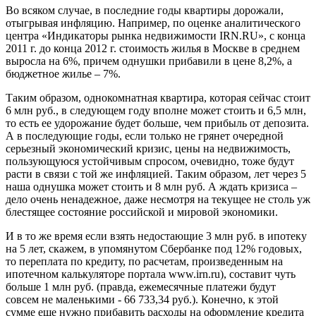
Во всяком случае, в последние годы квартиры дорожали,
отыгрывая инфляцию. Например, по оценке аналитического
центра «Индикаторы рынка недвижимости IRN.RU», с конца
2011 г. до конца 2012 г. стоимость жилья в Москве в среднем
выросла на 6%, причем однушки прибавили в цене 8,2%, а
бюджетное жилье – 7%.
Таким образом, однокомнатная квартира, которая сейчас стоит
6 млн руб., в следующем году вполне может стоить и 6,5 млн,
то есть ее удорожание будет больше, чем прибыль от депозита.
А в последующие годы, если только не грянет очередной
серьезный экономический кризис, цены на недвижимость,
пользующуюся устойчивым спросом, очевидно, тоже будут
расти в связи с той же инфляцией. Таким образом, лет через 5
наша однушка может стоить и 8 млн руб. А ждать кризиса –
дело очень ненадежное, даже несмотря на текущее не столь уж
блестящее состояние российской и мировой экономики.
И в то же время если взять недостающие 3 млн руб. в ипотеку
на 5 лет, скажем, в упомянутом Сбербанке под 12% годовых,
то переплата по кредиту, по расчетам, произведенным на
ипотечном калькуляторе портала www.irn.ru), составит чуть
больше 1 млн руб. (правда, ежемесячные платежи будут
совсем не маленькими - 66 733,34 руб.). Конечно, к этой
сумме еще нужно прибавить расходы на оформление кредита