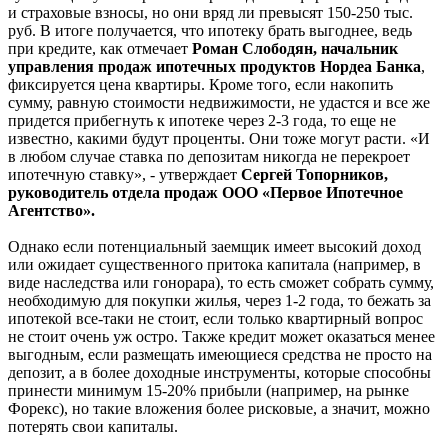
и страховые взносы, но они вряд ли превысят 150-250 тыс.
руб. В итоге получается, что ипотеку брать выгоднее, ведь
при кредите, как отмечает
Роман Слободян, начальник
управления продаж ипотечных продуктов Нордеа Банка
,
фиксируется цена квартиры. Кроме того, если накопить
сумму, равную стоимости недвижимости, не удастся и все же
придется прибегнуть к ипотеке через 2-3 года, то еще не
известно, какими будут проценты. Они тоже могут расти. «И
в любом случае ставка по депозитам никогда не перекроет
ипотечную ставку», - утверждает
Сергей Топорников,
руководитель отдела продаж ООО «Первое Ипотечное
Агентство».
Однако если потенциальный заемщик имеет высокий доход
или ожидает существенного притока капитала (например, в
виде наследства или гонорара), то есть сможет собрать сумму,
необходимую для покупки жилья, через 1-2 года, то бежать за
ипотекой все-таки не стоит, если только квартирный вопрос
не стоит очень уж остро. Также кредит может оказаться менее
выгодным, если размещать имеющиеся средства не просто на
депозит, а в более доходные инструменты, которые способны
принести минимум 15-20% прибыли (например, на рынке
Форекс), но такие вложения более рисковые, а значит, можно
потерять свои капиталы.