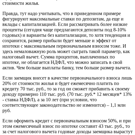
стоимости жилья.
Правда, тут надо учитывать, что в приведенном примере
фигурируют максимальные ставки по депозитам, да еще и
вклады с капитализацией. Если рассматривать более низкие
проценты (сегодня чаще предлагаются депозиты под 8-10%
годовых) и варианты без капитализации, то хотя тенденция и
сохранится, размер прибыли будет меньше и эффект от
ипотеки с максимальным первоначальным взносом тоже. И
здесь немаловажную роль может сыграть такой параметр, как
налоговый вычет. Сумма процентов, выплаченных по
ипотеке, не облагается НДФЛ, что можно записать в свой
актив. Чем больше выплаты банку, тем больше размер вычета.
Если заемщик внесет в качестве первоначального взноса лишь
20% от стоимости жилья и будет ежемесячно платить по
кредиту 70 тыс. руб., то за год он сможет прибавить к своему
доходу примерно 110 тыс. руб. (70 тыс. руб.* 12 месяцев* 13%
- ставка НДФЛ), а за 10 лет (при условии, что
соответствующее законодательство не изменится) – 1,1 млн
руб.
Если оформить кредит с первоначальным взносом 50%, и при
этом ежемесячный взнос по ипотеке составит 43 тыс. руб., то
за счет налогового вычета годовые доходы заемщика вырастут