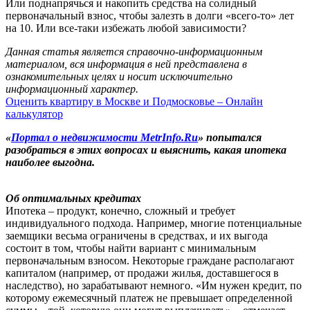
Или поднапрячься и накопить средства на солидный
первоначальный взнос, чтобы залезть в долги «всего-то» лет
на 10. Или все-таки избежать любой зависимости?
Данная статья является справочно-информационным
материалом, вся информация в ней представлена в
ознакомительных целях и носит исключительно
информационный характер.
Оценить квартиру в Москве и Подмосковье – Онлайн
калькулятор
«
Портал о недвижимости MetrInfo.Ru
» попытался
разобраться в этих вопросах и выяснить, какая ипотека
наиболее выгодна.
Об оптимальных кредитах
Ипотека – продукт, конечно, сложный и требует
индивидуального подхода. Например, многие потенциальные
заемщики весьма ограничены в средствах, и их выгода
состоит в том, чтобы найти вариант с минимальным
первоначальным взносом. Некоторые граждане располагают
капиталом (например, от продажи жилья, доставшегося в
наследство), но зарабатывают немного. «Им нужен кредит, по
которому ежемесячный платеж не превышает определенной