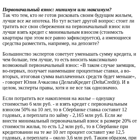
Первоначальный взнос: минимум или максимум?
Так что тем, кто не готов рисковать своим будущим жильем,
лучше все же ипотека. Но тут встает другой вопрос: стоит ли
тратить все свои сбережения на первоначальный взнос или
лучше взять кредит с минимальным взносом (стоимость
квартиры при этом все равно зафиксируется), а имеющиеся
средства разместить, например, на депозите?
Большинство экспертов советует уменьшать сумму кредита, и
чем больше, тем лучше, то есть вносить максимально
возможный первоначальный взнос: «В таком случае заемщик,
во-первых, получает наименьшие процентные ставки, а во-
вторых, итоговая сумма выплаченных средств будет меньше»,
- говорит Юлия Ачкасова (ДельтаКредит (DeltaCredit)). И в
целом, эксперты правы, хотя и не все так однозначно.
Если потратить все накопления на жилье – однушку
стоимостью 6 млн руб. - и взять кредит с первоначальным
взносом 50% на 10 лет, то в Сбербанке ставка составит 12
годовых, а переплата по займу - 2,165 млн руб. Если же
внести минимальный первоначальный взнос в размере 20% от
стоимости жилья, то есть 1,2 млн руб., то в Сбербанке при
кредитовании на те же 10 лет процент составит уже 12,5
годовых, а переплата – около 3,6 млн руб. Таким образом, при