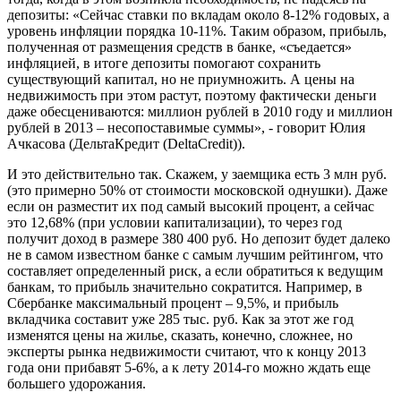
депозиты: «Сейчас ставки по вкладам около 8-12% годовых, а
уровень инфляции порядка 10-11%. Таким образом, прибыль,
полученная от размещения средств в банке, «съедается»
инфляцией, в итоге депозиты помогают сохранить
существующий капитал, но не приумножить. А цены на
недвижимость при этом растут, поэтому фактически деньги
даже обесцениваются: миллион рублей в 2010 году и миллион
рублей в 2013 – несопоставимые суммы», - говорит Юлия
Ачкасова (ДельтаКредит (DeltaCredit)).
И это действительно так. Скажем, у заемщика есть 3 млн руб.
(это примерно 50% от стоимости московской однушки). Даже
если он разместит их под самый высокий процент, а сейчас
это 12,68% (при условии капитализации), то через год
получит доход в размере 380 400 руб. Но депозит будет далеко
не в самом известном банке с самым лучшим рейтингом, что
составляет определенный риск, а если обратиться к ведущим
банкам, то прибыль значительно сократится. Например, в
Сбербанке максимальный процент – 9,5%, и прибыль
вкладчика составит уже 285 тыс. руб. Как за этот же год
изменятся цены на жилье, сказать, конечно, сложнее, но
эксперты рынка недвижимости считают, что к концу 2013
года они прибавят 5-6%, а к лету 2014-го можно ждать еще
большего удорожания.