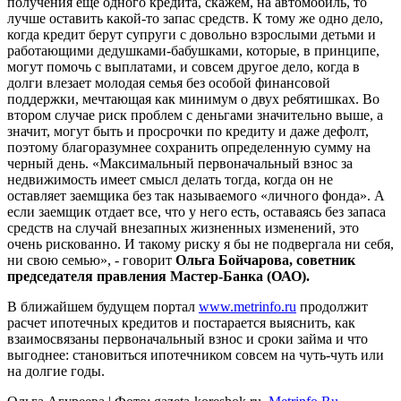
получения еще одного кредита, скажем, на автомобиль, то
лучше оставить какой-то запас средств. К тому же одно дело,
когда кредит берут супруги с довольно взрослыми детьми и
работающими дедушками-бабушками, которые, в принципе,
могут помочь с выплатами, и совсем другое дело, когда в
долги влезает молодая семья без особой финансовой
поддержки, мечтающая как минимум о двух ребятишках. Во
втором случае риск проблем с деньгами значительно выше, а
значит, могут быть и просрочки по кредиту и даже дефолт,
поэтому благоразумнее сохранить определенную сумму на
черный день. «Максимальный первоначальный взнос за
недвижимость имеет смысл делать тогда, когда он не
оставляет заемщика без так называемого «личного фонда». А
если заемщик отдает все, что у него есть, оставаясь без запаса
средств на случай внезапных жизненных изменений, это
очень рискованно. И такому риску я бы не подвергала ни себя,
ни свою семью», - говорит
Ольга Бойчарова, советник
председателя правления Мастер-Банка (ОАО).
В ближайшем будущем портал
www.metrinfo.ru
продолжит
расчет ипотечных кредитов и постарается выяснить, как
взаимосвязаны первоначальный взнос и сроки займа и что
выгоднее: становиться ипотечником совсем на чуть-чуть или
на долгие годы.