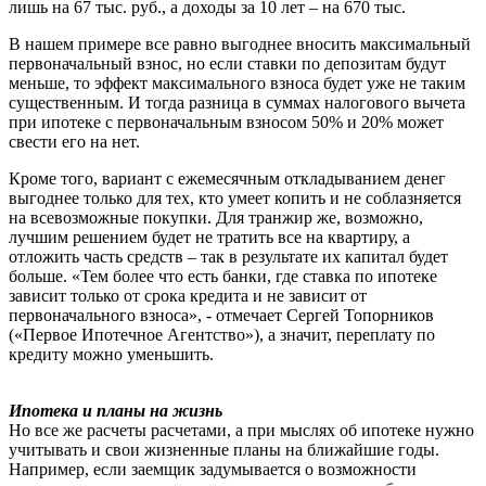
лишь на 67 тыс. руб., а доходы за 10 лет – на 670 тыс.
В нашем примере все равно выгоднее вносить максимальный
первоначальный взнос, но если ставки по депозитам будут
меньше, то эффект максимального взноса будет уже не таким
существенным. И тогда разница в суммах налогового вычета
при ипотеке с первоначальным взносом 50% и 20% может
свести его на нет.
Кроме того, вариант с ежемесячным откладыванием денег
выгоднее только для тех, кто умеет копить и не соблазняется
на всевозможные покупки. Для транжир же, возможно,
лучшим решением будет не тратить все на квартиру, а
отложить часть средств – так в результате их капитал будет
больше. «Тем более что есть банки, где ставка по ипотеке
зависит только от срока кредита и не зависит от
первоначального взноса», - отмечает Сергей Топорников
(«Первое Ипотечное Агентство»), а значит, переплату по
кредиту можно уменьшить.
Ипотека и планы на жизнь
Но все же расчеты расчетами, а при мыслях об ипотеке нужно
учитывать и свои жизненные планы на ближайшие годы.
Например, если заемщик задумывается о возможности