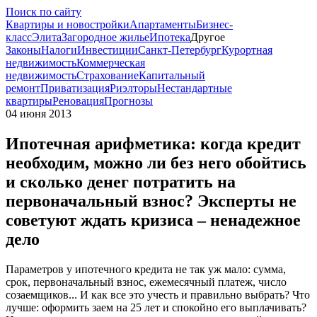
Поиск по сайту
Квартиры и новостройки
Апартаменты
Бизнес-
класс
Элита
Загородное жилье
Ипотека
Другое
Законы
Налоги
Инвестиции
Санкт-Петербург
Курортная
недвижимость
Коммерческая
недвижимость
Страхование
Капитальный
ремонт
Приватизация
Риэлторы
Нестандартные
квартиры
Реновация
Прогнозы
04 июня 2013
Ипотечная арифметика: когда кредит
необходим, можно ли без него обойтись
и сколько денег потратить на
первоначальный взнос? Эксперты не
советуют ждать кризиса – ненадежное
дело
Параметров у ипотечного кредита не так уж мало: сумма,
срок, первоначальный взнос, ежемесячный платеж, число
созаемщиков... И как все это учесть и правильно выбрать? Что
лучше: оформить заем на 25 лет и спокойно его выплачивать?