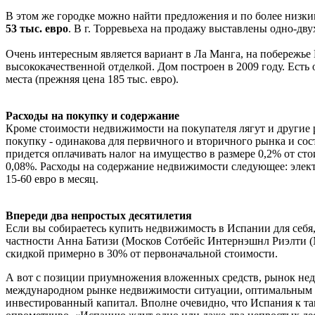
В этом же городке можно найти предложения и по более низким
53 тыс. евро
. В г. Торревьеха на продажу выставлены одно-дв
Очень интересным является вариант в Ла Манга, на побережье 
высококачественной отделкой. Дом построен в 2009 году. Есть
места (прежняя цена 185 тыс. евро).
Расходы на покупку и содержание
Кроме стоимости недвижимости на покупателя лягут и другие р
покупку - одинакова для первичного и вторичного рынка и сос
придется оплачивать налог на имущество в размере 0,2% от ст
0,08%. Расходы на содержание недвижимости следующее: электроэ
15-60 евро в месяц.
Впереди два непростых десятилетия
Если вы собираетесь купить недвижимость в Испании для себя,
частности Анна Батизи (Москов Сотбейс Интернэшнл Риэлти (Mosc
скидкой примерно в 30% от первоначальной стоимости.
А вот с позиции приумножения вложенных средств, рынок нед
международном рынке недвижимости ситуации, оптимальным ме
инвестированный капитал. Вполне очевидно, что Испания к та