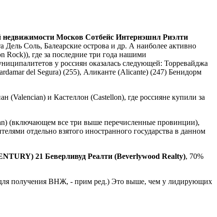
ой недвижимости Москов Сотбейс Интернэшнл Риэлти
 Дель Соль, Балеарские острова и др. А наиболее активно
 Rock)), где за последние три года нашими
муниципалитетов у россиян оказалась следующей: Торревайджа
ardamar del Segura) (255), Аликанте (Alicante) (247) Бенидорм
Valencian) и Кастеллон (Castellon), где россияне купили за
ian) (включающем все три выше перечисленные провинции),
ителями отдельно взятого иностранного государства в данном
NTURY) 21 Беверливуд Реалти (Beverlywood Realty)
, 70%
 для получения ВНЖ, - прим ред.) Это выше, чем у лидирующих