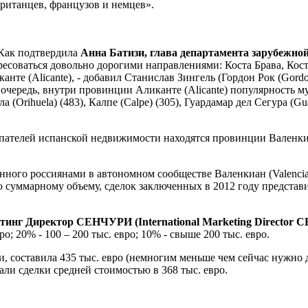
британцев, французов и немцев».
Как подтвердила
Анна Батизи, глава департамента зарубежн
есоваться довольно дорогими направлениями: Коста Брава, Коста
е (Alicante), - добавил Станислав Зингель (Гордон Рок (Gordon
очередь, внутри провинции Аликанте (Alicante) популярность 
а (Orihuela) (483), Калпе (Calpe) (305), Гуардамар дел Сегура (Gu
ателей испанской недвижимости находятся провинции Валенкиан (
тенного россиянами в автономном сообществе Валенкиан (Valenc
о суммарному объему, сделок заключенных в 2012 году представ
нг Директор СЕНЧУРИ (International Marketing Director CE
; 20% - 100 – 200 тыс. евро; 10% - свыше 200 тыс. евро.
и, составила 435 тыс. евро (немногим меньше чем сейчас нужно
али сделки средней стоимостью в 368 тыс. евро.