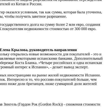
телей из Китая и России.
р оказался условным, так как сумма, которая была уточнена,
ны, чтобы получить заветное разрешение.
сударственного долга на сумму более 2 млн евро, создания
Ж покупателям недвижимости стоимостью от 300 000 евро.
Елена Крылова, руководитель направления
скольку открылись новые возможности для покупателей - это и
ставляемые некоторыми испанскими банками. Дополнительный
обережье Коста Бланка. «Четыре российских и одна испанская
громный интерес к Испании», - делает вывод эксперт.
ченных иностранцами на рынке жилой недвижимости Испании.
ок. Интересно и то, что россиян-покупателей больше, чем
ионно ниже доли британцев, ниже суммарной доли жителей
ав Зингель (Гордон Рок (Gordon Rock)) - снижения стоимости