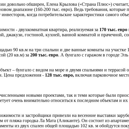
и довольно обширен, Елена Крылова («Страна Плюс») считает, 
овом диапазоне (160-200 тыс. евро). Ведь требования, которые
 инвесторов, когда потребительские характеристики самого объ
мости - двухкомнатная квартира, реализуемая за
170 тыс. евро
й, джакузи, гостиной, кухней, ванной комнатой и прачечной, с
адью 90 кв.м на три спальни и две ванные комнаты на участке 18
ой (20 кв.м) за
200 тыс. евро
. А бунгало с гаражом в городе Эл
ъект – бунгало с видом на море и двумя спальнями и террасой о
йн. Цена предложения -
128 тыс. евро,
включая парковочное мест
численными новыми проектами, так и теми которые были приос
советует очень внимательно относиться к последним объектам и их
движимости и застройщики привезли на весенние выставки зар
0 м от пляжа городка Ла Мата (Аликанте). Он состоит из апартам
таменты из двух спален общей площадью 102 кв. м обойдутся по