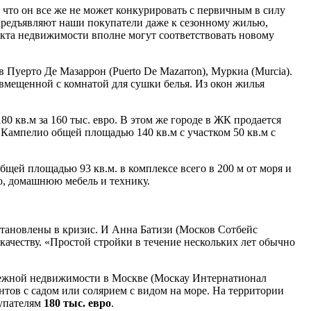
что он все же не может конкурировать с первичным в силу
 предъявляют наши покупатели даже к сезонному жилью,
екта недвижимости вполне могут соответствовать новому
в Пуерто Де Мазаррон (Puerto De Mazarron), Муркиа (Murcia).
овмещенной с комнатой для сушки белья. Из окон жилья
0 кв.м за 160 тыс. евро. В этом же городе в ЖК продается
ь Кампелио общей площадью 140 кв.м с участком 50 кв.м с
бщей площадью 93 кв.м. в комплексе всего в 200 м от моря и
о, домашнюю мебель и технику.
тановлены в кризис. И Анна Батизи (Москов Сотбейс
 качеству. «Простой стройки в течение нескольких лет обычно
убежной недвижимости в Москве (Москау Интернатионал
ентов с садом или солярием с видом на море. На территории
купателям
180 тыс. евро
.