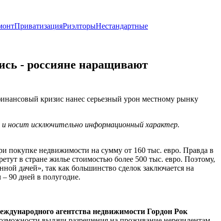
монт
Приватизация
Риэлторы
Нестандартные
ись - россияне наращивают
финансовый кризис нанес серьезный урон местному рынку
х и носит исключительно информационный характер.
ри покупке недвижимости на сумму от 160 тыс. евро. Правда в
етут в стране жилье стоимостью более 500 тыс. евро. Поэтому,
нной дачей», так как большинство сделок заключается на
 – 90 дней в полугодие.
еждународного агентства недвижимости Гордон Рок
 возможности выдачи разрешения на проживание нерезидентам