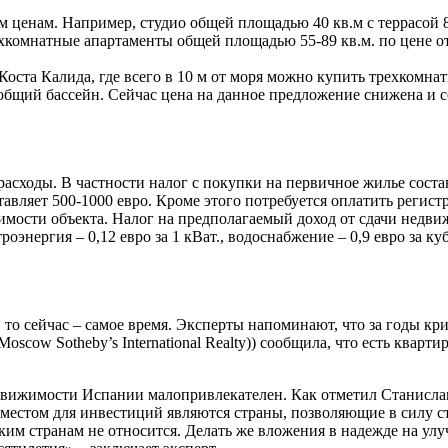
 ценам. Например, студио общей площадью 40 кв.м с террасой 8
ухкомнатные апартаменты общей площадью 55-89 кв.м. по цене о
Коста Калида, где всего в 10 м от моря можно купить трехкомна
 общий бассейн. Сейчас цена на данное предложение снижена и 
асходы. В частности налог с покупки на первичное жилье соста
тавляет 500-1000 евро. Кроме этого потребуется оплатить реги
оимости объекта. Налог на предполагаемый доход от сдачи недви
нергия – 0,12 евро за 1 кВат., водоснабжение – 0,9 евро за куб
 то сейчас – самое время. Эксперты напоминают, что за годы к
ow Sotheby’s International Realty)) сообщила, что есть квартир
вижимости Испании малопривлекателен. Как отметил Станислав 
стом для инвестиций являются страны, позволяющие в силу ст
ким странам не относится. Делать же вложения в надежде на у