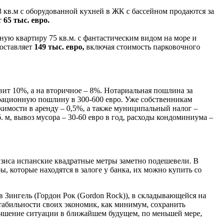
 кв.м с оборудованной кухней в ЖК с бассейном продаются за
т
65 тыс. евро.
тную квартиру 75 кв.м. с фантастическим видом на море и
составляет
149 тыс. евро,
включая стоимость парковочного
вит 10%, а на вторичное – 8%. Нотариальная пошлина за
страционную пошлину в 300-600 евро. Уже собственникам
жимости в аренду – 0,5%, а также муниципальный налог –
. м, вывоз мусора – 30-60 евро в год, расходы кондоминиума –
ризиса испанские квадратные метры заметно подешевели. В
ы, которые находятся в залоге у банка, их можно купить со
Зингель (Гордон Рок (Gordon Rock)), в складывающейся на
абильности своих экономик, как минимум, сохранить
лучшение ситуации в ближайшем будущем, по меньшей мере,