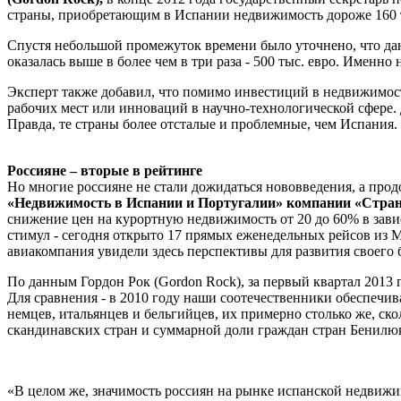
страны, приобретающим в Испании недвижимость дороже 160 тыс
Спустя небольшой промежуток времени было уточнено, что данн
оказалась выше в более чем в три раза - 500 тыс. евро. Именн
Эксперт также добавил, что помимо инвестиций в недвижимос
рабочих мест или инноваций в научно-технологической сфере.
Правда, те страны более отсталые и проблемные, чем Испания.
Россияне – вторые в рейтинге
Но многие россияне не стали дожидаться нововведения, а про
«Недвижимость в Испании и Португалии» компании «Стра
снижение цен на курортную недвижимость от 20 до 60% в зав
стимул - сегодня открыто 17 прямых еженедельных рейсов из М
авиакомпания увидели здесь перспективы для развития своего б
По данным Гордон Рок (Gordon Rock), за первый квартал 2013
Для сравнения - в 2010 году наши соотечественники обеспечив
немцев, итальянцев и бельгийцев, их примерно столько же, с
скандинавских стран и суммарной доли граждан стран Бенилю
«В целом же, значимость россиян на рынке испанской недвижим