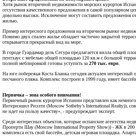
Хотя рынок вторичной недвижимости морских курортов Испани
отсутствия качественного предложения в самой популярном цен
довольно высоки. Исключение могут составить предложения от
жилью.
Пример интересного предложения на вторичном рынке недвижи
Помимо двух спален жилье обладает частично закрытой террасо
открывается прекрасный вид на море.
В городе Гуардамар дель Сегура предлагается вилла общей площ
пентхаус с мебелью общей площадью 120 кв.м с большой террас
полной меблировкой готовы уступить за
270 тыс. евро
.
На юге побережья Коста Бланка сегодня актуален интересный об
песчаного пляжа. Комплекс построен в 1999 году, имеет бассе
Первичка – зона особого внимания!
Первичный рынок курортов Испании представлен как немного
Интернэшнл Риэлти (Moscow Sotheby’s International Realty)), 
не идет на пользу качеству», - предупреждает эксперт.
Среди интересных объектов, которые испанские агентства не
Проперти Шау (Moscow International Property Show)) - ЖК в 20
комплекса есть свой бассейн, детская игровая площадка. Апар