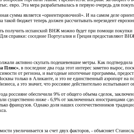
. евро. Эта мера разрабатывалась в первую очередь для покупа
ая сумма является «ориентировочной». И на самом деле ориенти
о на такой бюджет теперь должен рассчитывать нерезидент еврозо
ть получить испанский ВНЖ можно будет при помощи покупки го
 Для справки: соседние Португалия и Греция предоставляют ВН
должали активно скупать подешевевшие метры. Как подтвердила
на Плюс»
, в последние два года этот интерес заметно вырос, по
исимости от региона, и выгодные ипотечные программы, предо
осквы только в Аликанте, и это не единственный аэропорт на п
изнеса, а это значит, что россияне действительно испытывают о
 года россияне обеспечили 9% от общего объема сделок, заклю
али существенно ниже - 6,9% от заключенных иностранцами сдел
колько французов. Однако доля наших соотечественников традиц
кса.
ости увеличивается за счет двух факторов, - объясняет Станисл