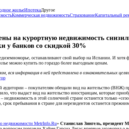
одное жилье
Ипотека
Другое
имость
Коммерческая недвижимость
Страхование
Капитальный ре
ены на курортную недвижимость снизил
ки у банков со скидкой 30%
диземноморье, останавливают свой выбор на Испании. И хотя 
жилье можно купить по гораздо более выгодным ценам.
м, вся информация в ней представлена в ознакомительных целя
тор
ой аудитории – покупателям обещали вид на жительство (ВНЖ) п
ило, что выдаст вид на жительство иностранцам, которые приобр
– недвижимость в этой солнечной стране останется только «сезо
 срок пребывания в стране для нерезидентов останется прежним
о недвижимости MetrInfo.Ru
»
Станислав Зингель, президент М
по вопросам торговли Хайме Гарсиа-Легас впервые заговорил о