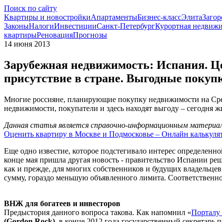
Поиск по сайту
Квартиры и новостройки
Апартаменты
Бизнес-класс
Элита
Загор
Законы
Налоги
Инвестиции
Санкт-Петербург
Курортная недвиж
квартиры
Реновация
Прогнозы
14 июня 2013
Зарубежная недвижимость: Испания. Ц
присутствие в стране. Выгодные покуп
Многие россияне, планирующие покупку недвижимости на Сре
недвижимости, покупатели и здесь находят выгоду – сегодня 
Данная статья является справочно-информационным материало
Оценить квартиру в Москве и Подмосковье – Онлайн калькуля
Еще одно известие, которое подстегивало интерес определенн
конце мая пришла другая новость - правительство Испании реш
как и прежде, для многих собственников и будущих владельцев 
сумму, гораздо меньшую объявленного лимита. Соответственно,
ВНЖ для богатеев и инвесторов
Предыстория данного вопроса такова. Как напомнил «
Порталу 
(Gordon Rock),
в конце 2012 года государственный секретарь 