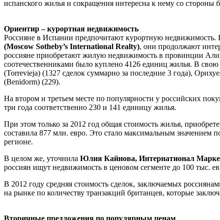
испанского жилья и сокращения интересна к нему со стороны 
Ориентир – курортная недвижимость
Россияне в Испании предпочитают курортную недвижимость. 
(Moscow Sotheby’s International Realty)
, они продолжают интер
россияне приобретают жилую недвижимость в провинции Аликант
соотечественниками было куплено 4126 единиц жилья. В свою 
(Torrevieja) (1327 сделок суммарно за последние 3 года), Орихуел
(Benidorm) (229).
На втором и третьем месте по популярности у российских покуп
три года соответственно 230 и 141 единицу жилья.
При этом только за 2012 год общая стоимость жилья, приобре
составила 877 млн. евро. Это стало максимальным значением п
регионе.
В целом же, уточнила
Юлия Кайнова, Интернатионал Маркети
россиян ищут недвижимость в ценовом сегменте до 100 тыс. евро
В 2012 году средняя стоимость сделок, заключаемых россиянам
на рынке по количеству транзакций британцев, которые заключ
Вторичные предложения по популярным ценам