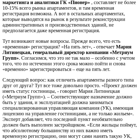
маркетинга и аналитики ГК «Пионер»
, составляет не более
10-15% всего рынка апартаментов, и там временная
регистрация возможна. А вот в остальных апартаментах,
которые выводятся на рынок в результате реконструкции
административных и производственных зданий, не
предполагается даже временная регистрация.
Тут возникают новые вопросы. Прежде всего, что есть
«временная» регистрация? «На пять лет», - отвечает
Мария
Литинецкая, генеральный директор компании «Метриум
Групп»
. Согласимся, что это не так мало – особенно с учетом
того, что по истечении этого срока можно пойти и снова
«временно» зарегистрироваться – еще на пять лет.
Следующий вопрос: как отличить апартаменты разного типа
друг от друга? Тут все тоже довольно просто. «Проект должен
иметь статус гостиницы, - говорит Мария Литинецкая
(«Метриум Групп»). – Соответствующее назначение должно
быть у здания, и эксплуатацией должна заниматься
специализированная управляющая компания (УК), имеющая
лицензию на управление гостиницами, а не только жильем».
Эксперт добавляет, что последний пункт необязательно
должен быть выполнен застройщиком. «Если жильцы поймут,
что абсолютному большинству из них важно иметь
временную регистрацию, они могут сами нанять такую УК,