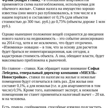
применяется схема налогообложения, используемая для
обычного жилья». Ставки налога на имущество хорошо
известны (они много раз публиковались, в том числе и в
нашем портале) и составляют от 0,1% (для объектов
стоимостью до 300 тыс. руб.) до 0,75% (объекты дороже 1 млн
руб.).
Однако нынешнее положение вещей сохранится до введения
нового налога на недвижимость – это событие анонсировано
на 2014 год, хотя и не исключено, что будет отсрочено.
«Изюминка» новации – в том, что за основу для расчетов
будет браться не инвентаризационная, как сегодня, а
кадастровая стоимость объекта. А она, обещают власти, будет
максимально приближена к рыночной.
Но главное – ставки. Как обращает наше внимание
Софья
Лебедева, генеральный директор компании «МИЭЛЬ-
Новостройки»
, ставки по налогам на жилые и нежилые
помещения будут отличаться в пять раз. Для жилья они
составят 0,1%, а для нежилья (т.е. и для апартаментов в том
числе) 0,5%. Кроме того, напоминает эксперт, к нежилым
помещениям не станет применяться налоговый вычет – 20 кв.
м на человека.
Есть, правда, соображения, способные изрядно подсластить