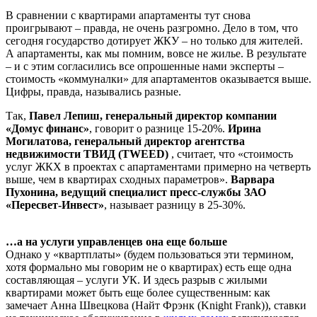
В сравнении с квартирами апартаменты тут снова
проигрывают – правда, не очень разгромно. Дело в том, что
сегодня государство дотирует ЖКУ – но только для жителей.
А апартаменты, как мы помним, вовсе не жилье. В результате
– и с этим согласились все опрошенные нами эксперты –
стоимость «коммуналки» для апартаментов оказывается выше.
Цифры, правда, назывались разные.
Так,
Павел Лепиш, генеральный директор компании
«Домус финанс»
, говорит о разнице 15-20%.
Ирина
Могилатова, генеральный директор агентства
недвижимости ТВИД (TWEED)
, считает, что «стоимость
услуг ЖКХ в проектах с апартаментами примерно на четверть
выше, чем в квартирах сходных параметров».
Варвара
Пухонина, ведущий специалист пресс-службы ЗАО
«Пересвет-Инвест»
, называет разницу в 25-30%.
…а на услуги управленцев она еще больше
Однако у «квартплаты» (будем пользоваться эти термином,
хотя формально мы говорим не о квартирах) есть еще одна
составляющая – услуги УК. И здесь разрыв с жилыми
квартирами может быть еще более существенным: как
замечает Анна Швецкова (Найт Фрэнк (Knight Frank)), ставки