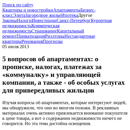
Поиск по сайту
Квартиры и новостройки
Апартаменты
Бизнес-
класс
Элита
Загородное жилье
Ипотека
Другое
Законы
Налоги
Инвестиции
Санкт-Петербург
Курортная
недвижимость
Коммерческая
недвижимость
Страхование
Капитальный
ремонт
Приватизация
Риэлторы
Нестандартные
квартиры
Реновация
Прогнозы
05 июля 2013
5 вопросов об апартаментах: о
прописке, налогах, платежах за
«коммуналку» и управляющей
компании, а также - об особых услугах
для привередливых жильцов
Изучая вопросы об апартаментах, которые интересуют людей,
мы обнаружили, что они во многом похожи. В рекламных
материалах очень активно привлекается внимание покупателя
к цене товара, а вот о содержании недвижимости ничего не
говорится. Но эта тема достойна освещения.