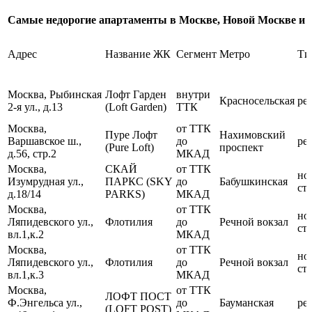
Самые недорогие апартаменты в Москве, Новой Москве и 
Адрес
Название ЖК
Сегмент
Метро
Ти
Москва, Рыбинская
Лофт Гарден
внутри
Красносельская
ре
2-я ул., д.13
(Loft Garden)
ТТК
Москва,
от ТТК
Пуре Лофт
Нахимовский
Варшавское ш.,
до
ре
(Pure Loft)
проспект
д.56, стр.2
МКАД
Москва,
СКАЙ
от ТТК
но
Изумрудная ул.,
ПАРКС (SKY
до
Бабушкинская
ст
д.18/14
PARKS)
МКАД
Москва,
от ТТК
но
Ляпидевского ул.,
Флотилия
до
Речной вокзал
ст
вл.1,к.2
МКАД
Москва,
от ТТК
но
Ляпидевского ул.,
Флотилия
до
Речной вокзал
ст
вл.1,к.3
МКАД
Москва,
от ТТК
ЛОФТ ПОСТ
Ф.Энгельса ул.,
до
Бауманская
ре
(LOFT POST)