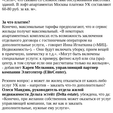
зданий. В лофт-апартаментах Москвы платежи УК составляют
60-80 руб. за кв. м».
За что платим?
Конечно, максимальные тарифы предполагают, что и сервис
жильцы получат максимальный. «В некоторых
апартаментных комплексах есть возможность заключения
отдельного договора с гостиничным оператором на
дополнительные услуги, - говорит Инна Игнаткина («МИЦ-
Недвижимость»). – Они будут включать уборку, прием вещей
в прачечную, химчистку и т.д.». «Могут быть включены
специальные услуги: к примеру, фитнес-клуб или спа (spa)-
центр, в том случае если они рассчитаны только на жильцов»,
- добавляет
Карен Мелконян, управляющий партнер
компании Элитсентер (EliteCenter).
Резонен вопрос: а может ли жилец отказаться от каких-либо
услуг УК или – напротив – заказать что-то дополнительно?
Олеся Мандзяк, руководитель отдела жилой
недвижимости Дельта эстейт (Delta estate)
, убеждена, что да:
«Конечно, при желании собственник может оказаться от услуг
управляющей компании, так же как и заказать
дополнительные, нужные ему услуги».