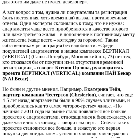
для этого им даже не нужен девелопер».
А вот вопрос о том, нужна ли покупателям та регистрация
(хоть постоянная, хоть временная) вызвал противоречивые
ответы. Одни эксперты склонялись к тому, что не нужна:
апартаменты чаще всего приобретаются в качестве второго
или даже третьего жилья – в дополнение к постоянному месту
жительства (чаще всего – коттеджу за городом). Таким
собственникам регистрация без надобности. «Среди
покупателей апартаментов в нашем комплексе ВЕРТИКАЛ
(VERTICAL) (Санкт-Петербург, Московский пр., 73) нет тех,
кто отказался бы от покупки из-за отсутствия временной
регистрации», - говорит
Ксения Орлова, руководитель
проекта ВЕРТИКАЛ (VERTICAL) компании НАЙ Бекар
(NAI Becar)
.
Но были и другие мнения. Например,
Екатерина Тейн,
партнер компании Честертон (Chesterton)
, считает, что еще
4-5 лет назад апартаменты были в 90% случаев элитными, и
приобретались как то самое «второе-третье» жилье. «Но
начиная с 2011 года на рынке стало появляться все больше
проектов с апартаментами, относящимися к бизнес-классу, и
даже частично к эконому, - говорит эксперт. – Сейчас таких
проектов становится все больше, и зачастую это первая
покупка для «пиджаков» - успешных молодых менеджеров