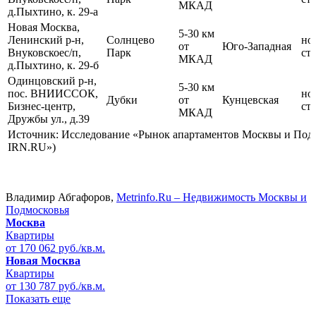
МКАД
д.Пыхтино, к. 29-а
Новая Москва,
5-30 км
Ленинский р-н,
Солнцево
но
от
Юго-Западная
Внуковскоес/п,
Парк
ст
МКАД
д.Пыхтино, к. 29-б
Одинцовский р-н,
5-30 км
пос. ВНИИССОК,
но
Дубки
от
Кунцевская
Бизнес-центр,
ст
МКАД
Дружбы ул., д.39
Источник: Исследование «Рынок апартаментов Москвы и Подм
IRN.RU»)
Владимир Абгафоров,
Metrinfo.Ru – Недвижимость Москвы и
Подмосковья
Москва
Квартиры
от 170 062 руб./кв.м.
Новая Москва
Квартиры
от 130 787 руб./кв.м.
Показать еще