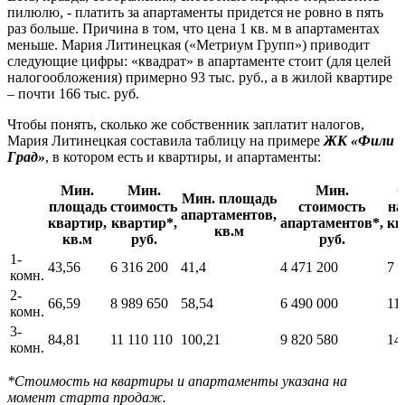
пилюлю, - платить за апартаменты придется не ровно в пять
раз больше. Причина в том, что цена 1 кв. м в апартаментах
меньше. Мария Литинецкая («Метриум Групп») приводит
следующие цифры: «квадрат» в апартаменте стоит (для целей
налогообложения) примерно 93 тыс. руб., а в жилой квартире
– почти 166 тыс. руб.
Чтобы понять, сколько же собственник заплатит налогов,
Мария Литинецкая составила таблицу на примере
ЖК «Фили
Град»
, в котором есть и квартиры, и апартаменты:
Мин.
Мин.
Мин.
Мин. площадь
площадь
стоимость
стоимость
на
апартаментов,
квартир,
квартир*,
апартаментов*,
кв
кв.м
кв.м
руб.
руб.
1-
43,56
6 316 200
41,4
4 471 200
7 
комн.
2-
66,59
8 989 650
58,54
6 490 000
11
комн.
3-
84,81
11 110 110
100,21
9 820 580
14
комн.
*Стоимость на квартиры и апартаменты указана на
момент старта продаж.