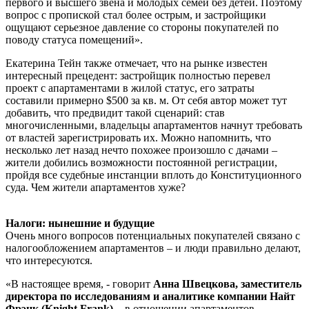
первого и высшего звена и молодых семей без детей. Поэтому
вопрос с пропиской стал более острым, и застройщики
ощущают серьезное давление со стороны покупателей по
поводу статуса помещений».
Екатерина Тейн также отмечает, что на рынке известен
интересный прецедент: застройщик полностью перевел
проект с апартаментами в жилой статус, его затраты
составили примерно $500 за кв. м. От себя автор может тут
добавить, что предвидит такой сценарий: став
многочисленными, владельцы апартаментов начнут требовать
от властей зарегистрировать их. Можно напомнить, что
несколько лет назад нечто похожее произошло с дачами –
жители добились возможности постоянной регистрации,
пройдя все судебные инстанции вплоть до Конституционного
суда. Чем жители апартаментов хуже?
Налоги: нынешние и будущие
Очень много вопросов потенциальных покупателей связано с
налогообложением апартаментов – и люди правильно делают,
что интересуются.
«В настоящее время, - говорит
Анна Швецкова, заместитель
директора по исследованиям и аналитике компании Найт
Фрэнк (Knight Frank)
, - в отношении апартаментов