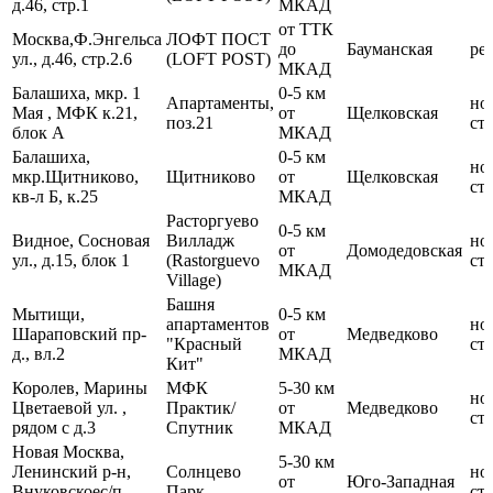
д.46, стр.1
МКАД
от ТТК
Москва,Ф.Энгельса
ЛОФТ ПОСТ
до
Бауманская
ре
ул., д.46, стр.2.6
(LOFT POST)
МКАД
Балашиха, мкр. 1
0-5 км
Апартаменты,
но
Мая , МФК к.21,
от
Щелковская
поз.21
ст
блок А
МКАД
Балашиха,
0-5 км
но
мкр.Щитниково,
Щитниково
от
Щелковская
ст
кв-л Б, к.25
МКАД
Расторгуево
0-5 км
Видное, Сосновая
Вилладж
но
от
Домодедовская
ул., д.15, блок 1
(Rastorguevo
ст
МКАД
Village)
Башня
Мытищи,
0-5 км
апартаментов
но
Шараповский пр-
от
Медведково
"Красный
ст
д., вл.2
МКАД
Кит"
Королев, Марины
МФК
5-30 км
но
Цветаевой ул. ,
Практик/
от
Медведково
ст
рядом с д.3
Спутник
МКАД
Новая Москва,
5-30 км
Ленинский р-н,
Солнцево
но
от
Юго-Западная
Внуковскоес/п,
Парк
ст