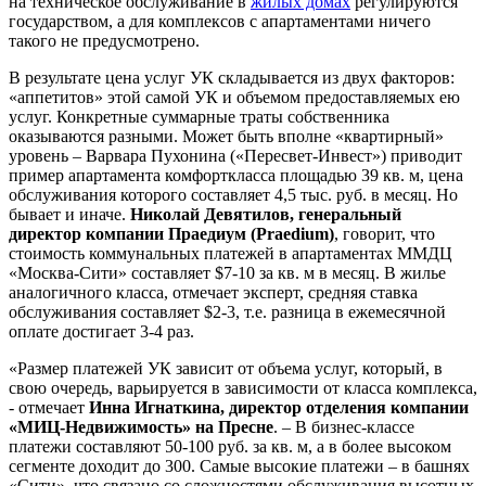
на техническое обслуживание в
жилых домах
регулируются
государством, а для комплексов с апартаментами ничего
такого не предусмотрено.
В результате цена услуг УК складывается из двух факторов:
«аппетитов» этой самой УК и объемом предоставляемых ею
услуг. Конкретные суммарные траты собственника
оказываются разными. Может быть вполне «квартирный»
уровень – Варвара Пухонина («Пересвет-Инвест») приводит
пример апартамента комфорткласса площадью 39 кв. м, цена
обслуживания которого составляет 4,5 тыс. руб. в месяц. Но
бывает и иначе.
Николай Девятилов, генеральный
директор компании Праедиум (Praedium)
, говорит, что
стоимость коммунальных платежей в апартаментах ММДЦ
«Москва-Сити» составляет $7-10 за кв. м в месяц. В жилье
аналогичного класса, отмечает эксперт, средняя ставка
обслуживания составляет $2-3, т.е. разница в ежемесячной
оплате достигает 3-4 раз.
«Размер платежей УК зависит от объема услуг, который, в
свою очередь, варьируется в зависимости от класса комплекса,
- отмечает
Инна Игнаткина, директор отделения компании
«МИЦ-Недвижимость» на Пресне
. – В бизнес-классе
платежи составляют 50-100 руб. за кв. м, а в более высоком
сегменте доходит до 300. Самые высокие платежи – в башнях
«Сити», что связано со сложностями обслуживания высотных