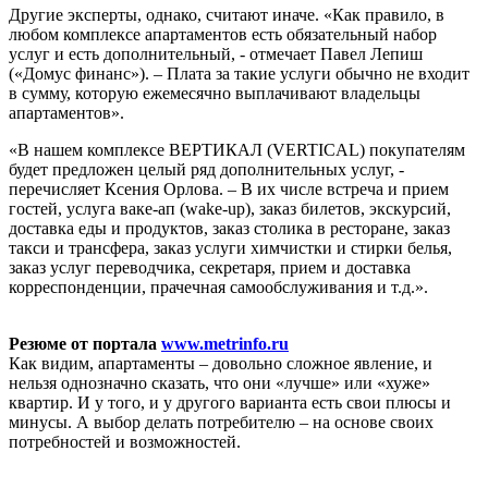
Другие эксперты, однако, считают иначе. «Как правило, в
любом комплексе апартаментов есть обязательный набор
услуг и есть дополнительный, - отмечает Павел Лепиш
(«Домус финанс»). – Плата за такие услуги обычно не входит
в сумму, которую ежемесячно выплачивают владельцы
апартаментов».
«В нашем комплексе ВЕРТИКАЛ (VERTICAL) покупателям
будет предложен целый ряд дополнительных услуг, -
перечисляет Ксения Орлова. – В их числе встреча и прием
гостей, услуга ваке-ап (wake-up), заказ билетов, экскурсий,
доставка еды и продуктов, заказ столика в ресторане, заказ
такси и трансфера, заказ услуги химчистки и стирки белья,
заказ услуг переводчика, секретаря, прием и доставка
корреспонденции, прачечная самообслуживания и т.д.».
Резюме от портала
www.metrinfo.ru
Как видим, апартаменты – довольно сложное явление, и
нельзя однозначно сказать, что они «лучше» или «хуже»
квартир. И у того, и у другого варианта есть свои плюсы и
минусы. А выбор делать потребителю – на основе своих
потребностей и возможностей.