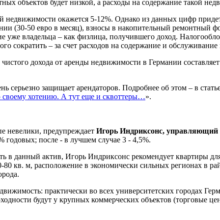
ных объектов будет низкой, а расходы на содержание такой нед
ой недвижимости окажется 5-12%. Однако из данных цифр придет
и (30-50 евро в месяц), взносы в накопительный ремонтный фон
ние уже владельца – как физлица, получившего доход. Налогооб
го сократить – за счет расходов на содержание и обслуживание
р чистого дохода от аренды недвижимости в Германии составляет
ень серьезно защищает арендаторов. Подробнее об этом – в статье
о своему хотению. А тут еще и сквоттеры…
».
пе невелики, предупреждает
Игорь Индриксонс, управляющий 
 годовых; после - в лучшем случае 3 - 4,5%.
вать в данный актив, Игорь Индриксонс рекомендует квартиры дл
0-80 кв. м, расположение в экономически сильных регионах в р
орода.
движимость: практически во всех университетских городах Герм
ходности будут у крупных коммерческих объектов (торговые цен