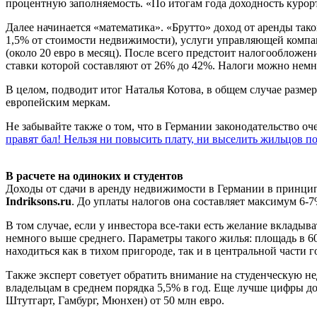
процентную заполняемость. «По итогам года доходность курорт
Далее начинается «математика». «Брутто» доход от аренды так
1,5% от стоимости недвижимости), услуги управляющей компани
(около 20 евро в месяц). После всего предстоит налогообложе
ставки которой составляют от 26% до 42%. Налоги можно немно
В целом, подводит итог Наталья Котова, в общем случае разме
европейским меркам.
Не забывайте также о том, что в Германии законодательство оч
правят бал! Нельзя ни повысить плату, ни выселить жильцов п
В расчете на одиноких и студентов
Доходы от сдачи в аренду недвижимости в Германии в принци
Indriksons.ru
. До уплаты налогов она составляет максимум 6-7%
В том случае, если у инвестора все-таки есть желание вклады
немного выше среднего. Параметры такого жилья: площадь в 6
находиться как в тихом пригороде, так и в центральной части г
Также эксперт советует обратить внимание на студенческую не
владельцам в среднем порядка 5,5% в год. Еще лучше цифры до
Штутгарт, Гамбург, Мюнхен) от 50 млн евро.