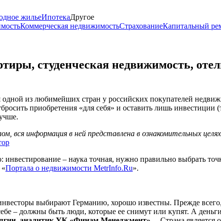
одное жилье
Ипотека
Другое
имость
Коммерческая недвижимость
Страхование
Капитальный ре
ртиры, студенческая недвижимость, отел
я одной из любимейших стран у российских покупателей недвиж
тбросить приобретения «для себя» и оставить лишь инвестиции (
учше.
м, вся информация в ней представлена в ознакомительных целя
тор
ло: инвестирование – наука точная, нужно правильно выбрать то
 «
Портала о недвижимости MetrInfo.Ru
».
 инвесторы выбирают Германию, хорошо известны. Прежде всего
бе – должны быть люди, которые ее снимут или купят. А деньги 
ягин, аналитик УК «Финам Менеджмент»
. – Страна является