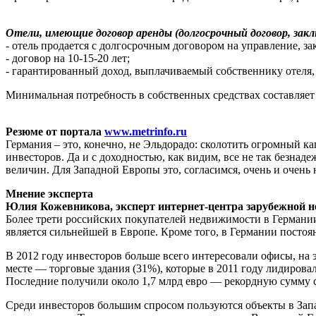
Отели, имеющие договор аренды (долгосрочный договор, зак
- отель продается с долгосрочным договором на управление, з
- договор на 10-15-20 лет;
- гарантированный доход, выплачиваемый собственнику отеля,
Минимальная потребность в собственных средствах составляет 
Резюме от портала
www.metrinfo.ru
Германия – это, конечно, не Эльдорадо: сколотить огромный ка
инвесторов. Да и с доходностью, как видим, все не так безна
величин. Для Западной Европы это, согласимся, очень и очень 
Мнение эксперта
Юлия Кожевникова, эксперт интернет-центра зарубежной н
Более трети российских покупателей недвижимости в Германии
является сильнейшей в Европе. Кроме того, в Германии посто
В 2012 году инвесторов больше всего интересовали офисы, на
месте — торговые здания (31%), которые в 2011 году лидиров
Последние получили около 1,7 млрд евро — рекордную сумму с
Среди инвесторов бoльшим спросом пользуются объекты в Запа