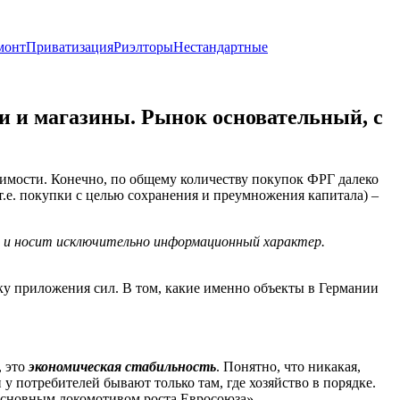
монт
Приватизация
Риэлторы
Нестандартные
и и магазины. Рынок основательный, с
имости. Конечно, по общему количеству покупок ФРГ далеко
т.е. покупки с целью сохранения и преумножения капитала) –
х и носит исключительно информационный характер.
чку приложения сил. В том, какие именно объекты в Германии
, это
экономическая стабильность
. Понятно, что никакая,
у потребителей бывают только там, где хозяйство в порядке.
 основным локомотивом роста Евросоюза».