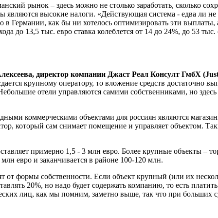
нский рынок – здесь можно не столько заработать, сколько сох
 являются высокие налоги. «Действующая система - едва ли не с
то в Германии, как бы ни хотелось оптимизировать эти выплаты,
охода до 13,5 тыс. евро ставка колеблется от 14 до 24%, до 53 тыс
лексеева, директор компании Джаст Реал Консулт ГмбХ (Just
сдается крупному оператору, то вложение средств достаточно вы
– Небольшие отели управляются самими собственниками, но здесь
ными коммерческими объектами для россиян являются магазины,
атор, который сам снимает помещение и управляет объектом. Так
оставляет примерно 1,5 - 3 млн евро. Более крупные объекты –
 млн евро и заканчивается в районе 100-120 млн.
ят от формы собственности. Если объект крупный (или их нескол
авлять 20%, но надо будет содержать компанию, то есть платить
еских лиц, как мы помним, заметно выше, так что при больших 