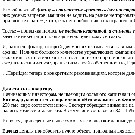
Второй важный фактор –
отсутствие «рогаток» для иностра
них разных запретов: машины не водить, на рынке не торговат
привлекательна тем, что здесь нет вообще никаких ограничен
Третье – привычка немцев
не владеть квартирой, а снимать е
качестве инвестиции площадь точно будет кому снимать.
И, наконец, фактор, который для многих оказывается главным.
аренды. Наличие большого количества управляющих компаний, 
сколотишь фантастический капитал – и по этой причине опыт
ежедневно заниматься управлением своей собственностью, Гер
…Перейдем теперь к конкретным рекомендациям, которые дал
Для старта – квартиру
Начинающим инвесторам, не имеющим большого капитала и опы
Котова, руководитель направления «Недвижимость в Финл
250 тыс. евро соответственно». Эксперт обращает внимание н
налоги, комиссию маклерам. В сумме они составляют 8,5 - 15%
Впрочем, приведенные выше суммы уже включают данные доп
Важная деталь: приобретать нужно объект, пригодный для долг