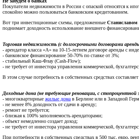
Не забудем о банках
Покупатели недвижимости в России с опаской относятся к ипо
спокойно можно пользоваться банковским кредитованием.
Вот три инвестиционные схемы, предложенные
Станиславом 
поднимает доходность использование внешнего финансирован
Торговая недвижимость (с долгосрочными договорами аренды
- арендатор класса «А» на 10-15-летнем договоре аренды с инд
- банковское финансирование 50-70% по ставке от 3%;
- стабильный Каш-Флау (Cash-Flow);
- не требует от инвестора управления коммерческой, бухгалтер
В этом случае потребность в собственных средствах составляет
Доходные дома (не требующие реновации, с стопроцентной 
- многоквартирные
жилые дома
в Берлине или в Западной Гер
- не менее 8% доходность от сдачи в аренду;
- ремонт не требуется;
- близкая к 100% заполняемость арендаторами;
- объект немедленно создает доход;
- не требует от инвестора управления коммерческой, бухгалтер
При потребности в собственных средствах в 500 тыс. евро, ре