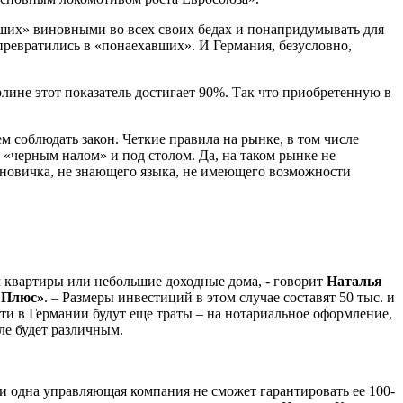
авших» виновными во всех своих бедах и понапридумывать для
превратились в «понаехавших». И Германия, безусловно,
ерлине этот показатель достигает 90%. Так что приобретенную в
сем соблюдать закон. Четкие правила на рынке, в том числе
«черным налом» и под столом. Да, на таком рынке не
 новичка, не знающего языка, не имеющего возможности
 квартиры или небольшие доходные дома, - говорит
Наталья
 Плюс»
. – Размеры инвестиций в этом случае составят 50 тыс. и
ти в Германии будут еще траты – на нотариальное оформление,
ле будет различным.
и одна управляющая компания не сможет гарантировать ее 100-