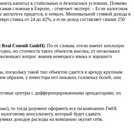
ранить капитал в стабильных и безопасных условиях. Помимо
амая сложная в Европе, - отмечает эксперт. – Если налоговая
 а заплатить придется, и немало. Минимальной суммой дохода в
. евро ставка от 24 до 42%, а если доход составляет свыше 250
 Real Consult GmbH)
. По ее словам, отели имеют неплохую
годно, но стоимость таких объектов высока, от нескольких
 возникает вопрос знания немецкого языка и хорошего
 поскольку такой тип объектов сдается в аренду крупным
им образом, у инвестора нет никаких головных болей, они
 торговые центры с дифференцированными арендаторами, их
ько), то тогда разумнее оформить все на компанию ГмбХ
 налоговому консультанту, который будет сдавать
суммах доходов расходы на компанию окупят себя.