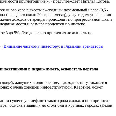
вижимости круглогодичны», - предупреждает Наталья Котова.
ся много чего вычесть: ежегодный поземельный налог (0,5 -
д (в среднем около 20 евро в месяц), услуги домоуправления –
ложение доходов от аренды происходит по прогрессивной шкале,
 недвижимости и размера процентов по ипотеке.
 от 3 до 5%. Это довольно приличная доходность по
 «
Внимание частному инвестору: в Германии арендаторы
инвестициями в недвижимость, основатель портала
я людей, живущих в одиночестве, – доходность тут окажется
айонах с очень хорошей инфраструктурой. Квартира может
ании существует дефицит такого рода жилья, и оно приносит
тры, офисные здания), но стоят они в крупных городах (Кёльн,