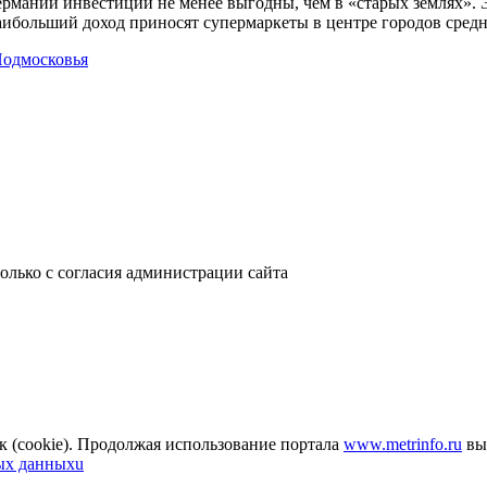
рмании инвестиции не менее выгодны, чем в «старых землях». Э
аибольший доход приносят супермаркеты в центре городов сред
Подмосковья
только с согласия администрации сайта
к (cookie). Продолжая использование портала
www.metrinfo.ru
вы 
ых данныхu