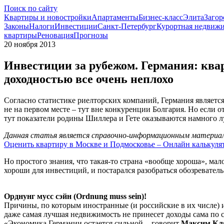
Поиск по сайту
Квартиры и новостройки
Апартаменты
Бизнес-класс
Элита
Загор
Законы
Налоги
Инвестиции
Санкт-Петербург
Курортная недвиж
квартиры
Реновация
Прогнозы
20 ноября 2013
Инвестиции за рубежом. Германия: ква
доходностью все очень неплохо
Согласно статистике риелторских компаний, Германия являетс
не на первом месте – тут вне конкуренции Болгария. Но если о
тут показатели родины Шиллера и Гете оказываются намного л
Данная статья является справочно-информационным материало
Оценить квартиру в Москве и Подмосковье – Онлайн калькуля
Но простого знания, что такая-то страна «вообще хороша», ма
хороши для инвестиций, и постарался разобраться обозреватель
Орднунг мусс сэйн (Ordnung muss sein)!
Причины, по которым иностранные (и российские в их числе)
даже самая лучшая недвижимость не принесет доходы сама по се
«Экономика Германии остается сильной, - говорит
Максим Кл