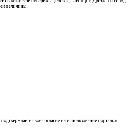
то Балтийское побережье (Росток), Лейпциг, Дрезден и города
ней величины.
подтверждаете свое согласие на использование порталом