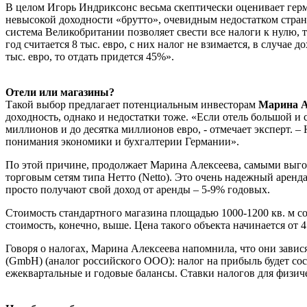
В целом Игорь Индриксонс весьма скептически оценивает герма
невысокой доходности «брутто», очевидным недостатком страны
система Великобритании позволяет свести все налоги к нулю, 
год считается 8 тыс. евро, с них налог не взимается, в случае д
тыс. евро, то отдать придется 45%».
Отели или магазины?
Такой выбор предлагает потенциальным инвесторам
Марина А
доходность, однако и недостатки тоже. «Если отель большой и 
миллионов и до десятка миллионов евро, - отмечает эксперт. 
понимания экономики и бухгалтерии Германии».
По этой причине, продолжает Марина Алексеева, самыми выгод
торговым сетям типа Нетто (Netto). Это очень надежный аренд
просто получают свой доход от аренды – 5-9% годовых.
Стоимость стандартного магазина площадью 1000-1200 кв. м с
стоимость, конечно, выше. Цена такого объекта начинается от 4
Говоря о налогах, Марина Алексеева напомнила, что они завис
(GmbH) (аналог российского ООО): налог на прибыль будет сост
ежеквартальные и годовые балансы. Ставки налогов для физич