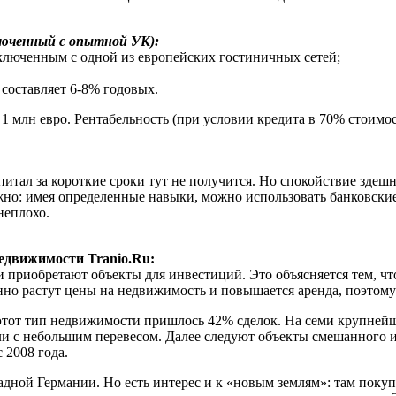
люченный с опытной УК):
аключенным с одной из европейских гостиничных сетей;
 составляет 6-8% годовых.
1 млн евро. Рентабельность (при условии кредита в 70% стоимо
питал за короткие сроки тут не получится. Но спокойствие здеш
дежно: имея определенные навыки, можно использовать банковски
неплохо.
едвижимости Tranio.Ru:
 приобретают объекты для инвестиций. Это объясняется тем, чт
янно растут цены на недвижимость и повышается аренда, поэтом
 этот тип недвижимости пришлось 42% сделок. На семи крупнейш
али с небольшим перевесом. Далее следуют объекты смешанного
 2008 года.
дной Германии. Но есть интерес и к «новым землям»: там покуп