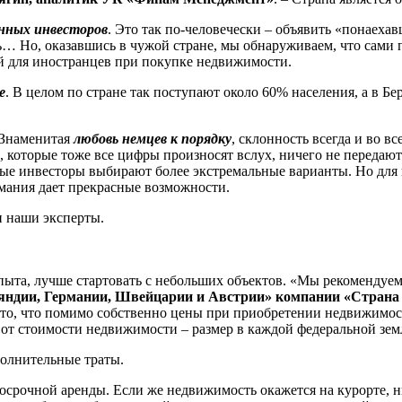
нных инвесторов
. Это так по-человечески – объявить «понаех
ь… Но, оказавшись в чужой стране, мы обнаруживаем, что сами 
ий для иностранцев при покупке недвижимости.
е
. В целом по стране так поступают около 60% населения, а в Б
 Знаменитая
любовь немцев к порядку
, склонность всегда и во в
которые тоже все цифры произносят вслух, ничего не передают 
ные инвесторы выбирают более экстремальные варианты. Но для
мания дает прекрасные возможности.
и наши эксперты.
та, лучше стартовать с небольших объектов. «Мы рекомендуем
яндии, Германии, Швейцарии и Австрии» компании «Страна
а то, что помимо собственно цены при приобретении недвижимос
 от стоимости недвижимости – размер в каждой федеральной зем
олнительные траты.
осрочной аренды. Если же недвижимость окажется на курорте, н