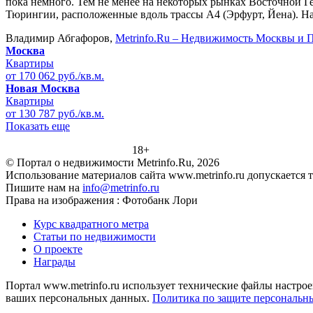
пока немного. Тем не менее на некоторых рынках Восточной Ге
Тюрингии, расположенные вдоль трассы А4 (Эрфурт, Йена). Н
Владимир Абгафоров,
Metrinfo.Ru – Недвижимость Москвы и 
Москва
Квартиры
от 170 062 руб./кв.м.
Новая Москва
Квартиры
от 130 787 руб./кв.м.
Показать еще
18+
© Портал о недвижимости Metrinfo.Ru, 2026
Использование материалов сайта www.metrinfo.ru допускается 
Пишите нам на
info@metrinfo.ru
Права на изображения : Фотобанк Лори
Курс квадратного метра
Статьи по недвижимости
О проекте
Награды
Портал www.metrinfo.ru использует технические файлы настрое
ваших персональных данных.
Политика по защите персональн