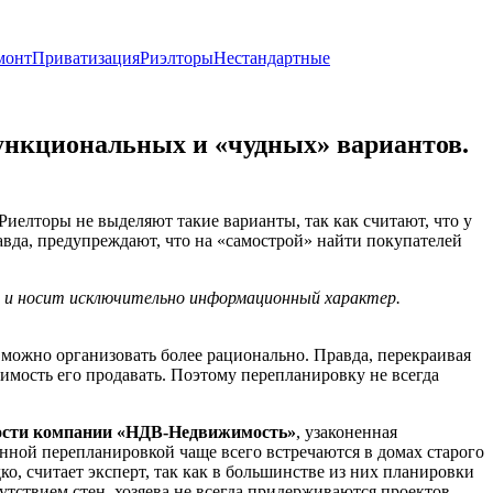
монт
Приватизация
Риэлторы
Нестандартные
функциональных и «чудных» вариантов.
елторы не выделяют такие варианты, так как считают, что у
равда, предупреждают, что на «самострой» найти покупателей
х и носит исключительно информационный характер.
можно организовать более рационально. Правда, перекраивая
имость его продавать. Поэтому перепланировку не всегда
мости компании «НДВ-Недвижимость»
, узаконенная
енной перепланировкой чаще всего встречаются в домах старого
о, считает эксперт, так как в большинстве из них планировки
ствием стен, хозяева не всегда придерживаются проектов,