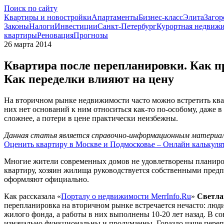
Поиск по сайту
Квартиры и новостройки
Апартаменты
Бизнес-класс
Элита
Загор
Законы
Налоги
Инвестиции
Санкт-Петербург
Курортная недвиж
квартиры
Реновация
Прогнозы
26 марта 2014
Квартира после перепланировки. Как п
Как переделки влияют на цену
На вторичном рынке недвижимости часто можно встретить квар
них нет оснований к ним относиться как-то по-особому, даже в
сложнее, а потери в цене практически неизбежны.
Данная статья является справочно-информационным материало
Оценить квартиру в Москве и Подмосковье – Онлайн калькуля
Многие жители современных домов не удовлетворены планировк
квартиру, хозяин жилища руководствуется собственными предпо
оформляют официально.
Как рассказала «
Порталу о недвижимости MerrInfo.Ru
»
Светла
перепланировка на вторичном рынке встречается нечасто: люди
жилого фонда, а работы в них выполнены 10-20 лет назад. В 
изначально функциональны и продуманны. Гораздо чаще перепл