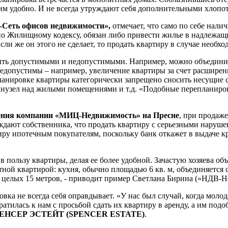
 им удобно. И не всегда утруждают себя дополнительными хлопо
Сеть офисов недвижимости»,
отмечает, что само по себе нали
но Жилищному кодексу, обязан либо привести жилье в надлежащ
ли же он этого не сделает, то продать квартиру в случае необхо
ыть допустимыми и недопустимыми. Например, можно объединить
едопустимы – например, увеличение квартиры за счет расширен
нировке квартиры категорически запрещено сносить несущие ст
 санузел над жилыми помещениями и т.д. «Подобные перепланир
ления компании «МИЦ-Недвижимость» на Пресне
, при продаже
дают собственника, что продать квартиру с серьезными наруше
ру ипотечным покупателям, поскольку банк откажет в выдаче кр
в пользу квартиры, делая ее более удобной. Зачастую хозяева о
ной квартирой: кухня, обычно площадью 6 кв. м, объединяется с
 на целых 15 метров, - приводит пример Светлана Бирина («НДВ-
вка не всегда себя оправдывает. «У нас был случай, когда моло
тилась к нам с просьбой сдать их квартиру в аренду, а им подоб
 СПЕНСЕР ЭСТЕЙТ (SPENCER ESTATE)
.