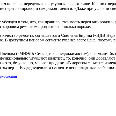
жилья понесли, переделывая и улучшая свое жилище. Как подтв
ание перепланировки и сам ремонт деньги. «Даже при условии с
ден в том, что, как правило, стоимость перепланировки и р
ы с хорошим ремонтом продаются несколько дороже.
 качество ремонта, соглашается и Светлана Бирина («НДВ-Недви
е. В доступном ценовом сегменте главнее всего цена, поэтому 
ея Шленова («МИЭЛЬ-Сеть офисов недвижимости»), она может бы
нкционально улучшают квартиру, то, конечно, они добавляют 
я – это, безусловно, мешает продаже. «В дорогом сегменте изме
л эксперт. - В среднеценовом сегменте нестандартные особенно
дмосковья