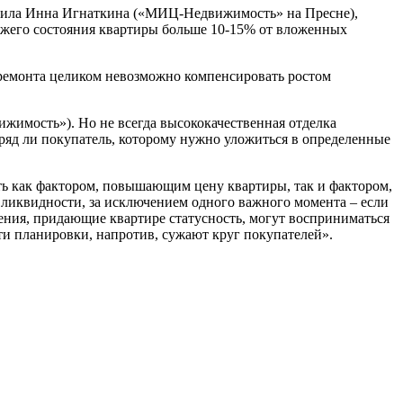
ердила Инна Игнаткина («МИЦ-Недвижимость» на Пресне),
вежего состояния квартиры больше 10-15% от вложенных
емонта целиком невозможно компенсировать ростом
жимость»). Но не всегда высококачественная отделка
вряд ли покупатель, которому нужно уложиться в определенные
ть как фактором, повышающим цену квартиры, так и фактором,
ликвидности, за исключением одного важного момента – если
нения, придающие квартире статусность, могут восприниматься
сти планировки, напротив, сужают круг покупателей».