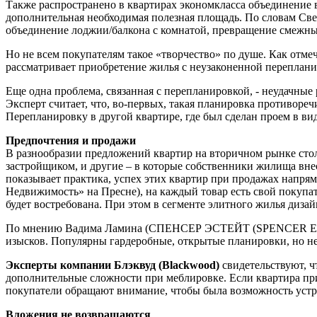
Также распространено в квартирах экономкласса объединение 
дополнительная необходимая полезная площадь. По словам Св
объединение лоджии/балкона с комнатой, превращение смежны
Но не всем покупателям такое «творчество» по душе. Как отм
рассматривает приобретение жилья с неузаконенной переплани
Еще одна проблема, связанная с перепланировкой, - неудачны
Эксперт считает, что, во-первых, такая планировка противоречи
Перепланировку в другой квартире, где был сделан проем в ви
Предпочтения и продажи
В разнообразии предложений квартир на вторичном рынке сто
застройщиком, и другие – в которые собственники жилища внес
показывает практика, успех этих квартир при продажах напрям
Недвижимость» на Пресне), на каждый товар есть свой покупат
будет востребована. При этом в сегменте элитного жилья дизай
По мнению Вадима Ламина (СПЕНСЕР ЭСТЕЙТ (SPENCER ESTAT
изысков. Популярны гардеробные, открытые планировки, но н
Эксперты компании Блэквуд (Blackwood)
свидетельствуют, ч
дополнительные сложности при меблировке. Если квартира приоб
покупатели обращают внимание, чтобы была возможность устр
Вложения не возвращаются