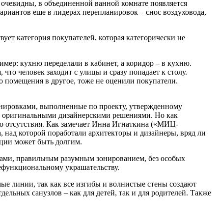
 очевидны, в объединенной ванной комнате появляется
риантов еще в лидерах перепланировок – снос воздуховода,
ует категория покупателей, которая категорически не
мер: кухню переделали в кабинет, а коридор – в кухню.
 что человек заходит с улицы и сразу попадает к столу.
го помещения в другое, тоже не оценили покупатели.
анировками, выполненные по проекту, утвержденному
и с оригинальными дизайнерскими решениями. Но как
го отсутствия. Как замечает Инна Игнаткина («МИЦ-
, над которой поработали архитекторы и дизайнеры, вряд ли
иции может быть долгим.
и, правильным разумным зонированием, без особых
нефункциональному украшательству.
е линии, так как все изгибы и волнистые стены создают
ельных санузлов – как для детей, так и для родителей. Также