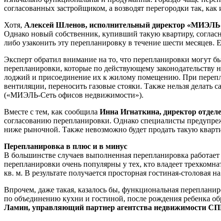
согласованных застройщиком, а возводят перегородки так, как
Хотя,
Алексей Шленов, исполнительный директор «МИЭЛЬ-
Однако новый собственник, купивший такую квартиру, соглас
либо узаконить эту перепланировку в течение шести месяцев. Ес
Эксперт обратил внимание на то, что перепланировки могут б
перепланировки, которые по действующему законодательству н
лоджий и присоединение их к жилому помещению. При перепла
вентиляции, переносить газовые стояки. Также нельзя делать
(«МИЭЛЬ-Сеть офисов недвижимости»).
Вместе с тем, как сообщила
Инна Игнаткина, директор отде
согласованию перепланировки. Однако специалисты предупреж
ниже рыночной. Также невозможно будет продать такую кварти
Перепланировка в плюс и в минус
В большинстве случаев выполненная перепланировка работает 
перепланировки очень популярны у тех, кто владеет трехкомнат
кв. м. В результате получается просторная гостиная-столовая
Впрочем, даже такая, казалось бы, функциональная перепланиро
по объединению кухни и гостиной, после рождения ребенка обра
Ламин, управляющий партнер агентства недвижимости