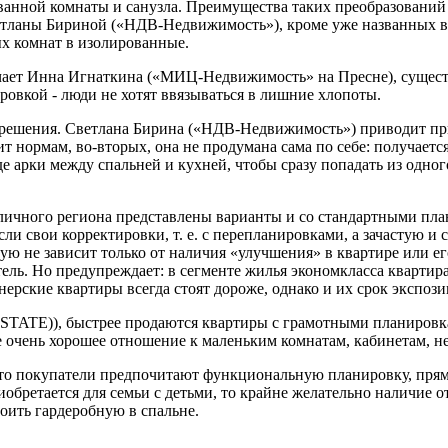
ванной комнаты и санузла. Преимущества таких преобразований
етланы Бириной («НДВ-Недвижимость»), кроме уже названных ва
х комнат в изолированные.
ечает Инна Игнаткина («МИЦ-Недвижимость» на Пресне), существ
ровкой - люди не хотят ввязываться в лишние хлопоты.
е решения. Светлана Бирина («НДВ-Недвижимость») приводит при
т нормам, во-вторых, она не продумана сама по себе: получается,
де арки между спальней и кухней, чтобы сразу попадать из одно
личного региона представлены варианты и со стандартными пл
ли свои корректировки, т. е. с перепланировками, а зачастую 
ую не зависит только от наличия «улучшения» в квартире или е
ель. Но предупреждает: в сегменте жилья экономкласса квартира
нерские квартиры всегда стоят дороже, однако и их срок экспоз
E)), быстрее продаются квартиры с грамотными планировкам
е очень хорошее отношение к маленьким комнатам, кабинетам, 
то покупатели предпочитают функциональную планировку, прямы
ретается для семьи с детьми, то крайне желательно наличие отд
оить гардеробную в спальне.