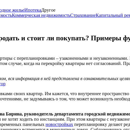
одное жилье
Ипотека
Другое
имость
Коммерческая недвижимость
Страхование
Капитальный ре
родать и стоит ли покупать? Примеры 
тиры с перепланировками – узаконенными и неузаконенными. Ри
 том случае, когда на перекройку квартиры нет согласований. П
м, вся информация в ней представлена в ознакомительных целя
тор
ами своих квартир. Им кажется, что внутреннее пространство 
чтениями, не задумываясь о том, что может возникнуть необход
на Бирина, руководитель департамента городской недвижи
 не хотят ходить по инстанциям. При этом квартиры с неузакон
современных панельных
новостройках
перепланировку делают редк
анировка встречается в монолитных домах. Соблазнившись отсут