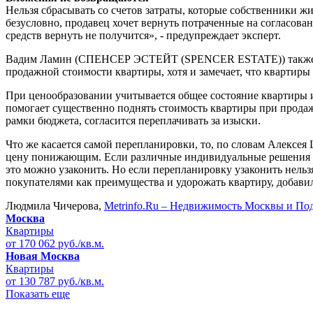
Нельзя сбрасывать со счетов затраты, которые собственники 
безусловно, продавец хочет вернуть потраченные на согласов
средств вернуть не получится», - предупреждает эксперт.
Вадим Ламин (СПЕНСЕР ЭСТЕЙТ (SPENCER ESTATE)) также убеж
продажной стоимости квартиры, хотя и замечает, что квартир
При ценообразовании учитывается общее состояние квартиры и
помогает существенно поднять стоимость квартиры при продаж
рамки бюджета, согласится переплачивать за изыски.
Что же касается самой перепланировки, то, по словам Алекс
цену понижающим. Если различные индивидуальные решения фу
это можно узаконить. Но если перепланировку узаконить нельз
покупателями как преимущества и удорожать квартиру, добави
Людмила Чичерова,
Metrinfo.Ru – Недвижимость Москвы и По
Москва
Квартиры
от 170 062 руб./кв.м.
Новая Москва
Квартиры
от 130 787 руб./кв.м.
Показать еще