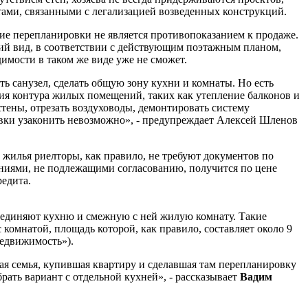
тами, связанными с легализацией возведенных конструкций.
чие перепланировки не является противопоказанием к продаже.
ий вид, в соответствии с действующим поэтажным планом,
димости в таком же виде уже не сможет.
 санузел, сделать общую зону кухни и комнаты. Но есть
ия контура жилых помещений, таких как утепление балконов и
ены, отрезать воздуховоды, демонтировать систему
овки узаконить невозможно», - предупреждает Алексей Шленов
 жилья риелторы, как правило, не требуют документов по
ниями, не подлежащими согласованию, получится по цене
едита.
бъединяют кухню и смежную с ней жилую комнату. Такие
 комнатой, площадь которой, как правило, составляет около 9
Недвижимость»).
дая семья, купившая квартиру и сделавшая там перепланировку
рать вариант с отдельной кухней», - рассказывает
Вадим