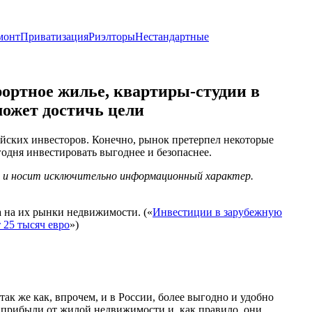
монт
Приватизация
Риэлторы
Нестандартные
ортное жилье, квартиры-студии в
может достичь цели
йских инвесторов. Конечно, рынок претерпел некоторые
одня инвестировать выгоднее и безопаснее.
х и носит исключительно информационный характер.
 на их рынки недвижимости. («
Инвестиции в зарубежную
 25 тысяч евро
»)
ак же как, впрочем, и в России, более выгодно и удобно
 прибыли от жилой недвижимости и, как правило, они