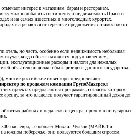
, отмечает интерес к магазинам, барам и ресторанам,
списку можно добавить гостиничную недвижимость Праги и
одах и на самых известных и многолюдных курортах.
городах встречаются интересные предложения стоимостью от
и отель, но часто, особенно если недвижимость небольшая,
м случае, когда объект находится под управлением,
нции, эксплуатационные расходы и налоги для нежилых
елей обязательно должен быть резидент данного государства.
k)), многие российские инвесторы предпочитают
 директор по продажам компании ГрупоМахерсол
рортных проектах предлагаются программы, согласно которым
 аренду, за что владелец получает гарантированный доход до
 в обжитых районах и недалеко от центра, причем в популярных
ена.
о 300 тыс. евро, - сообщает Михаил Чулков (МАЙКЛ и
 на южном побережье, они пользуются большим спросом.