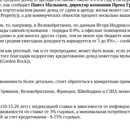
е, как сообщает
Павел Малышев, директор компании Преко Гру
а португальском рынке доход от сдачи в аренду жилья может со
erty)), а для коммерческих объектов процент несколько выше
, то, например, в Великобритании, по данным Игоря Индриксонс
склады самообслуживания – порядка 8-9%, а офисные помещения 
ливо и для многих других стран, тем не менее при бюджете ин
м средняя ежегодная доходность варьируется от 5 до 8%», - соо
ем как рентный, так и от перепродажи, может быть выше, если у
итоге благодаря недорогому кредитованию доход инвестора муль
(Gordon Rock)).
движимость более детально, стоит обратиться к конкретным пр
 в Германии, Великобритании, Франции, Швейцарии и США можн
10-15-20 лет) с индексацией ставки в зависимости от инфляции 
вижимости по ставке от 3% годовых, а минимальная потребность 
й за счет кредитования - 9-15% годовых.