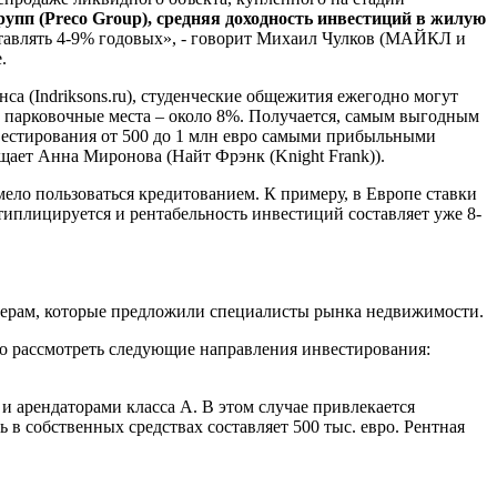
пп (Preco Group), средняя доходность инвестиций в жилую
ставлять 4-9% годовых», - говорит Михаил Чулков (МАЙКЛ и
.
а (Indriksons.ru), студенческие общежития ежегодно могут
и парковочные места – около 8%. Получается, самым выгодным
вестирования от 500 до 1 млн евро самыми прибыльными
бщает Анна Миронова (Найт Фрэнк (Knight Frank)).
мело пользоваться кредитованием. К примеру, в Европе ставки
типлицируется и рентабельность инвестиций составляет уже 8-
имерам, которые предложили специалисты рынка недвижимости.
о рассмотреть следующие направления инвестирования:
и арендаторами класса А. В этом случае привлекается
в собственных средствах составляет 500 тыс. евро. Рентная