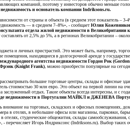
вляющих компаний, поэтому у инвесторов обычно меньше голов
едвижимость и основатель компании Indriksons.ru.
висимости от страны и объекта (в среднем этот показатель – 3-
я недвижимость — в среднем 7–8%», - сообщает
Юлия Кожевникова
онсультанта отдела жилой недвижимости в Великобритании
составлять от 2,5% до 5%, а в регионах Великобритании – окол
джета и личных пристрастий. Это может быть, например, торгов
е помещения, находящиеся в долгосрочной аренде у государств
международного агентства недвижимости Гордон Рок (Gordon
Фрэнк (Knight Frank)
, можно приобрести популярные на сегодня
рассматривать большие торговые центры, склады и офисные зда
тель стоимостью 30 млн евро. Это объект на первой линии на о
 на заслуженный отдых. Такие объекты всегда интересны, и с год
аренде недвижимости в Португалии МАЙКЛ и ДЖЕНЕВА Порту
ить внимание на торговых, складских и офисных помещениях, дох
мера в отелях, в небольшие офисы или магазины, парковки, бар
а в отелях, студенческие общежития, склады самообслуживания,
х», - перечисляет Игорь Индриксонс (Indriksons.ru). Выбор таки