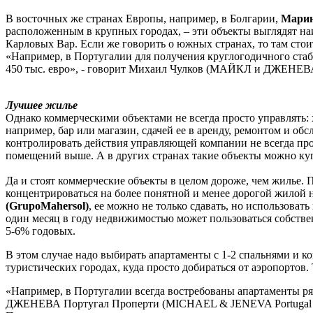
В восточных же странах Европы, например, в Болгарии,
Марин
расположенным в крупных городах, – эти объекты выглядят н
Карловых Вар. Если же говорить о южных странах, то там сто
«Например, в Португалии для получения круглогодичного стаб
450 тыс. евро», - говорит Михаил Чулков (МАЙКЛ и ДЖЕНЕВА
Лучшее жилье
Однако коммерческими объектами не всегда просто управлять: 
например, бар или магазин, сдачей ее в аренду, ремонтом и об
контролировать действия управляющей компании не всегда про
помещений выше. А в других странах такие объекты можно куп
Да и стоят коммерческие объекты в целом дороже, чем жилье. 
концентрироваться на более понятной и менее дорогой жилой 
(GrupoMahersol)
, ее можно не только сдавать, но использова
один месяц в году недвижимостью может пользоваться собствен
5-6% годовых.
В этом случае надо выбирать апартаменты с 1-2 спальнями и ко
туристических городах, куда просто добираться от аэропортов
«Например, в Португалии всегда востребованы апартаменты ря
ДЖЕНЕВА Португал Проперти (MICHAEL & JENEVA Portugal Pro