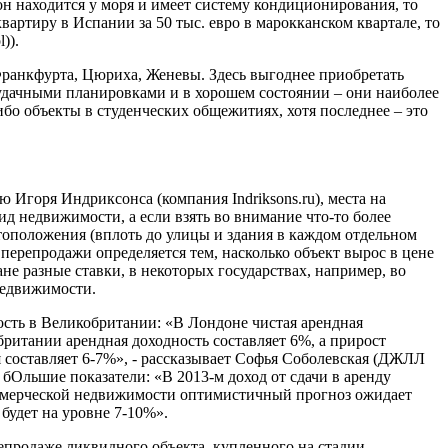
 он находится у моря и имеет систему кондиционирования, то
вартиру в Испании за 50 тыс. евро в марокканском квартале, то
)).
ранкфурта, Цюриха, Женевы. Здесь выгоднее приобретать
 удачными планировками и в хорошем состоянии – они наиболее
бо объекты в студенческих общежитиях, хотя последнее – это
Игоря Индриксонса (компания Indriksons.ru), места на
ид недвижимости, а если взять во внимание что-то более
тоположения (вплоть до улицы и здания в каждом отдельном
 перепродажи определяется тем, насколько объект вырос в цене
ане разные ставки, в некоторых государствах, например, во
 недвижимости.
ость в Великобритании: «В Лондоне чистая арендная
обритании арендная доходность составляет 6%, а прирост
я составляет 6-7%», - рассказывает Софья Соболевская (ДЖЛЛ
е бОльшие показатели: «В 2013-м доход от сдачи в аренду
коммерческой недвижимости оптимистичный прогноз ожидает
будет на уровне 7-10%».
епродаже ликвидного объекта, купленного на стадии