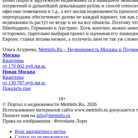
Инвестиции в зарубежную недвижимость в нынешней экономиче
потрясений и дальнейшей девальвации рубля, и способ относит
офисные помещения и т.д., а вот жилая недвижимость приносит
перепродажи обеспечивает далеко не каждый вариант, так как
недвижимость растут не везде и не на все объекты. Поэтому ч
Швейцарию, Германию и Австрию. Хотя, конечно, можно инвест
осторожно, тщательно выбирая проект и оценивая его ликвидно
Европе, ставки весьма низкие, а получить заем не так уж сложн
Ольга Агуреева,
Metrinfo.Ru – Недвижимость Москвы и Подмо
Москва
Квартиры
от 170 062 руб./кв.м.
Новая Москва
Квартиры
от 130 787 руб./кв.м.
Показать еще
18+
© Портал о недвижимости Metrinfo.Ru, 2026
Использование материалов сайта www.metrinfo.ru допускается 
Пишите нам на
info@metrinfo.ru
Права на изображения : Фотобанк Лори
Курс квадратного метра
Статьи по недвижимости