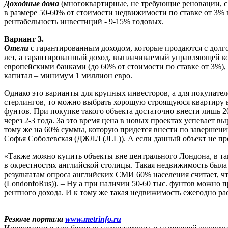
Доходные дома
(многоквартирные, не требующие реновации, с
в размере 50-60% от стоимости недвижимости по ставке от 3% г
рентабельность инвестиций - 9-15% годовых.
Вариант 3.
Отели
с гарантированным доходом, которые продаются с долго
лет, а гарантированный доход, выплачиваемый управляющей ко
европейскими банками (до 60% от стоимости по ставке от 3%
капитал – минимум 1 миллион евро.
Однако это варианты для крупных инвесторов, а для покупател
стерлингов, то можно выбрать хорошую строящуюся квартиру в
фунтов. При покупке такого объекта достаточно внести лишь 20
через 2-3 года. За это время цена в новых проектах успевает 
тому же на 60% суммы, которую придется внести по завершении
Софья Соболевская (ДЖЛЛ (JLL)). А если данный объект не прода
«Также можно купить объекты вне центрального Лондона, в так
в окрестностях английской столицы. Такая недвижимость была н
результатам опроса английских СМИ 60% населения считает, ч
(LondonfoRus)). – Ну а при наличии 50-60 тыс. фунтов можно
рентного дохода. И к тому же такая недвижимость ежегодно ра
Резюме портала
www.metrinfo.ru