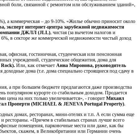
ной боли, связанной с ремонтом или обслуживанием зданий»,
4%), а коммерческая – до 9-10%. «Жилье обычно приносит около
, эксперт интернет-центра зарубежной недвижимости
 компании ДЖЛЛ (JLL)
, чистая (за вычетом налогов и
о 6%, в секторе же коммерческой недвижимости чистый доход
ая, офисная, гостиничная, студенческая или пенсионная
енных учреждений, студенческие общежития, дома для
 Rock).
Или, как отмечает
Анна Миронова, руководитель
 доходные дома (т.е. дома специально строящиеся под сдачу в
ния, а при большем бюджете предлагаются даже производства
чень популярном курорте со стабильным доходом. Продается
ами цена на них только увеличивается», - говорит
Михаил
гал Проперти (MICHAEL & JENEVA Portugal Property)
.
одных домах, ресторанах, мини-отелях и т.п. А если сумма еще
ы и рестораны. «Причем в стабильных странах лучше всего
 офисные помещения, парковочные места или даже, как бы
х объектов, скажем, в Великобритании или Германии очень