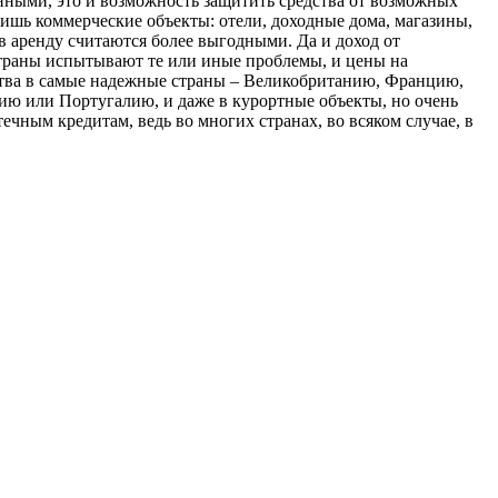
ными, это и возможность защитить средства от возможных
лишь коммерческие объекты: отели, доходные дома, магазины,
в аренду считаются более выгодными. Да и доход от
 страны испытывают те или иные проблемы, и цены на
дства в самые надежные страны – Великобританию, Францию,
ию или Португалию, и даже в курортные объекты, но очень
ечным кредитам, ведь во многих странах, во всяком случае, в