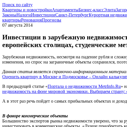
Поиск по сайту
Квартиры и новостройки
Апартаменты
Бизнес-класс
Элита
Загор
Законы
Налоги
Инвестиции
Санкт-Петербург
Курортная недвиж
квартиры
Реновация
Прогнозы
07 августа 2014
Инвестиции в зарубежную недвижимость
европейских столицах, студенческие ме
Зарубежная недвижимость, несмотря на падение рубля и сложн
изменения, но спрос на заграничные объекты сохранился, поэт
Данная статья является справочно-информационным материало
Оценить квартиру в Москве и Подмосковье – Онлайн калькуля
В предыдущей статье «
Портала о недвижимости MetrInfo.Ru
» 
недвижимость на фоне мировой экономики. Выбираем страну: 
А в этот раз речь пойдет о самых прибыльных объектах и доход
В фаворе коммерческие объекты
Большинство экспертов рынка недвижимости уверено, что за ру
инвестировать в коммерческие объекты. «Лучше приобретать к