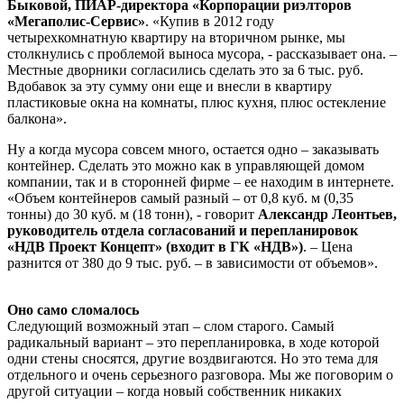
Быковой, ПИАР-директора «Корпорации риэлторов
«Мегаполис-Сервис»
. «Купив в 2012 году
четырехкомнатную квартиру на вторичном рынке, мы
столкнулись с проблемой выноса мусора, - рассказывает она. –
Местные дворники согласились сделать это за 6 тыс. руб.
Вдобавок за эту сумму они еще и внесли в квартиру
пластиковые окна на комнаты, плюс кухня, плюс остекление
балкона».
Ну а когда мусора совсем много, остается одно – заказывать
контейнер. Сделать это можно как в управляющей домом
компании, так и в сторонней фирме – ее находим в интернете.
«Объем контейнеров самый разный – от 0,8 куб. м (0,35
тонны) до 30 куб. м (18 тонн), - говорит
Александр Леонтьев,
руководитель отдела согласований и перепланировок
«НДВ Проект Концепт» (входит в ГК «НДВ»)
. – Цена
разнится от 380 до 9 тыс. руб. – в зависимости от объемов».
Оно само сломалось
Следующий возможный этап – слом старого. Самый
радикальный вариант – это перепланировка, в ходе которой
одни стены сносятся, другие воздвигаются. Но это тема для
отдельного и очень серьезного разговора. Мы же поговорим о
другой ситуации – когда новый собственник никаких