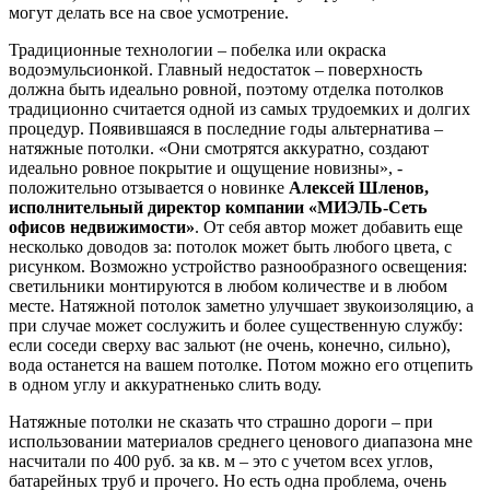
могут делать все на свое усмотрение.
Традиционные технологии – побелка или окраска
водоэмульсионкой. Главный недостаток – поверхность
должна быть идеально ровной, поэтому отделка потолков
традиционно считается одной из самых трудоемких и долгих
процедур. Появившаяся в последние годы альтернатива –
натяжные потолки. «Они смотрятся аккуратно, создают
идеально ровное покрытие и ощущение новизны», -
положительно отзывается о новинке
Алексей Шленов,
исполнительный директор компании «МИЭЛЬ-Сеть
офисов недвижимости»
. От себя автор может добавить еще
несколько доводов за: потолок может быть любого цвета, с
рисунком. Возможно устройство разнообразного освещения:
светильники монтируются в любом количестве и в любом
месте. Натяжной потолок заметно улучшает звукоизоляцию, а
при случае может сослужить и более существенную службу:
если соседи сверху вас зальют (не очень, конечно, сильно),
вода останется на вашем потолке. Потом можно его отцепить
в одном углу и аккуратненько слить воду.
Натяжные потолки не сказать что страшно дороги – при
использовании материалов среднего ценового диапазона мне
насчитали по 400 руб. за кв. м – это с учетом всех углов,
батарейных труб и прочего. Но есть одна проблема, очень