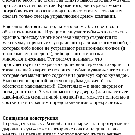
пригласить специалистов. Кроме того, часть работ может
потребовать отключения воды по всем стояку – это может
сделать только слесарь управляющей домом компании.
Еще одно обстоятельство, на которое мы бы советовали
обратить внимание. Идущие в санузле трубы – это не очень
красиво, поэтому многие хозяева квартир стараются по
максимуму спрятать их: устраивают красивые сантехкороба, в
которых либо вовсе не устраивают ревизионных лючков (и
такое бывает, поверьте!), либо делают эти лючки
микроскопическими. Тут следует понимать, что
просуществует эта «красота» до первой серьезной аварии – и
тогда в вашей квартире появятся грубые мужики-сантехники,
которые без малейшего содрогания разнесут короб кувалдой.
Вывод очень простой: доступ к трубам должен быть
обеспечен максимальный. Желательно – в виде дверцы от
пола до потолка. А уж покрасить эту дверцу (или оклеить ее
какой-нибудь симпатичной пленкой) вы можете полностью в
соответствии с вашими представлениями о прекрасном…
Священная конструкция
Переходим к полам. Раздолбанный паркет или протертый до
дыр линолеум – тоже на вторичке совсем не диво, надо
менять. На первый взгляд, уж этот вопрос житель решает