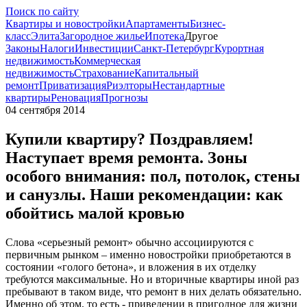
Поиск по сайту
Квартиры и новостройки
Апартаменты
Бизнес-
класс
Элита
Загородное жилье
Ипотека
Другое
Законы
Налоги
Инвестиции
Санкт-Петербург
Курортная
недвижимость
Коммерческая
недвижимость
Страхование
Капитальный
ремонт
Приватизация
Риэлторы
Нестандартные
квартиры
Реновация
Прогнозы
04 сентября 2014
Купили квартиру? Поздравляем!
Наступает время ремонта. Зоны
особого внимания: пол, потолок, стены
и санузлы. Наши рекомендации: как
обойтись малой кровью
Слова «серьезный ремонт» обычно ассоциируются с
первичным рынком – именно новостройки приобретаются в
состоянии «голого бетона», и вложения в их отделку
требуются максимальные. Но и вторичные квартиры иной раз
пребывают в таком виде, что ремонт в них делать обязательно.
Именно об этом, то есть - приведении в пригодное для жизни