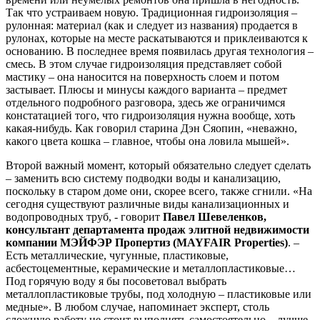
Так что устраиваем новую. Традиционная гидроизоляция –
рулонная: материал (как и следует из названия) продается в
рулонах, которые на месте раскатываются и приклеиваются к
основанию. В последнее время появилась другая технология –
смесь. В этом случае гидроизоляция представляет собой
мастику – она наносится на поверхность слоем и потом
застывает. Плюсы и минусы каждого варианта – предмет
отдельного подробного разговора, здесь же ограничимся
констатацией того, что гидроизоляция нужна вообще, хоть
какая-нибудь. Как говорил старина Дэн Сяопин, «неважно,
какого цвета кошка – главное, чтобы она ловила мышей».
Второй важный момент, который обязательно следует сделать
– заменить всю систему подводки воды и канализацию,
поскольку в старом доме они, скорее всего, также сгнили. «На
сегодня существуют различные виды канализационных и
водопроводных труб, - говорит
Павел Шевеленков,
консультант департамента продаж элитной недвижимости
компании МЭЙФЭР Пропертиз (MAYFAIR Properties)
. –
Есть металлические, чугунные, пластиковые,
асбестоцементные, керамические и металлопластиковые…
Под горячую воду я бы посоветовал выбрать
металлопластиковые трубы, под холодную – пластиковые или
медные». В любом случае, напоминает эксперт, столь
сложную работу не стоит выполнять самостоятельно – лучше