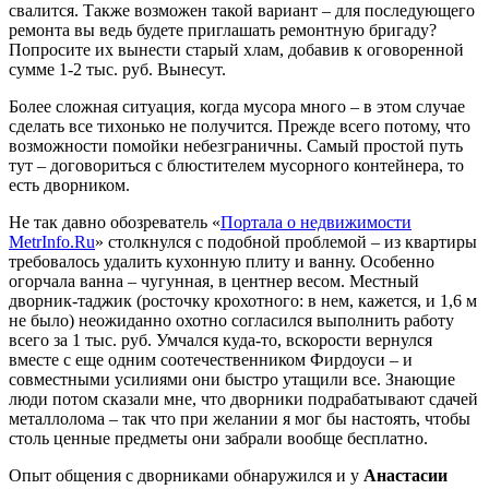
свалится. Также возможен такой вариант – для последующего
ремонта вы ведь будете приглашать ремонтную бригаду?
Попросите их вынести старый хлам, добавив к оговоренной
сумме 1-2 тыс. руб. Вынесут.
Более сложная ситуация, когда мусора много – в этом случае
сделать все тихонько не получится. Прежде всего потому, что
возможности помойки небезграничны. Самый простой путь
тут – договориться с блюстителем мусорного контейнера, то
есть дворником.
Не так давно обозреватель «
Портала о недвижимости
MetrInfo.Ru
» столкнулся с подобной проблемой – из квартиры
требовалось удалить кухонную плиту и ванну. Особенно
огорчала ванна – чугунная, в центнер весом. Местный
дворник-таджик (росточку крохотного: в нем, кажется, и 1,6 м
не было) неожиданно охотно согласился выполнить работу
всего за 1 тыс. руб. Умчался куда-то, вскорости вернулся
вместе с еще одним соотечественником Фирдоуси – и
совместными усилиями они быстро утащили все. Знающие
люди потом сказали мне, что дворники подрабатывают сдачей
металлолома – так что при желании я мог бы настоять, чтобы
столь ценные предметы они забрали вообще бесплатно.
Опыт общения с дворниками обнаружился и у
Анастасии