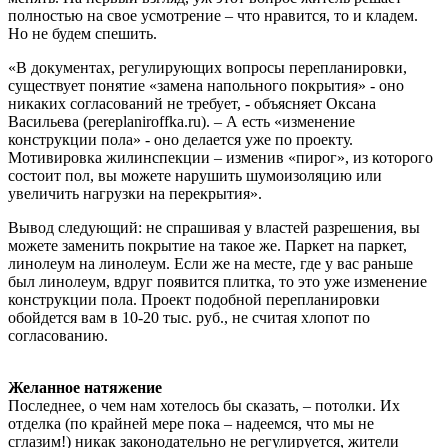
полностью на свое усмотрение – что нравится, то и кладем.
Но не будем спешить.
«В документах, регулирующих вопросы перепланировки,
существует понятие «замена напольного покрытия» - оно
никаких согласований не требует, - объясняет Оксана
Васильева (pereplaniroffka.ru). – А есть «изменение
конструкции пола» - оно делается уже по проекту.
Мотивировка жилинспекции – изменив «пирог», из которого
состоит пол, вы можете нарушить шумоизоляцию или
увеличить нагрузки на перекрытия».
Вывод следующий: не спрашивая у властей разрешения, вы
можете заменить покрытие на такое же. Паркет на паркет,
линолеум на линолеум. Если же на месте, где у вас раньше
был линолеум, вдруг появится плитка, то это уже изменение
конструкции пола. Проект подобной перепланировки
обойдется вам в 10-20 тыс. руб., не считая хлопот по
согласованию.
Желанное натяжение
Последнее, о чем нам хотелось бы сказать, – потолки. Их
отделка (по крайней мере пока – надеемся, что мы не
сглазим!) никак законодательно не регулируется, жители