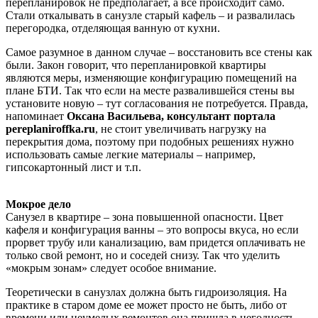
перепланировок не предполагает, а все происходит само.
Стали откалывать в санузле старый кафель – и развалилась
перегородка, отделяющая ванную от кухни.
Самое разумное в данном случае – восстановить все стены как
были. Закон говорит, что перепланировкой квартиры
являются меры, изменяющие конфигурацию помещений на
плане БТИ. Так что если на месте развалившейся стены вы
установите новую – тут согласования не потребуется. Правда,
напоминает
Оксана Васильева, консультант портала
pereplaniroffka.ru
, не стоит увеличивать нагрузку на
перекрытия дома, поэтому при подобных решениях нужно
использовать самые легкие материалы – например,
гипсокартонный лист и т.п.
Мокрое дело
Санузел в квартире – зона повышенной опасности. Цвет
кафеля и конфигурация ванны – это вопросы вкуса, но если
прорвет трубу или канализацию, вам придется оплачивать не
только свой ремонт, но и соседей снизу. Так что уделить
«мокрым зонам» следует особое внимание.
Теоретически в санузлах должна быть гидроизоляция. На
практике в старом доме ее может просто не быть, либо от
времени или неумелых ремонтов она пришла в негодность.