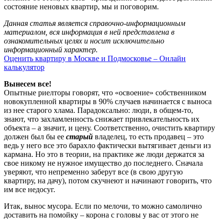
состояние неновых квартир, мы и поговорим.
Данная статья является справочно-информационным
материалом, вся информация в ней представлена в
ознакомительных целях и носит исключительно
информационный характер.
Оценить квартиру в Москве и Подмосковье – Онлайн
калькулятор
Вынесем все!
Опытные риелторы говорят, что «освоение» собственником
новокупленной квартиры в 90% случаев начинается с выноса
из нее старого хлама. Парадоксально: люди, в общем-то,
знают, что захламленность снижает привлекательность их
объекта – а значит, и цену. Соответственно, очистить квартиру
должен был бы ее
старый
владелец, то есть продавец – это
ведь у него все это барахло фактически вытягивает деньги из
кармана. Но это в теории, на практике же люди держатся за
свое никому не нужное имущество до последнего. Сначала
уверяют, что непременно заберут все (в свою другую
квартиру, на дачу), потом скучнеют и начинают говорить, что
им все недосуг.
Итак, вынос мусора. Если по мелочи, то можно самолично
доставить на помойку – корона с головы у вас от этого не