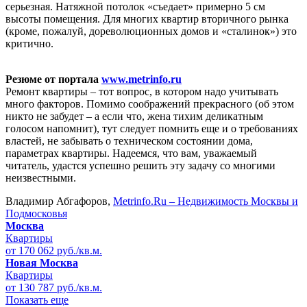
серьезная. Натяжной потолок «съедает» примерно 5 см
высоты помещения. Для многих квартир вторичного рынка
(кроме, пожалуй, дореволюционных домов и «сталинок») это
критично.
Резюме от портала
www.metrinfo.ru
Ремонт квартиры – тот вопрос, в котором надо учитывать
много факторов. Помимо соображений прекрасного (об этом
никто не забудет – а если что, жена тихим деликатным
голосом напомнит), тут следует помнить еще и о требованиях
властей, не забывать о техническом состоянии дома,
параметрах квартиры. Надеемся, что вам, уважаемый
читатель, удастся успешно решить эту задачу со многими
неизвестными.
Владимир Абгафоров,
Metrinfo.Ru – Недвижимость Москвы и
Подмосковья
Москва
Квартиры
от 170 062 руб./кв.м.
Новая Москва
Квартиры
от 130 787 руб./кв.м.
Показать еще