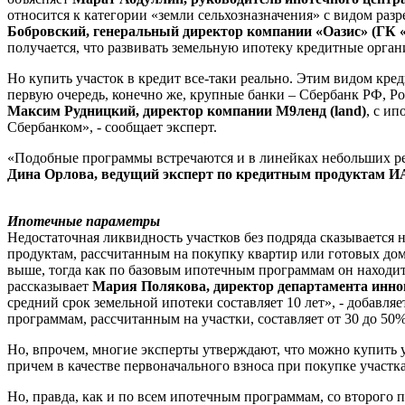
относится к категории «земли сельхозназначения» с видом разре
Бобровский, генеральный директор компании «Оазис» (ГК «
получается, что развивать земельную ипотеку кредитные орган
Но купить участок в кредит все-таки реально. Этим видом кре
первую очередь, конечно же, крупные банки – Сбербанк РФ, Ро
Максим Рудницкий, директор компании М9ленд (land)
, с и
Сбербанком», - сообщает эксперт.
«Подобные программы встречаются и в линейках небольших ре
Дина Орлова, ведущий эксперт по кредитным продуктам И
Ипотечные параметры
Недостаточная ликвидность участков без подряда сказывается 
продуктам, рассчитанным на покупку квартир или готовых дом
выше, тогда как по базовым ипотечным программам он находится
рассказывает
Мария Полякова, директор департамента инн
средний срок земельной ипотеки составляет 10 лет», - добавля
программам, рассчитанным на участки, составляет от 30 до 50%
Но, впрочем, многие эксперты утверждают, что можно купить у
причем в качестве первоначального взноса при покупке участк
Но, правда, как и по всем ипотечным программам, со второго п