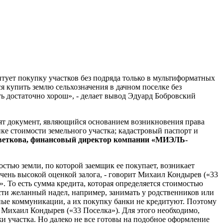
тует покупку участков без подряда только в мультиформатных
я купить землю сельхозначения в дачном поселке без
ть достаточно хорош», - делает вывод Эдуард Бобровский
одят документ, являющийся основанием возникновения права
ке стоимости земельного участка; кадастровый паспорт и
еткова, финансовый директор компании «МИЭЛЬ-
тью земли, по которой заемщик ее покупает, возникает
очень высокой оценкой залога, - говорит Михаил Кондырев («33
. То есть сумма кредита, которая определяется стоимостью
сти желанный надел, например, занимать у родственников или
рные коммуникации, а их покупку банки не кредитуют. Поэтому
т Михаил Кондырев («33 Поселка»). Для этого необходимо,
 участка. Но далеко не все готовы на подобное оформление