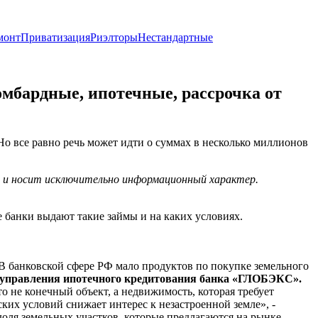
монт
Приватизация
Риэлторы
Нестандартные
омбардные, ипотечные, рассрочка от
Но все равно речь может идти о суммах в несколько миллионов
х и носит исключительно информационный характер.
е банки выдают такие займы и на каких условиях.
«В банковской сфере РФ мало продуктов по покупке земельного
 управления ипотечного кредитования банка «ГЛОБЭКС».
то не конечный объект, а недвижимость, которая требует
ких условий снижает интерес к незастроенной земле», -
 доля земельных участков, которые предлагаются на рынке,