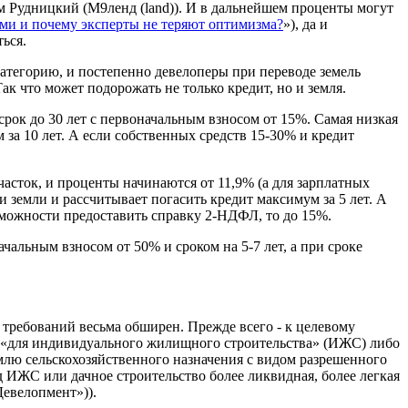
им Рудницкий (М9ленд (land)). И в дальнейшем проценты могут
ами и почему эксперты не теряют оптимизма?
»), да и
ься.
категорию, и постепенно девелоперы при переводе земель
Так что может подорожать не только кредит, но и земля.
рок до 30 лет с первоначальным взносом от 15%. Самая низкая
 за 10 лет. А если собственных средств 15-30% и кредит
асток, и проценты начинаются от 11,9% (а для зарплатных
 земли и рассчитывает погасить кредит максимум за 5 лет. А
возможности предоставить справку 2-НДФЛ, то до 15%.
чальным взносом от 50% и сроком на 5-7 лет, а при сроке
ь требований весьма обширен. Прежде всего - к целевому
м «для индивидуального жилищного строительства» (ИЖС) либо
землю сельскохозяйственного назначения с видом разрешенного
 ИЖС или дачное строительство более ликвидная, более легкая
Девелопмент»)).