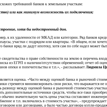
схожих требований банков к земельным участкам:
чество) или как минимум возможность их подключения;
 строение, хотя бы недостроенный дом.
ер, к их удаленности от МКАД или категории. Ряд банков креди
хаусы, участки с подрядом или квартиры. «В общем, если хочетс
о банки вряд ли дадут ипотеку, хотя сам по себе надел может бы
е свидетельства о праве собственности на землю в перечень вх
писка из ЕГРП о наличии/отсутствии обременений; отчет об оцен
нов опеки и попечительства и т.п.», - рассказывает
Людмила Цв
ляется оценка. «Часто между оценкой банка и рыночной стоимос
Банки стремятся минимизировать свои риски, что выражается не 
ь разницу между оценкой банка и рыночной стоимостью участка»
ать дополнительные источники средств, чтобы все-таки приобре
что обычно значительную часть цены участка составляют инжене
бжение и т.п. включались в стоимость участка», - предупреждае
овором или договорами, а было частью договора купли-продажи