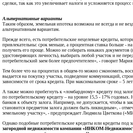
сделки, так как это увеличивает налоги и усложняется процесс
Альтернативные варианты
Таким образом, земельная ипотека возможна не всегда и не вез
альтернативным вариантам.
Прежде всего, есть потребительские нецелевые кредиты, которы
привлекательны: срок меньше, а процентная ставка больше - 
получить его проще. Можно не собирать никаких документов (
удостоверяющих личность), выбирать любой участок и не переда
потребительский заем более предпочтителен», - говорит Мари
Тем более что на процентах в общем-то можно сэкономить, вос
выдается на покупку участка, подведение коммуникаций, строи
зависимости от срока кредита. При максимальном сроке – 5 лет 
А также можно прибегнуть к «ломбардному» кредиту под залог 
по потребительскому кредиту – на уровне 15,5 - 17% годовых.
банков к объекту залога. Например, не допускается, чтобы в 
становится предметом залога должен быть ликвидным», - отм
земельному участку», - предупреждает Людмила Цветкова («М
Однако подобные потребительские кредиты или кредиты под з
загородной недвижимости компании «ИНКОМ-Недвижимос