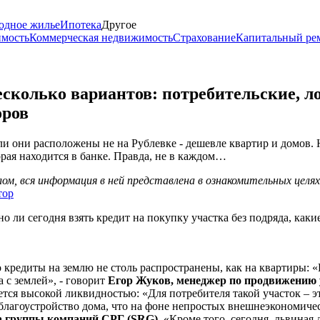
одное жилье
Ипотека
Другое
имость
Коммерческая недвижимость
Страхование
Капитальный ре
есколько вариантов: потребительские, л
оров
ли они расположены не на Рублевке - дешевле квартир и домов. 
орая находится в банке. Правда, не в каждом…
м, вся информация в ней представлена в ознакомительных целя
тор
о ли сегодня взять кредит на покупку участка без подряда, каки
о кредиты на землю не столь распространены, как на квартиры: 
 с землей», - говорит
Егор Жуков, менеджер по продвижению
ается высокой ликвидностью: «Для потребителя такой участок – э
благоустройство дома, что на фоне непростых внешнеэкономичес
ра группы компаний СРГ (SRG)
. «Кроме того, сегодня, львиная