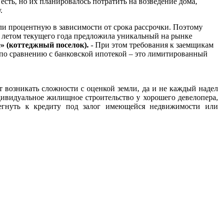
 есть, но их планировалось потратить на возведение дома,
.
ли процентную в зависимости от срока рассрочки. Поэтому
я летом текущего года предложила уникальный на рынке
e» (коттеджный поселок).
- При этом требования к заемщикам
 по сравнению с банковской ипотекой – это лимитированный
т возникать сложности с оценкой земли, да и не каждый надел
ндивидуальное жилищное строительство у хорошего девелопера,
егнуть к кредиту под залог имеющейся недвижимости или