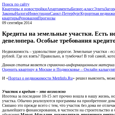
Поиск по сайту
Квартиры и новостройки
Апартаменты
Бизнес-класс
Элита
Загор
Законы
Налоги
Инвестиции
Санкт-Петербург
Курортная недвиж
квартиры
Реновация
Прогнозы
09 сентября 2014
Кредиты на земельные участки. Есть н
девелопера. Особые требования кредит
Недвижимость – удовольствие дорогое. Земельные участки - ес
рублей. Где их взять? Правильно, в тумбочке! В той самой, кот
Данная статья является справочно-информационным материало
Оценить квартиру в Москве и Подмосковье – Онлайн калькуля
И «
Портал о недвижимости MetrInfo.Ru
» решил выяснить, можн
Участок в кредит – это возможно
Ипотека за последние 10-15 лет прочно вошла в нашу жизнь, н
участка. Обычно реализуются программы на приобретение дома
Связано это прежде всего с тем, что участок без дома не отлич
дальнейшего финансирования, в частности на строительство и 
объясняет
Марат Абдуллин, руководитель ипотечного цент