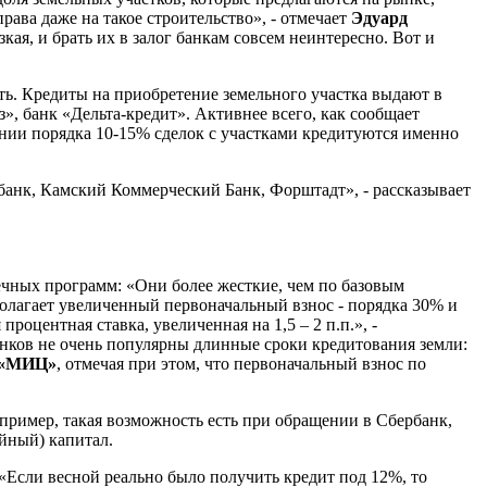
рава даже на такое строительство», - отмечает
Эдуард
ая, и брать их в залог банкам совсем неинтересно. Вот и
сть. Кредиты на приобретение земельного участка выдают в
», банк «Дельта-кредит». Активнее всего, как сообщает
ании порядка 10-15% сделок с участками кредитуются именно
анк, Камский Коммерческий Банк, Форштадт», - рассказывает
течных программ: «Они более жесткие, чем по базовым
олагает увеличенный первоначальный взнос - порядка 30% и
оцентная ставка, увеличенная на 1,5 – 2 п.п.», -
банков не очень популярны длинные сроки кредитования земли:
К «МИЦ»
, отмечая при этом, что первоначальный взнос по
апример, такая возможность есть при обращении в Сбербанк,
ейный) капитал.
 «Если весной реально было получить кредит под 12%, то