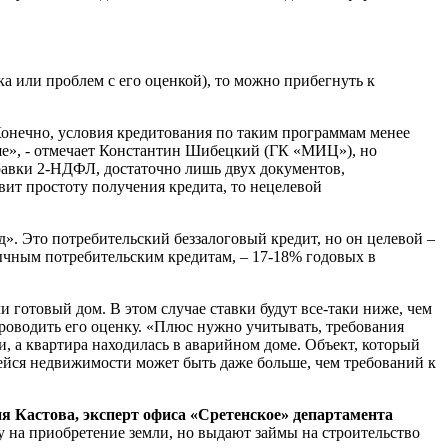
ка или проблем с его оценкой), то можно прибегнуть к
«Конечно, условия кредитования по таким программам менее
ыше», - отмечает Константин Шибецкий (ГК «МИЦ»), но
равки 2-НДФЛ, достаточно лишь двух документов,
вит простоту получения кредита, то нецелевой
». Это потребительский беззалоговый кредит, но он целевой –
обычным потребительским кредитам, – 17-18% годовых в
 готовый дом. В этом случае ставки будут все-таки ниже, чем
проводить его оценку. «Плюс нужно учитывать, требования
, а квартира находилась в аварийном доме. Объект, который
йся недвижимости может быть даже больше, чем требований к
я Кастова, эксперт офиса «Сретенское» департамента
 на приобретение земли, но выдают займы на строительство