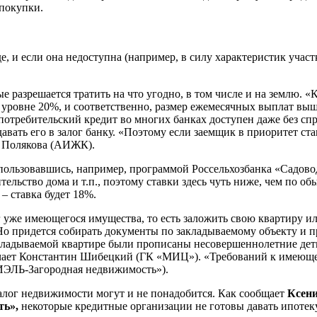
 покупки.
де, и если она недоступна (например, в силу характеристик участ
е разрешается тратить на что угодно, в том числе и на землю. 
на уровне 20%, и соответственно, размер ежемесячных выплат в
потребительский кредит во многих банках доступен даже без сп
вать его в залог банку. «Поэтому если заемщик в приоритет ста
я Полякова (АИЖК).
пользовавшись, например, программой Россельхозбанка «Садовод
тельство дома и т.п., поэтому ставки здесь чуть ниже, чем по 
– ставка будет 18%.
уже имеющегося имущества, то есть заложить свою квартиру или
 Но придется собирать документы по закладываемому объекту и 
закладываемой квартире были прописаны несовершеннолетние дети
ечает Константин Шибецкий (ГК «МИЦ»). «Требований к имеюще
ИЭЛЬ-Загородная недвижимость»).
алог недвижимости могут и не понадобится. Как сообщает
Ксени
ть»,
некоторые кредитные организации не готовы давать ипотеку