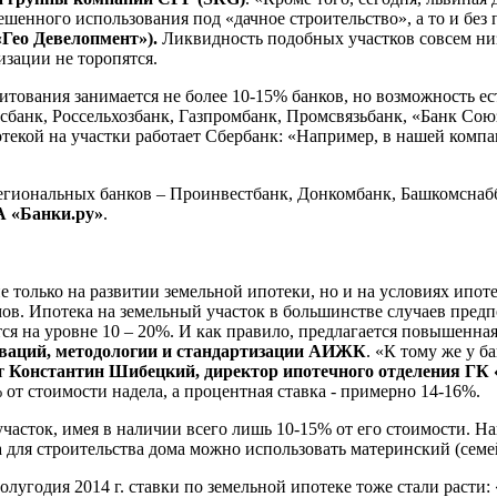
шенного использования под «дачное строительство», а то и без п
Гео Девелопмент»).
Ликвидность подобных участков совсем низк
изации не торопятся.
дитования занимается не более 10-15% банков, но возможность е
сбанк, Россельхозбанк, Газпромбанк, Промсвязьбанк, «Банк Союз
потекой на участки работает Сбербанк: «Например, в нашей комп
гиональных банков – Проинвестбанк, Донкомбанк, Башкомснабб
А «Банки.ру»
.
не только на развитии земельной ипотеки, но и на условиях ипо
ов. Ипотека на земельный участок в большинстве случаев предп
 на уровне 10 – 20%. И как правило, предлагается повышенная пр
оваций, методологии и стандартизации АИЖК
. «К тому же у 
ет
Константин Шибецкий, директор ипотечного отделения Г
 от стоимости надела, а процентная ставка - примерно 14-16%.
часток, имея в наличии всего лишь 10-15% от его стоимости. Н
а для строительства дома можно использовать материнский (сем
олугодия 2014 г. ставки по земельной ипотеке тоже стали расти: