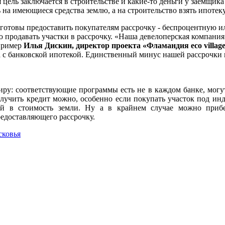
 цель заключается в строительстве и какие-то деньги у заемщика
 на имеющиеся средства землю, а на строительство взять ипотеку
 готовы предоставить покупателям рассрочку - беспроцентную и
ую продавать участки в рассрочку. «Наша девелоперская компани
 пример
Илья Дискин, директор проекта «Фламандия eco villag
ма с банковской ипотекой. Единственный минус нашей рассрочки
тиру: соответствующие программы есть не в каждом банке, могу
получить кредит можно, особенно если покупать участок под и
ий в стоимость земли. Ну а в крайнем случае можно приб
редоставляющего рассрочку.
сковья