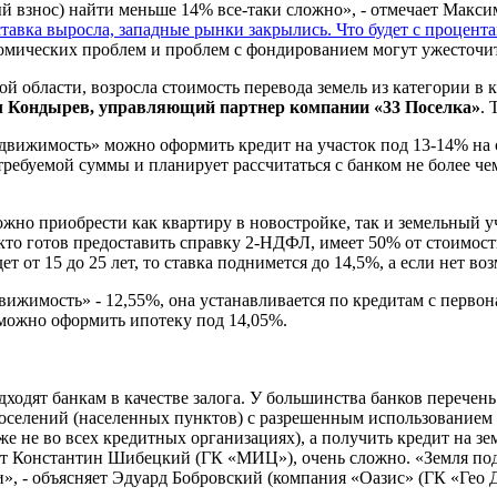
ый взнос) найти меньше 14% все-таки сложно», - отмечает Макс
ставка выросла, западные рынки закрылись. Что будет с процент
омических проблем и проблем с фондированием могут ужесточит
ой области, возросла стоимость перевода земель из категории в 
 Кондырев, управляющий партнер компании «33 Поселка»
. 
движимость» можно оформить кредит на участок под 13-14% на с
ребуемой суммы и планирует рассчитаться с банком не более чем
жно приобрести как квартиру в новостройке, так и земельный уч
 кто готов предоставить справку 2-НДФЛ, имеет 50% от стоимости
ет от 15 до 25 лет, то ставка поднимется до 14,5%, а если нет 
ижимость» - 12,55%, она устанавливается по кредитам с первона
 можно оформить ипотеку под 14,05%.
одходят банкам в качестве залога. У большинства банков перечен
 поселений (населенных пунктов) с разрешенным использование
 же не во всех кредитных организациях), а получить кредит на 
ет Константин Шибецкий (ГК «МИЦ»), очень сложно. «Земля под
и», - объясняет Эдуард Бобровский (компания «Оазис» (ГК «Гео 