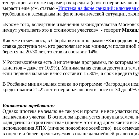
теперь при таких же параметрах кредита (срок и первоначальн
вырасти еще (см. статью «
Ипотека на фоне санкций: ключевая 
требования к заемщикам на фоне политической ситуации, экон
«Кроме того, вследствие изменения законодательства Московск
начнут учитывать это в стоимости участков», - говорит
Михаил
Как уже отмечалось, в Сбербанке по программе «Загородная не
ставка доступна тем, кто располагает как минимум половиной т
берется на 20-30 лет, то ставка составит 14%.
У Россельхозбанка есть 3 ипотечные программы, по которым мо
клиентов – даже от 10,9%). Минимальная ставка доступна тем,
если первоначальный взнос составит 15-30%, а срок кредита буд
В Росбанке минимальная ставка по программе «Загородная недв
кредитования 21-25 лет и первоначальном взносе от 30 до 50%
Банковские требования
Однако ипотека на землю не так уж и проста: не все участки п
назначению участка. В основном кредитуется покупка земель
«для дачного строительства» (причем этот вид допускается все
использования ЛПХ (личное подсобное хозяйство), как отмеча
в оценке и более предсказуемая в плане дальнейшей реализаци