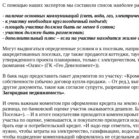
С помощью наших экспертов мы составили список наиболее ра
- наличие основных коммуникаций (свет, вода, газ, электри
- к участку необходим круглогодичный подъезд;
- площадь участка должна быть не менее 6 соток;
- участок должен быть размежеван;
- дополнительный плюс – если на участке находится жилое
Могут выдвигаться определенные условия и к поселкам, наприм
аккредитованных поселках, где также продаются коттеджи, таун
утвержденного проекта планировки, только с электричеством, т
(компания «Оазис» (ГК «Гео Девелопмент»)).
В банк надо предоставить пакет документов по участку: «Кром
собственности (обычно договор купли-продажи. – От ред.), вы
другие документы, такие как согласие супруги, разрешение орга
Загородная недвижимость»
.
И очень важным моментом при оформлении кредита на землю яв
разница, по банковской оценке участок оказывается дешевле. 
Поселка»). – И в итоге покупателям приходится компенсироват
участка по оценке, уменьшается, и покупателю приходится иск
брать еще и потребительский кредит. «И надо еще отметить, 
нужно, чтобы затраты на электричество, газификацию, водосна
чтобы подведение коммуникаций оформлялось не отдельным дог