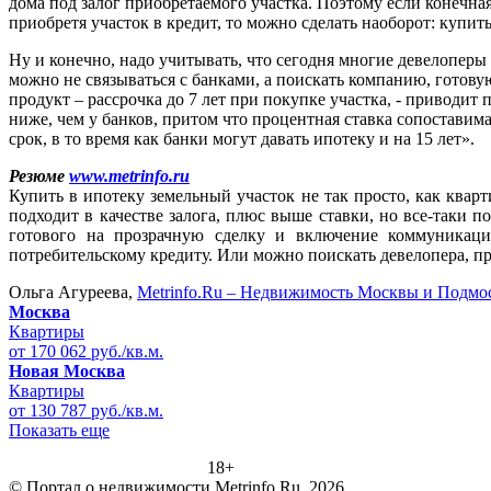
дома под залог приобретаемого участка. Поэтому если конечная
приобретя участок в кредит, то можно сделать наоборот: купить
Ну и конечно, надо учитывать, что сегодня многие девелоперы
можно не связываться с банками, а поискать компанию, готов
продукт – рассрочка до 7 лет при покупке участка, - приводит
ниже, чем у банков, притом что процентная ставка сопостави
срок, в то время как банки могут давать ипотеку и на 15 лет».
Резюме
www.metrinfo.ru
Купить в ипотеку земельный участок не так просто, как квар
подходит в качестве залога, плюс выше ставки, но все-таки 
готового на прозрачную сделку и включение коммуникац
потребительскому кредиту. Или можно поискать девелопера, п
Ольга Агуреева,
Metrinfo.Ru – Недвижимость Москвы и Подмо
Москва
Квартиры
от 170 062 руб./кв.м.
Новая Москва
Квартиры
от 130 787 руб./кв.м.
Показать еще
18+
© Портал о недвижимости Metrinfo.Ru, 2026