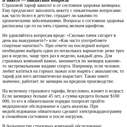
В анкете — пикантные вопросы
Страховой тариф зависит и от состояния здоровья заемщика.
Ему предлагают заполнить анкету с пикантными вопросами:
как часто болел в детстве, страдает ли какими-то
хроническими заболеваниями. Вопросы о состоянии здоровья
расписаны где-то на пять страниц мелким шрифтом.
Не удивляйтесь вопросам вроде: «Сколько пачек сигарет в
день вы выкуриваете?» или: «Как часто употребляете
спиртные напитки?». При ответе на последний вопрос
необходимо выбрать один из нескольких вариантов: реже трех
раз в неделю, чаще трех раз в неделю, каждый день. Для
страховых компаний важно, занимается ли заемщик какими-
то экстремальными видами спорта. Например, если человек
любит кататься на горных лыжах или нырять с аквалангом, то
тариф для него автоматически вырастает. Также имеет
значение, работает ли заемщик на вредном производстве.
На величину страхового тарифа, безусловно, влияет и возраст.
Если заемщику больше 45 лет, а сумма кредита больше $100
000, то его в обязательном порядке попросят пройти
медицинское обследование и сдать анализы. При
медобследовании обязательно сделают электрокардиограмму
в спокойном состоянии и после нагрузок.
В большинстве страховых компаний обследование