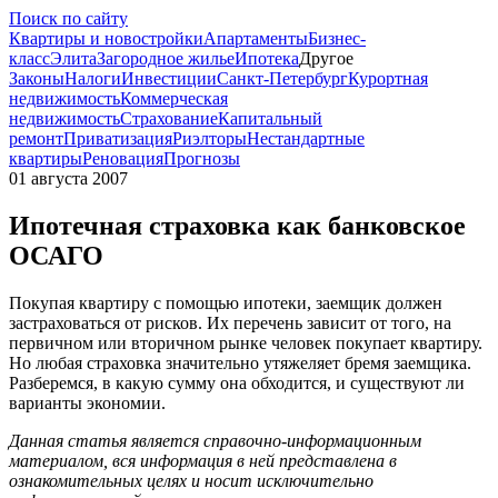
Поиск по сайту
Квартиры и новостройки
Апартаменты
Бизнес-
класс
Элита
Загородное жилье
Ипотека
Другое
Законы
Налоги
Инвестиции
Санкт-Петербург
Курортная
недвижимость
Коммерческая
недвижимость
Страхование
Капитальный
ремонт
Приватизация
Риэлторы
Нестандартные
квартиры
Реновация
Прогнозы
01 августа 2007
Ипотечная страховка как банковское
ОСАГО
Покупая квартиру с помощью ипотеки, заемщик должен
застраховаться от рисков. Их перечень зависит от того, на
первичном или вторичном рынке человек покупает квартиру.
Но любая страховка значительно утяжеляет бремя заемщика.
Разберемся, в какую сумму она обходится, и существуют ли
варианты экономии.
Данная статья является справочно-информационным
материалом, вся информация в ней представлена в
ознакомительных целях и носит исключительно