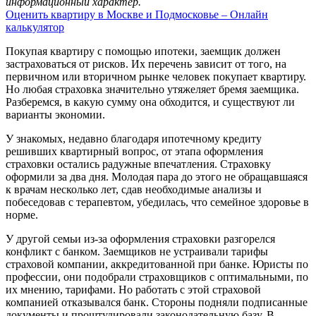
информационный характер.
Оценить квартиру в Москве и Подмосковье – Онлайн
калькулятор
Покупая квартиру с помощью ипотеки, заемщик должен
застраховаться от рисков. Их перечень зависит от того, на
первичном или вторичном рынке человек покупает квартиру.
Но любая страховка значительно утяжеляет бремя заемщика.
Разберемся, в какую сумму она обходится, и существуют ли
варианты экономии.
У знакомых, недавно благодаря ипотечному кредиту
решивших квартирный вопрос, от этапа оформления
страховки остались радужные впечатления. Страховку
оформили за два дня. Молодая пара до этого не обращавшаяся
к врачам несколько лет, сдав необходимые анализы и
побеседовав с терапевтом, убедилась, что семейное здоровье в
норме.
У другой семьи из-за оформления страховки разгорелся
конфликт с банком. Заемщиков не устраивали тарифы
страховой компании, аккредитованной при банке. Юристы по
профессии, они подобрали страховщиков с оптимальными, по
их мнению, тарифами. Но работать с этой страховой
компанией отказывался банк. Стороны подняли подписанные
документы и проштудировали законодательную базу. В