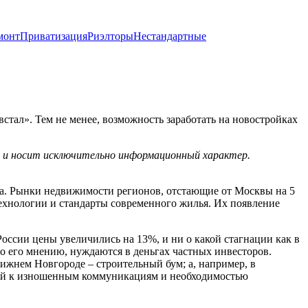
монт
Приватизация
Риэлторы
Нестандартные
встал». Тем не менее, возможность заработать на новостройках
х и носит исключительно информационный характер.
ва. Рынки недвижимости регионов, отстающие от Москвы на 5
технологии и стандарты современного жилья. Их появление
ссии цены увеличились на 13%, и ни о какой стагнации как в
по его мнению, нуждаются в деньгах частных инвесторов.
Нижнем Новгороде – строительный бум; а, например, в
аний к изношенным коммуникациям и необходимостью