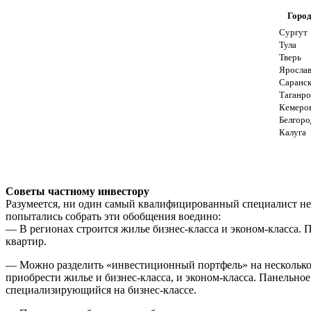
Горо
Сургут
Тула
Тверь
Ярослав
Саранс
Таганро
Кемеро
Белгоро
Калуга
Советы частному инвестору
Разумеется, ни один самый квалифицированный специалист не
попытались собрать эти обобщения воедино:
— В регионах строится жилье бизнес-класса и эконом-класса. 
квартир.
— Можно разделить «инвестиционный портфель» на несколько с
приобрести жилье и бизнес-класса, и эконом-класса. Панельное
специализирующийся на бизнес-классе.