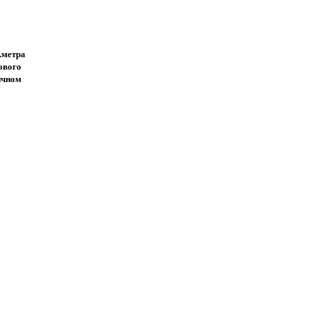
.метра
ового
ичном