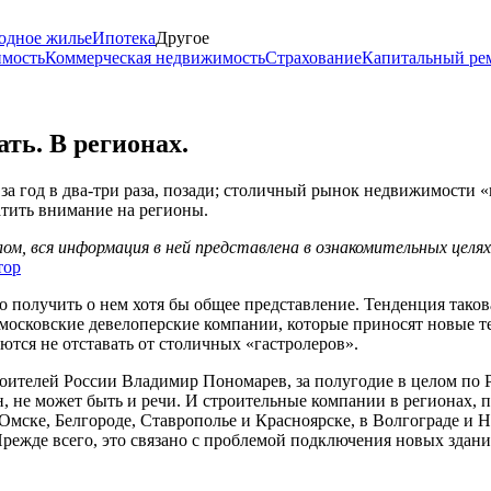
одное жилье
Ипотека
Другое
имость
Коммерческая недвижимость
Страхование
Капитальный ре
ть. В регионах.
за год в два-три раза, позади; столичный рынок недвижимости «
ратить внимание на регионы.
м, вся информация в ней представлена в ознакомительных целя
тор
 получить о нем хотя бы общее представление. Тенденция тако
 московские девелоперские компании, которые приносят новые 
ются не отставать от столичных «гастролеров».
ителей России Владимир Пономарев, за полугодие в целом по Ро
н, не может быть и речи. И строительные компании в регионах, 
 Омске, Белгороде, Ставрополье и Красноярске, в Волгограде и 
 Прежде всего, это связано с проблемой подключения новых зд