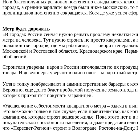
Но в благополучных регионах постепенно складывается класс 
городах, а средние зарплаты всегда были ниже московских, то
провинциалов постепенно сокращается. Кое-где уже успел сфор
Метр будет дорожать
«В городах России сейчас нужно решать проблему нехватки жил
метра на человека. Тут нужно строить не просто кварталами, а 
большинстве городов, где мы работаем», — говорит генераль
Московской и Ростовской областях, Краснодарском крае, Перм
обобщений.
Строители уверены, народ в России изголодался по их продук
товара. И девелоперы уверяют в один голос – квадратный метр в
Угля в топку подбрасывают и административные барьеры с кот
Вероятно, еще долго будет проблемой получение землеотвода 
которых приходится покупать заграницей.
«Удешевление себестоимости квадратного метра – задача в н
Это возможно только в том случае, если правительство, как 
компаниям, которые строят дешевое жилье. Пока этого нет и в п
покупательской способности населения, и даже представители 
что «Пересвет-Регион» строит в Волгограде, Ростове-на-Дону