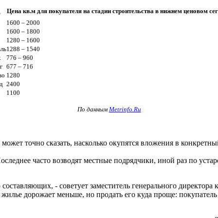
д
Цена кв.м для покупателя на стадии строительства в нижнем ценовом се
1600 – 2000
1600 – 1800
1280 – 1600
ль
1288 – 1540
к
776 – 960
г
677 – 716
во
1280
д
2400
1100
По данным
Metrinfo.Ru
 может точно сказать, насколько окупятся вложения в конкрет
Последнее часто возводят местные подрядчики, иной раз по уста
оставляющих, - советует заместитель генерального директора 
 жилье дорожает меньше, но продать его куда проще: покупатель