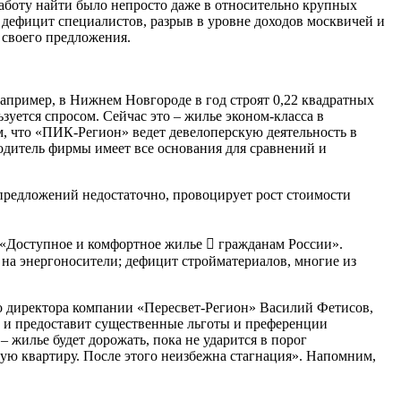
аботу найти было непросто даже в относительно крупных
т дефицит специалистов, разрыв в уровне доходов москвичей и
 своего предложения.
Например, в Нижнем Новгороде в год строят 0,22 квадратных
ьзуется спросом. Сейчас это – жилье эконом-класса в
, что «ПИК-Регион» ведет девелоперскую деятельность в
одитель фирмы имеет все основания для сравнений и
 предложений недостаточно, провоцирует рост стоимости
а «Доступное и комфортное жилье  гражданам России».
 на энергоносители; дефицит стройматериалов, многие из
го директора компании «Пересвет-Регион» Василий Фетисов,
му и предоставит существенные льготы и преференции
– жилье будет дорожать, пока не ударится в порог
ную квартиру. После этого неизбежна стагнация». Напомним,