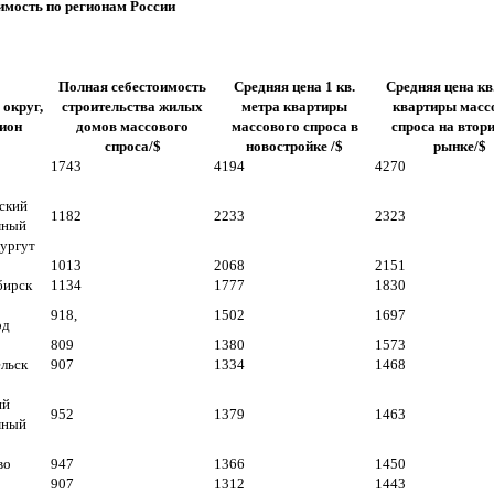
ость по регионам России
Полная себестоимость
Средняя цена 1 кв.
Средняя цена кв
 округ,
строительства жилых
метра квартиры
квартиры масс
ион
домов массового
массового спроса в
спроса на втор
спроса/$
новостройке /$
рынке/$
1743
4194
4270
ский
1182
2233
2323
мный
Сургут
1013
2068
2151
бирск
1134
1777
1830
918,
1502
1697
од
809
1380
1573
льск
907
1334
1468
ий
952
1379
1463
мный
во
947
1366
1450
907
1312
1443