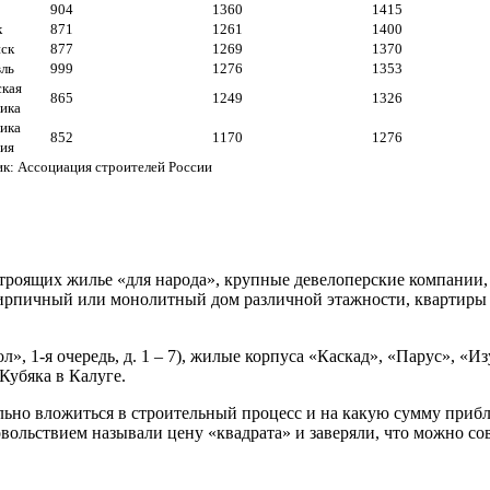
904
1360
1415
к
871
1261
1400
ск
877
1269
1370
ль
999
1276
1353
ская
865
1249
1326
ика
ика
852
1170
1276
ия
к: Ассоциация строителей России
строящих жилье «для народа», крупные девелоперские компании,
 кирпичный или монолитный дом различной этажности, квартиры
, 1-я очередь, д. 1 – 7), жилые корпуса «Каскад», «Парус», «И
Кубяка в Калуге.
ально вложиться в строительный процесс и на какую сумму приб
вольствием называли цену «квадрата» и заверяли, что можно со