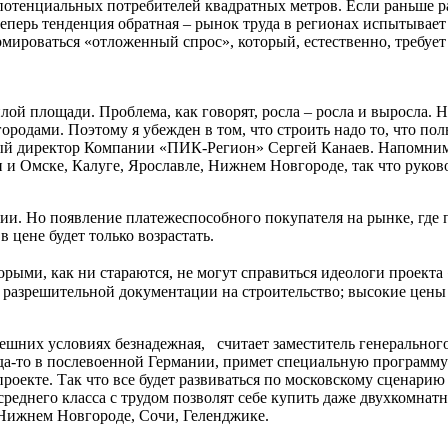
потенциальных потребителей квадратных метров. Если раньше р
 теперь тенденция обратная – рынок труда в регионах испытывае
мироваться «отложенный спрос», который, естественно, требует
ой площади. Проблема, как говорят, росла – росла и выросла. 
городами. Поэтому я убежден в том, что строить надо то, что пол
ный директор Компании «ПИК-Регион» Сергей Канаев. Напомним
и и Омске, Калуге, Ярославле, Нижнем Новгороде, так что руков
ции. Но появление платежеспособного покупателя на рынке, где
 цене будет только возрастать.
орыми, как ни стараются, не могут справиться идеологи проект
и разрешительной документации на строительство; высокие цены
ынешних условиях безнадежная, считает заместитель генерально
когда-то в послевоенной Германии, примет специальную програм
роекте. Так что все будет развиваться по московскому сценарию 
среднего класса с трудом позволят себе купить даже двухкомнат
, Нижнем Новгороде, Сочи, Геленджике.