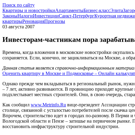
Поиск по сайту
Квартиры и новостройки
Апартаменты
Бизнес-класс
Элита
Загор
Законы
Налоги
Инвестиции
Санкт-Петербург
Курортная недвиж
квартиры
Реновация
Прогнозы
03 августа 2007
Инвесторам-частникам пора зарабатыва
Времена, когда вложения в московские новостройки окупались 
сохраняется. Если, конечно, не зацикливаться на Москве, а об
Данная статья является справочно-информационным материало
Оценить квартиру в Москве и Подмосковье – Онлайн калькуля
Однако прежде чем вкладываться в региональный рынок, нужно
– 7 лет, активно развиваются. В провинцию приходят крупные
подхлестывает местных строителей. Они, в свою очередь, стара
Как сообщил
www.Metrinfo.Ru
вице-президент Ассоциации стро
столице, связанной с усталостью потребителей после скачка це
Впрочем, строительство идет в городах по-разному. В Перми и
Вологодской области и Пензе – затишье на первичном рынке.
восстановить инфраструктуру строительной индустрии.