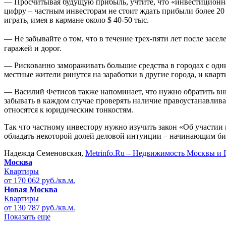
— Просчитывая будущую прибыль, учтите, что «инвестиционная
цифру – частным инвесторам не стоит ждать прибыли более 20
играть, имея в кармане около $ 40-50 тыс.
— Не забывайте о том, что в течение трех-пяти лет после засе
гаражей и дорог.
— Рискованно замораживать большие средства в городах с од
местные жители ринутся на заработки в другие города, и кварт
— Василий Фетисов также напоминает, что нужно обратить вним
забывать в каждом случае проверять наличие правоустанавлива
относятся к юридическим тонкостям.
Так что частному инвестору нужно изучить закон «Об участии
обладать некоторой долей деловой интуиции – начинающим биз
Надежда Семеновская,
Metrinfo.Ru – Недвижимость Москвы и 
Москва
Квартиры
от 170 062 руб./кв.м.
Новая Москва
Квартиры
от 130 787 руб./кв.м.
Показать еще