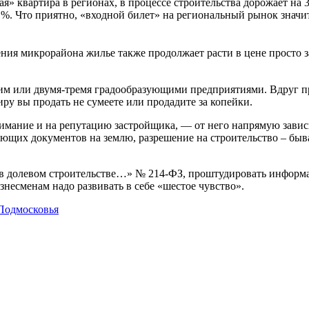
» квартира в регионах, в процессе строительства дорожает на 
 %. Что приятно, «входной билет» на региональный рынок значи
ления микрорайона жилье также продолжает расти в цене просто з
ним или двумя-тремя градообразующими предприятиями. Вдруг п
иру вы продать не сумеете или продадите за копейки.
ание и на репутацию застройщика, — от него напрямую зависит 
ющих документов на землю, разрешение на строительство – быва
 в долевом строительстве…» № 214-ФЗ, проштудировать информац
несменам надо развивать в себе «шестое чувство».
Подмосковья