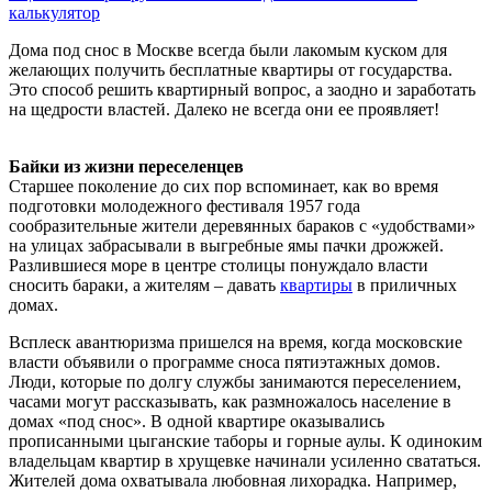
калькулятор
Дома под снос в Москве всегда были лакомым куском для
желающих получить бесплатные квартиры от государства.
Это способ решить квартирный вопрос, а заодно и заработать
на щедрости властей. Далеко не всегда они ее проявляет!
Байки из жизни переселенцев
Старшее поколение до сих пор вспоминает, как во время
подготовки молодежного фестиваля 1957 года
сообразительные жители деревянных бараков с «удобствами»
на улицах забрасывали в выгребные ямы пачки дрожжей.
Разлившиеся море в центре столицы понуждало власти
сносить бараки, а жителям – давать
квартиры
в приличных
домах.
Всплеск авантюризма пришелся на время, когда московские
власти объявили о программе сноса пятиэтажных домов.
Люди, которые по долгу службы занимаются переселением,
часами могут рассказывать, как размножалось население в
домах «под снос». В одной квартире оказывались
прописанными цыганские таборы и горные аулы. К одиноким
владельцам квартир в хрущевке начинали усиленно свататься.
Жителей дома охватывала любовная лихорадка. Например,