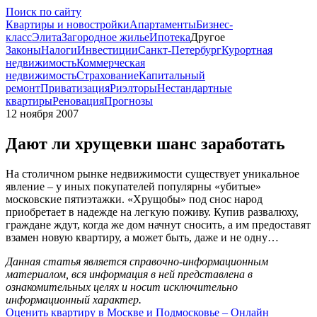
Поиск по сайту
Квартиры и новостройки
Апартаменты
Бизнес-
класс
Элита
Загородное жилье
Ипотека
Другое
Законы
Налоги
Инвестиции
Санкт-Петербург
Курортная
недвижимость
Коммерческая
недвижимость
Страхование
Капитальный
ремонт
Приватизация
Риэлторы
Нестандартные
квартиры
Реновация
Прогнозы
12 ноября 2007
Дают ли хрущевки шанс заработать
На столичном рынке недвижимости существует уникальное
явление – у иных покупателей популярны «убитые»
московские пятиэтажки. «Хрущобы» под снос народ
приобретает в надежде на легкую поживу. Купив развалюху,
граждане ждут, когда же дом начнут сносить, а им предоставят
взамен новую квартиру, а может быть, даже и не одну…
Данная статья является справочно-информационным
материалом, вся информация в ней представлена в
ознакомительных целях и носит исключительно
информационный характер.
Оценить квартиру в Москве и Подмосковье – Онлайн