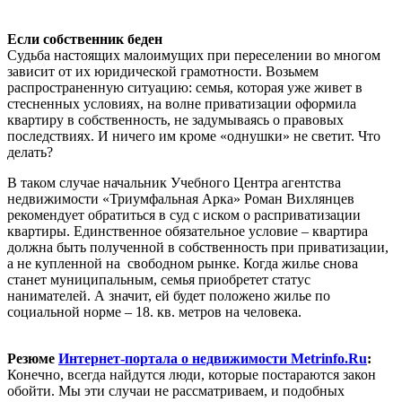
Если собственник беден
Судьба настоящих малоимущих при переселении во многом
зависит от их юридической грамотности. Возьмем
распространенную ситуацию: семья, которая уже живет в
стесненных условиях, на волне приватизации оформила
квартиру в собственность, не задумываясь о правовых
последствиях. И ничего им кроме «однушки» не светит. Что
делать?
В таком случае начальник Учебного Центра агентства
недвижимости «Триумфальная Арка» Роман Вихлянцев
рекомендует обратиться в суд с иском о расприватизации
квартиры. Единственное обязательное условие – квартира
должна быть полученной в собственность при приватизации,
а не купленной на свободном рынке. Когда жилье снова
станет муниципальным, семья приобретет статус
нанимателей. А значит, ей будет положено жилье по
социальной норме – 18. кв. метров на человека.
Резюме
Интернет-портала о недвижимости Metrinfo.Ru
:
Конечно, всегда найдутся люди, которые постараются закон
обойти. Мы эти случаи не рассматриваем, и подобных