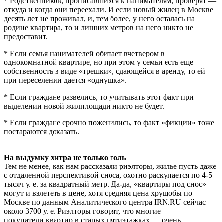
* Родственников, прописавшихся к нанимателям, проверят —
откуда и когда они переехали. И если новый жилец в Москве
десять лет не проживал, и, тем более, у него осталась на
родине квартира, то и лишних метров на него никто не
предоставит.
* Если семья нанимателей обитает вчетвером в
однокомнатной квартире, но при этом у семьи есть еще
собственность в виде «трешки», сдающейся в аренду, то ей
при переселении дается «однушка».
* Если граждане развелись, то учитывать этот факт при
выделении новой жилплощади никто не будет.
* Если граждане срочно поженились, то факт «фикции» тоже
постараются доказать.
На выдумку хитра не только голь
Тем не менее, как нам рассказали риэлторы, жилье пусть даже
с отдаленной перспективой сноса, охотно раскупается по 4-5
тысяч у. е. за квадратный метр. Да-да, «квартиры под снос»
могут и взлететь в цене, хотя средняя цена хрущобы по
Москве по данным Аналитического центра IRN.RU сейчас
около 3700 у. е. Риэлторы говорят, что многие
покупатели квартир в старых пятиэтажках — очень