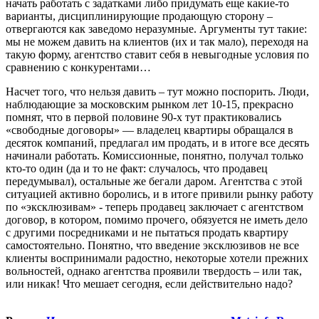
начать работать с задатками либо придумать еще какие-то
варианты, дисциплинирующие продающую сторону –
отвергаются как заведомо неразумные. Аргументы тут такие:
мы не можем давить на клиентов (их и так мало), переходя на
такую форму, агентство ставит себя в невыгодные условия по
сравнению с конкурентами…
Насчет того, что нельзя давить – тут можно поспорить. Люди,
наблюдающие за московским рынком лет 10-15, прекрасно
помнят, что в первой половине 90-х тут практиковались
«свободные договоры» — владелец квартиры обращался в
десяток компаний, предлагал им продать, и в итоге все десять
начинали работать. Комиссионные, понятно, получал только
кто-то один (да и то не факт: случалось, что продавец
передумывал), остальные же бегали даром. Агентства с этой
ситуацией активно боролись, и в итоге привили рынку работу
по «эксклюзивам» - теперь продавец заключает с агентством
договор, в котором, помимо прочего, обязуется не иметь дело
с другими посредниками и не пытаться продать квартиру
самостоятельно. Понятно, что введение эксклюзивов не все
клиенты воспринимали радостно, некоторые хотели прежних
вольностей, однако агентства проявили твердость – или так,
или никак! Что мешает сегодня, если действительно надо?