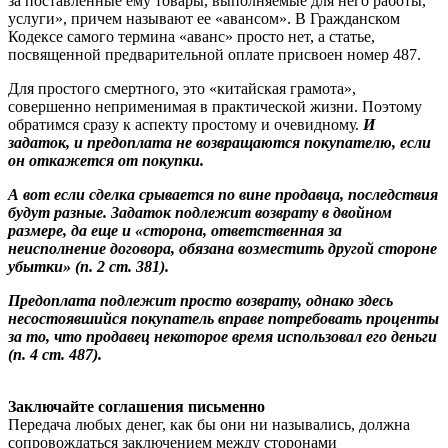
за поставленные ему товары, выполняемые для него работы,
услуги», причем называют ее «авансом». В Гражданском
Кодексе самого термина «аванс» просто нет, а статье,
посвященной предварительной оплате присвоен номер 487.
Для простого смертного, это «китайская грамота»,
совершенно неприменимая в практической жизни. Поэтому
обратимся сразу к аспекту простому и очевидному.
И
задаток, и предоплата не возвращаются покупателю, если
он откажется от покупки.
А вот если сделка срывается по вине продавца, последствия
будут разные. Задаток подлежит возврату в двойном
размере, да еще и «сторона, ответственная за
неисполнение договора, обязана возместить другой стороне
убытки» (п. 2 ст. 381).
Предоплата подлежит просто возврату, однако здесь
несостоявшийся покупатель вправе потребовать проценты
за то, что продавец некоторое время использовал его деньги
(п. 4 ст. 487).
Заключайте соглашения письменно
Передача любых денег, как бы они ни назывались, должна
сопровождаться заключением между сторонами