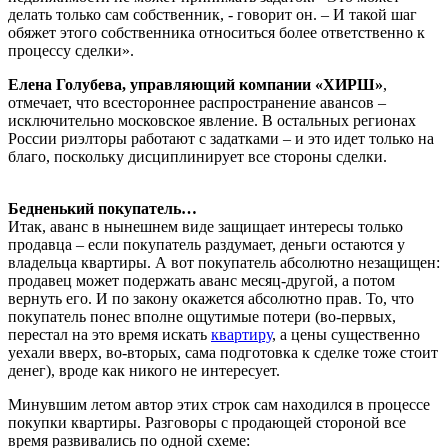
делать только сам собственник, - говорит он. – И такой шаг
обяжет этого собственника относиться более ответственно к
процессу сделки».
Елена Голубева, управляющий компании «ХИРШ»
,
отмечает, что всестороннее распространение авансов –
исключительно московское явление. В остальных регионах
России риэлторы работают с задатками – и это идет только на
благо, поскольку дисциплинирует все стороны сделки.
Бедненький покупатель…
Итак, аванс в нынешнем виде защищает интересы только
продавца – если покупатель раздумает, деньги остаются у
владельца квартиры. А вот покупатель абсолютно незащищен:
продавец может подержать аванс месяц-другой, а потом
вернуть его. И по закону окажется абсолютно прав. То, что
покупатель понес вполне ощутимые потери (во-первых,
перестал на это время искать
квартиру
, а цены существенно
уехали вверх, во-вторых, сама подготовка к сделке тоже стоит
денег), вроде как никого не интересует.
Минувшим летом автор этих строк сам находился в процессе
покупки квартиры. Разговоры с продающей стороной все
время развивались по одной схеме: