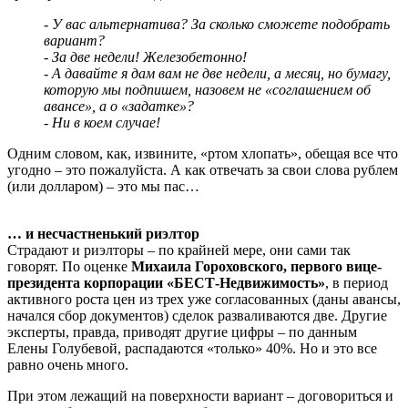
- У вас альтернатива? За сколько сможете подобрать
вариант?
- За две недели! Железобетонно!
- А давайте я дам вам не две недели, а месяц, но бумагу,
которую мы подпишем, назовем не «соглашением об
авансе», а о «задатке»?
- Ни в коем случае!
Одним словом, как, извините, «ртом хлопать», обещая все что
угодно – это пожалуйста. А как отвечать за свои слова рублем
(или долларом) – это мы пас…
… и несчастненький риэлтор
Страдают и риэлторы – по крайней мере, они сами так
говорят. По оценке
Михаила Гороховского, первого вице-
президента корпорации «БЕСТ-Недвижимость»
, в период
активного роста цен из трех уже согласованных (даны авансы,
начался сбор документов) сделок разваливаются две. Другие
эксперты, правда, приводят другие цифры – по данным
Елены Голубевой, распадаются «только» 40%. Но и это все
равно очень много.
При этом лежащий на поверхности вариант – договориться и