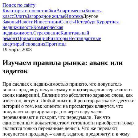
Поиск по сайту
Квартиры и новостройки
Апартаменты
Бизнес-
класс
Элита
Загородное жилье
Ипотека
Другое
Законы
Налоги
Инвестиции
Санкт-Петербург
Курортная
недвижимость
Коммерческая
недвижимость
Страхование
Капитальный
ремонт
Приватизация
Риэлторы
Нестандартные
квартиры
Реновация
Прогнозы
19 марта 2008
Изучаем правила рынка: аванс или
задаток
При сделках с недвижимостью принято, что покупатель
вносит продавцу некую сумму в подтверждение серьезности
своих намерений. Явление это абсолютно здравое: слова, как
известно, летучи. Любой опытный риэлтор расскажет десятки
историй о том, как клиенты на просмотрах клянутся, что
покупают квартиру завтра, но через пару часов
перезванивают и говорят, что передумали. Так что
единственным доказательством готовности приобрести товар
являются только переданные деньги. Что же передают
покупатели продавцу – аванс, задаток, предоплату, и к чему