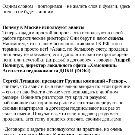
Одним словом – повторимся – не жалеть слов и бумаги, здесь
ничего не будет лишним.
Почему в Москве используют авансы
Теперь зададим простой вопрос: а что используют в своей
работе практические риэлторы? Они берут и дают
авансы
.
Напомним, что в нашем основополагающем ГК РФ этого
термина в просто нет! «Аванс, по большому счету, продавца
ни к чему не обязывает, если дополнительно не проговорены
пени или неустойки (штрафы) в договоре», - говорит
Андрей
Полищук, директор локального офиса «Хамовники»
Агентства недвижимости ДОКИ (DOKI)
.
Сергей Лупашко, президент Группы компаний «Рескор»
,
считает, что аванс и был изначально выбран по этой причине
– его не надо будет в случае чего возвращать в двойном
размере. Обвинять риэлторов тут вряд ли разумно:
работающие на вторичном рынке агентства оперируют не
своими квартирами, а договоры подписывают как раз от
своего имени. Получается, что если продавец раздумает
продавать, агентству придется отвечать своими деньгами.
«Договоры о задатке используются на практике, но очень
редко, - отмечает
Игорь Капустин, эксперт по