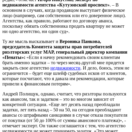
недвижимости агентства «Кутузовский проспект»
. – В
основном в случаях, когда продавцом выступает физическое
лицо (например, сам собственник или его доверенное лицо).
Агентства, как правило, работают по договору аванса,
поскольку обязать собственника продать квартиру не может
ни одно агентство, ни один суд».
Ту же мысль высказывает и
Вероника Панкова,
председатель Комитета защиты прав потребителей
риэлторских услуг МАР, генеральный директор компании
«Пенаты»:
«Если я начну рекомендовать своим клиентам
брать именно задатки – то через месяц-другой мне придется
закрыть свое агентство
недвижимости
. И дело, боюсь, этим не
ограничится – будет еще шлейф судебных исков от клиентов,
которые посчитают, что я давала им рекомендации, которые
привели к финансовым потерям».
Андрей Полищук, однако, считает, что риэлторы пользуются
как авансом, так и задатком – это во многом зависит от
конкретной ситуации. «Еще лет десять назад преобладали
задатки, лет пять назад – 50 на 50, на сегодня преобладают
авансы со штрафными санкциями в случае отказа покупателя
от покупки (от 50 до 100% от суммы авансового платежа)», -
отмечает эксперт. Он также соглашается с тем, что агентство
недвижимости не может принимать задаток. «Это может