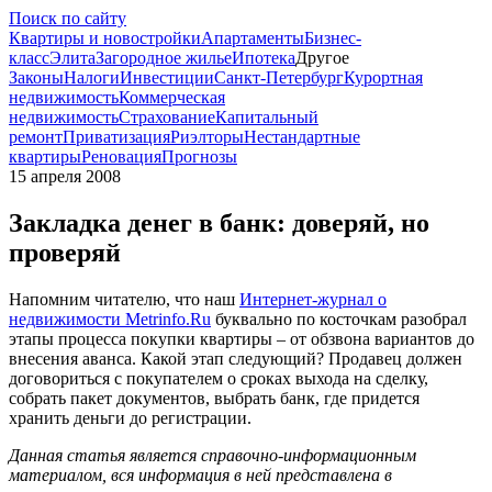
Поиск по сайту
Квартиры и новостройки
Апартаменты
Бизнес-
класс
Элита
Загородное жилье
Ипотека
Другое
Законы
Налоги
Инвестиции
Санкт-Петербург
Курортная
недвижимость
Коммерческая
недвижимость
Страхование
Капитальный
ремонт
Приватизация
Риэлторы
Нестандартные
квартиры
Реновация
Прогнозы
15 апреля 2008
Закладка денег в банк: доверяй, но
проверяй
Напомним читателю, что наш
Интернет-журнал о
недвижимости Metrinfo.Ru
буквально по косточкам разобрал
этапы процесса покупки квартиры – от обзвона вариантов до
внесения аванса. Какой этап следующий? Продавец должен
договориться с покупателем о сроках выхода на сделку,
собрать пакет документов, выбрать банк, где придется
хранить деньги до регистрации.
Данная статья является справочно-информационным
материалом, вся информация в ней представлена в