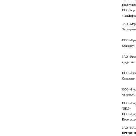
кредитных
ООО Бюро 
«ГенИнфо
ЗАО «Бюро
Экспириан
ООО «Кред
Стандарт»
ЗАО «Респ
кредитных
ООО «Глоб
Сервисиз»
ООО «Бюро
“Южное”»
ООО «Бюро
"БПЛ»
ООО «Бюро
Поволжье
ЗАО «НА
КРЕДИТН