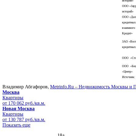
историй»
ООО «Заур
историй»
ООО «Даль
кредитных
взаимного
Кредит»
ЗАО «Вост
кредитных
ООО «Сто
ООО «Бюр
«Центр»
Источник:
Владимир Абгафоров,
Metrinfo.Ru – Недвижимость Москвы и 
Москва
Квартиры
от 170 062 руб./кв.м.
Новая Москва
Квартиры
от 130 787 руб./кв.м.
Показать еще
18+