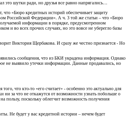
ал это шутки ради, но друзья все равно напрягались…
ет, что «Бюро кредитных историй обеспечивает защиту
ом Российской Федерации». А ч. 3 той же статьи – что «Бюро
 получаемой информации в порядке, предусмотренном
ком и во всех прочих случаях, но это вовсе не уберегло базы
ворит Виктория Щербакова. И сразу же честно признается - Но
оявились сообщения, что из БКИ украдена информация. Однако
рое не выявило утечки информации. Данные продавались, но
того, что кто-то «его считает» - особенно это актуально для
и ни за что не откажутся от возможности узнать побольше о
на пользу, поскольку облегчит возможность получения
диты. Не будет у вас кредитной истории – нечем будет