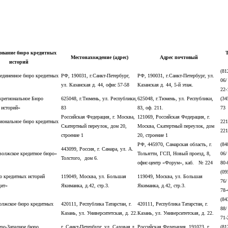
ование бюро кредитных
Т
Местонахождение (адрес)
Адрес почтовый
историй
(81
диненное бюро кредитных
РФ, 190031, г.Санкт-Петербург,
РФ, 190031, г.Санкт-Петербург, ул.
06/
ул. Казанская д. 44, офис 57-58
Казанская д. 44, 5-й этаж.
22-
региональное Бюро
625048, г.Тюмень, ул. Республики,
625048, г.Тюмень, ул. Республики,
(34
 историй»
83
83, оф. 211.
73
Российская Федерация, г. Москва,
121069, Российская Федерация, г.
ональное бюро кредитных
221
Скатертный переулок, дом 20,
Москва, Скатертный переулок, дом
221
строение 1
20, строение 1
РФ, 445970, Самарская область, г.
(84
443099, Россия, г. Самара, ул. А.
олжское кредитное бюро»
Тольятти, ГСП, Новый проезд, 8,
06/
Толстого, дом 6.
офис-центр «Форум», каб. № 224
80
(09
 кредитных историй
119049, Москва, ул. Большая
119049, Москва, ул. Большая
76/
ит»
Якиманка, д.42, стр.3.
Якиманка, д.42, стр.3.
78-
(84
лжское бюро кредитных
420111, Республика Татарстан, г.
420111, Республика Татарстан, г.
88/
Казань, ул. Университетская, д. 22.
Казань, ул. Университетская, д. 22.
71-
ро-Западное бюро
г. Санкт-Петербург, ул. Садовая д.
Российская Федерация, 191023, г.
(81