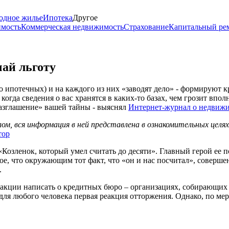
одное жилье
Ипотека
Другое
имость
Коммерческая недвижимость
Страхование
Капитальный ре
чай льготу
ипотечных) и на каждого из них «заводят дело» - формируют к
огда сведения о вас хранятся в каких-то базах, чем грозит впо
разглашение» вашей тайны - выяснял
Интернет-журнал о недвижи
м, вся информация в ней представлена в ознакомительных целя
тор
«Козленок, который умел считать до десяти». Главный герой ее п
е, что окружающим тот факт, что «он и нас посчитал», совершен
.
дакции написать о кредитных бюро – организациях, собирающих 
для любого человека первая реакция отторжения. Однако, по ме