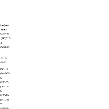
елефон/
факс
2) 327-22-
 (812)327-
13
52) 39-02-
-78-37/
-78-37
82)70-80-
 (8482)70-
-06
5)230-35-
 (095)230-
46
3)238-71-
 (843)238-
22
2)325-96-