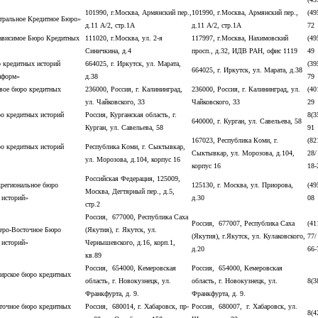
101990, г.Москва, Армянский пер.,
101990, г.Москва, Армянский пер.,
(49
ральное Кредитное Бюро»
д.11 А/2, стр.1А
д.11 А/2, стр.1А
72
висимое Бюро Кредитных
111020, г.Москва, ул. 2-я
117997, г.Москва, Нахимовский
(49
Синичкина, д.4
просп., д.32, ИДВ РАН, офис 1119
49
кредитных историй
664025, г. Иркутск, ул. Марата,
(39
664025, г. Иркутск, ул. Марата, д.38
нформ»
д.38
79
ое бюро кредитных
236000, Россия, г. Калининград,
236000, Россия, г. Калининград, ул.
(40
ул. Чайковского, 33
Чайковского, 33
29
 кредитных историй
Россия, Курганская область, г.
8(3
640000, г. Курган, ул. Савельева, 58
Курган, ул. Савельева, 58
91
167023, Республика Коми, г.
(82
 кредитных историй
Республика Коми, г. Сыктывкар,
Сыктывкар, ул. Морозова, д.104,
28/
ул. Морозова, д.104, корпус 16
корпус 16
18-
Российская Федерация, 125009,
региональное бюро
125130, г. Москва, ул. Приорова,
(49
Москва, Дегтярный пер., д.5,
 историй»
д.30
08
стр.2
Россия, 677000, Республика Саха
Россия, 677007, Республика Саха
(41
ро-Восточное Бюро
(Якутия), г. Якутск, ул.
(Якутия), г.Якутск, ул. Кулаковского,
77/
 историй»
Чернышевского, д.16, корп.1,
д.20
66-
кв.89
Россия, 654000, Кемеровская
Россия, 654000, Кемеровская
рское бюро кредитных
область, г. Новокузнецк, ул.
область, г. Новокузнецк, ул.
8(3
Франкфурта, д. 9.
Франкфурта, д. 9.
очное бюро кредитных
Россия, 680014, г. Хабаровск, пр-
Россия, 680007, г. Хабаровск, ул.
8(4