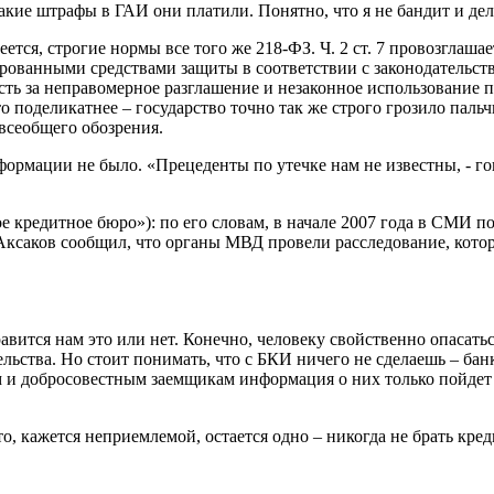
акие штрафы в ГАИ они платили. Понятно, что я не бандит и дел
ется, строгие нормы все того же 218-ФЗ. Ч. 2 ст. 7 провозглаша
рованными средствами защиты в соответствии с законодательств
сть за неправомерное разглашение и незаконное использование
 поделикатнее – государство точно так же строго грозило пальчи
всеобщего обозрения.
формации не было. «Прецеденты по утечке нам не известны, - го
кредитное бюро»): по его словам, в начале 2007 года в СМИ п
Аксаков сообщил, что органы МВД провели расследование, кото
ится нам это или нет. Конечно, человеку свойственно опасаться 
льства. Но стоит понимать, что с БКИ ничего не сделаешь – банк
м и добросовестным заемщикам информация о них только пойдет 
-то, кажется неприемлемой, остается одно – никогда не брать кре