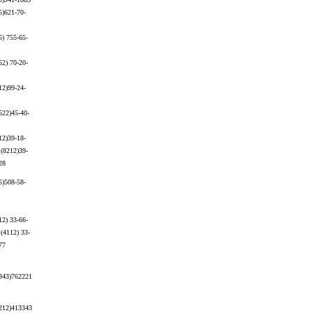
5)621-70-
5) 755-65-
52) 70-20-
12)99-24-
522)45-40-
12)39-18-
 (8212)39-
28
5)508-58-
12) 33-66-
 (4112) 33-
77
843)762221
212)413343