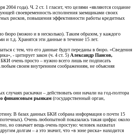
004 года). Ч. 2 ст. 1 гласит, что целями «являются создание
изующей своевременность исполнения заемщиками своих
дитных рисков, повышения эффективности работы кредитных
о бюро (можно и в несколько). Таким образом, у каждого
 и т.д. Хранятся эти данные в течение 15 лет.
ться с тем, что его данные будут переданы в бюро. «Сведения
», - цитирует закон (ч. 4 ст. 5)
Александр Паисов,
в БКИ очень просто – нужно всего лишь не подписать
по любым своим внутренним соображениям, не объясняя
х случаях раскачки – действовать они начали на год-полтора
 по финансовым рынкам
(государственный орган,
ртину. В базах данных БКИ собрана информация о почти 15
 ипотечных). Очень любопытной показалась такая цифра: около
но, но означает вещь очень простую: человек нахватал
ругим долгам – а это значит, что «в зоне риска» находится