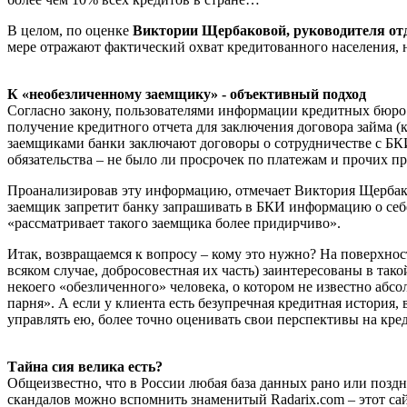
В целом, по оценке
Виктории Щербаковой, руководителя от
мере отражают фактический охват кредитованного населения, 
К «необезличенному заемщику» - объективный подход
Согласно закону, пользователями информации кредитных бюро
получение кредитного отчета для заключения договора займа (
заемщиками банки заключают договоры о сотрудничестве с БКИ.
обязательства – не было ли просрочек по платежам и прочих п
Проанализировав эту информацию, отмечает Виктория Щербаков
заемщик запретит банку запрашивать в БКИ информацию о себе,
«рассматривает такого заемщика более придирчиво».
Итак, возвращаемся к вопросу – кому это нужно? На поверхност
всяком случае, добросовестная их часть) заинтересованы в так
некоего «обезличенного» человека, о котором не известно абсо
парня». А если у клиента есть безупречная кредитная история
управлять ею, более точно оценивать свои перспективы на кре
Тайна сия велика есть?
Общеизвестно, что в России любая база данных рано или поздн
скандалов можно вспомнить знаменитый Radarix.com – этот са