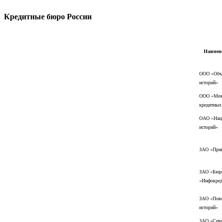
Кредитные бюро России
Наимен
ООО «Объе
историй»
ООО «Меж
кредитных
ОАО «Наци
историй»
ЗАО «Прив
ЗАО «Бюро
«Инфокред
ЗАО «Пово
историй»
ЗАО «Севе