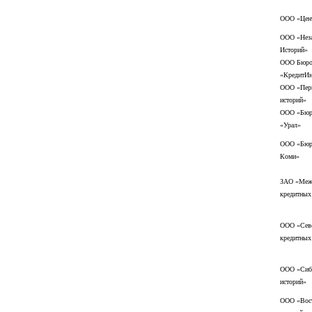
ООО «Цент
ООО «Неза
Историй»
ООО Бюро 
«КредитИ
ООО «Перв
историй»
ООО «Бюро
«Урал»
ООО «Бюро
Коми»
ЗАО «Меж
кредитных
ООО «Севе
кредитных
ООО «Сиби
историй»
ООО «Вост