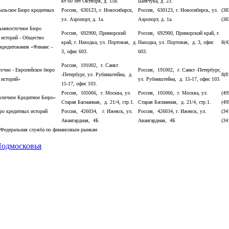
кт 60 лет Октября, д. 158.
Шевчука, д. 23.
альское Бюро кредитных
Россия, 630123, г. Новосибирск,
Россия, 630123, г. Новосибирск, ул.
(38
ул. Аэропорт, д. 1а.
Аэропорт, д. 1а.
(38
невосточное Бюро
Россия, 692900, Приморский
Россия, 692900, Приморский край, г.
 историй - Общество
край, г. Находка, ул. Портовая, д.
Находка, ул. Портовая, д. 3, офис
8(4
 кредитования «Финанс –
3, офис 603.
603.
Россия, 191002, г. Санкт
очно - Европейское бюро
Россия, 191002, г. Санкт -Петербург,
-Петербург, ул. Рубинштейна, д.
8(8
 историй»
ул. Рубинштейна, д. 15-17, офис 103.
15-17, офис 103.
Россия, 105066, г. Москва, ул.
Россия, 105066, г. Москва, ул.
(49
личное Кредитное Бюро»
Старая Басманная, д. 21/4, стр.1.
Старая Басманная, д. 21/4, стр.1.
(49
о кредитных историй
Россия, 426034, г. Ижевск, ул.
Россия, 426034, г. Ижевск, ул.
(34
Авангардная, 4Б
Авангардная, 4Б
(34
 Федеральная служба по финансовым рынкам
Подмосковья