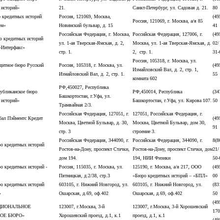
 историй»
21.
Санкт-Петербург, ул. Садовая д. 21.
80
кредитных историй
Россия, 121069, Москва,
(49
Россия, 121069, г. Москва, а/я 85
рм»
Новинский бульвар, д. 15
41
Российская Федерация, г. Москва,
Российская Федерация, 127006, г.
(49
 кредитных историй
ул. 1-ая Тверская-Ямская, д. 2,
Москва, ул. 1-ая Тверская-Ямская, д.
02/
-Интерфакс»
стр. 1.
2, стр. 1.
31-
Россия, 105318, г. Москва, ул.
итное бюро Русский
Россия, 105318, г. Москва, ул.
(49
Измайловский Вал, д. 2, стр. 1,
Измайловский Вал, д. 2, стр. 1.
55
комната 602
РФ,450027, Республика
убликанское бюро
РФ,450014, Республика
(34
Башкортостан, г.Уфа, ул.
 историй»
Башкортостан, г.Уфа, ул. Кирова 107.
50
Трамвайная 2/3.
Российская Федерация, 127051, г.
127051, Российская Федерация, г.
ал Пэйментс Кредит
(49
Москва, Цветной Бульвар, д. 30,
Москва, Цветной Бульвар, дом 30,
91
стр. 3
строение 3.
Российская Федерация, 344090, г.
Российская Федерация, 344090, г.
8(8
 кредитных историй
Ростов-на-Дону, проспект Стачки,
Ростов-на-Дону, проспект Стачки, дом
21/
дом 194.
194, НИИ Физики
50-
 кредитных историй -
Россия, 115035, г. Москва, ул.
125190, г. Москва, а/я 217, ООО
(49
Пятницкая, д.2/38, стр.3
«Бюро кредитных историй – «БПЛ»
00
 кредитных историй
603105, г. Нижний Новгород, ул.
603105, г. Нижний Новгород, ул.
(83
»
Ошарская, д.69, оф.402
Ошарская, д.69, оф.402
50
(49
ЦИОНАЛЬНОЕ
123007, г.Москва, 3-й
123007, г.Москва, 3-й Хорошевский
170
ОЕ БЮРО»
Хорошевский проезд, д.1, к.1
проезд, д.1, к.1
(49