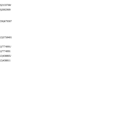
3)2133768/
3)2002909
236)679307
12)5758401
5)7774991/
5)7774991
12)438805/
12)438811