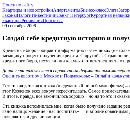
Поиск по сайту
Квартиры и новостройки
Апартаменты
Бизнес-класс
Элита
Загор
Законы
Налоги
Инвестиции
Санкт-Петербург
Курортная недвиж
квартиры
Реновация
Прогнозы
09 сентября 2008
Создай себе кредитную историю и полу
Кредитные бюро собирают информацию о заемщиках (не только 
заемщику процесс получения кредита. С другой… Страшно ли, к
кредитного бюро, несут ли они какую-то ответственность «за 
Данная статья является справочно-информационным материало
Оценить квартиру в Москве и Подмосковье – Онлайн калькуля
Есть такая детская книжка (и сделанный по ней мультфильм) – 
этот Козленок всех вокруг пересчитывать. Самое примечательно
В итоге, правда, все закончилось хорошо – но на то это и сказка
Эта книжка вспомнилась мне, когда было получено задание ре
явно налицо желание «нас посчитать» — и вполне объяснимая 
появляются и другие эмоции.