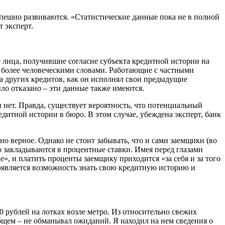
ешно развиваются. «Статистические данные пока не в полной
 эксперт.
лица, получившие согласие субъекта кредитной истории на
з, более человеческими словами. Работающие с частными
ка других кредитов, как он исполнял свои предыдущие
ло отказано – эти данные также имеются.
нет. Правда, существует вероятность, что потенциальный
дитной истории в бюро. В этом случае, убеждена эксперт, банк
но верное. Однако не стоит забывать, что и сами заемщики (во
но закладываются в процентные ставки. Имея перед глазами
», и платить проценты заемщику приходится «за себя и за того
 появляется возможность знать свою кредитную историю и
0 рублей на лотках возле метро. Из относительно свежих
бщем – не обманывал ожиданий. Я находил на нем сведения о