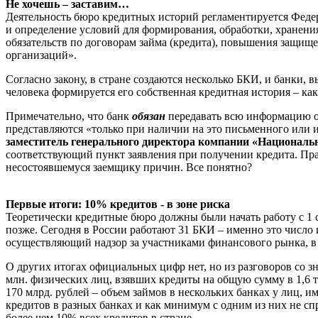
Не хочешь – заставим…
Деятельность бюро кредитных историй регламентируется Федера
и определение условий для формирования, обработки, хранен
обязательств по договорам займа (кредита), повышения защи
организаций».
Согласно закону, в стране создаются несколько БКИ, и банки, 
человека формируется его собственная кредитная история – как
Примечательно, что банк
обязан
передавать всю информацию о 
представляются «только при наличии на это письменного или и
заместитель генерального директора компании «Национальн
соответствующий пункт заявления при получении кредита. Пра
несостоявшемуся заемщику причин. Все понятно?
Первые итоги: 10% кредитов - в зоне риска
Теоретически кредитные бюро должны были начать работу с 1 с
позже. Сегодня в России работают 31 БКИ – именно это число
осуществляющий надзор за участниками финансового рынка, в
О других итогах официальных цифр нет, но из разговоров со 
млн. физических лиц, взявших кредиты на общую сумму в 1,6 т
170 млрд. рублей – объем займов в нескольких банках у лиц, и
кредитов в разных банках и как минимум с одним из них не спра
более чем 10% всех кредитов в стране…