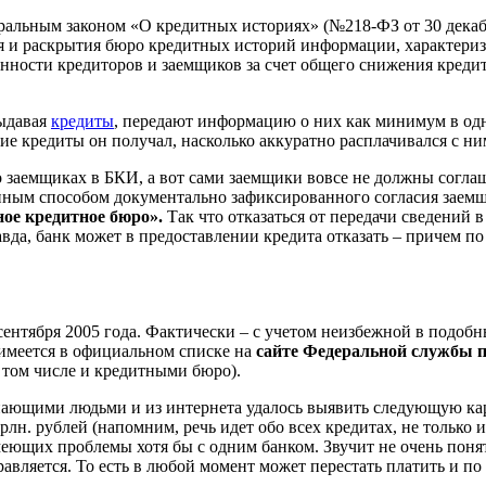
льным законом «О кредитных историях» (№218-ФЗ от 30 декабря 2
ия и раскрытия бюро кредитных историй информации, характер
щенности кредиторов и заемщиков за счет общего снижения кре
выдавая
кредиты
, передают информацию о них как минимум в одн
ие кредиты он получал, насколько аккуратно расплачивался с ними
заемщиках в БКИ, а вот сами заемщики вовсе не должны соглаша
ным способом документально зафиксированного согласия заемщика
ое кредитное бюро».
Так что отказаться от передачи сведений 
вда, банк может в предоставлении кредита отказать – причем 
ентября 2005 года. Фактически – с учетом неизбежной в подобны
 имеется в официальном списке на
сайте Федеральной службы
 том числе и кредитными бюро).
знающими людьми и из интернета удалось выявить следующую ка
рлн. рублей (напомним, речь идет обо всех кредитах, не только
меющих проблемы хотя бы с одним банком. Звучит не очень понят
вляется. То есть в любой момент может перестать платить и по д