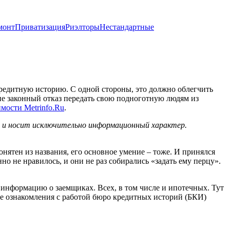
монт
Приватизация
Риэлторы
Нестандартные
редитную историю. С одной стороны, это должно облегчить
лне законный отказ передать свою подноготную людям из
мости Metrinfo.Ru
.
х и носит исключительно информационный характер.
онятен из названия, его основное умение – тоже. И принялся
но не нравилось, и они не раз собирались «задать ему перцу».
информацию о заемщиках. Всех, в том числе и ипотечных. Тут
ре ознакомления с работой бюро кредитных историй (БКИ)