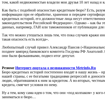
том, какой недвижимостью владели мои друзья 10 лет назад и к
Как быть с подобной опасностью кредитным бюро? Есть, разуме
информации при ее обработке, хранении и передаче сертифици
кредитных историй, его должностные лица несут ответственно
законодательством Российской Федерации». Однако – как бы это
данных, например, ГАИ или таможенников от публикации для 
Так что можно утешаться лишь тем, что пока случаев кражи ин
такая опасность есть всегда».
Любопытный случай привел Александр Паисов («Национальное 
позднее зампред банковского комитета Госдумы РФ Анатолий 
они были фальшивыми, подвел итог депутат.
Резюме
Интернет-портала о недвижимости Metrinfo.Ru
Бюро кредитных историй постепенно входят в нашу жизнь – нрав
нашей страны, с ее богатыми традициями репрессий и доносите
людях, обратившимся к ним за кредитом. А во-вторых, честны
кредита, смягчит условия по нему.
Ну а тем, кому сама идея о том, что они «под колпаком» у кого
заниматься и бюро…