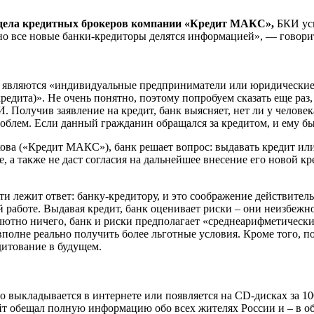
дела кредитных брокеров компании «Кредит МАКС»,
БКИ усп
но все новые банки-кредиторы делятся информацией», — говорит
 являются «индивидуальные предприниматели или юридические 
кредита)». Не очень понятно, поэтому попробуем сказать еще ра
 Получив заявление на кредит, банк выясняет, нет ли у челове
роблем. Если данный гражданин обращался за кредитом, и ему бы
а («Кредит МАКС»), банк решает вопрос: выдавать кредит или 
 а также не даст согласия на дальнейшее внесение его новой кре
и лежит ответ: банку-кредитору, и это соображение действитель
ой работе. Выдавая кредит, банк оценивает риски – они неизбеж
лютно ничего, банк и риски предполагает «среднеарифметические
, вполне реально получить более льготные условия. Кроме того,
дитование в будущем.
о выкладывается в интернете или появляется на CD-дисках за 10
йт обещал полную информацию обо всех жителях России и – в о