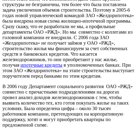
структуры не безграничны, тем более что была поставлена
задача увеличения объемов строительства. Поэтому в 2005-6
годах новой управленческой командой ЗАО «Желдорипотека»
была внедрена новая схема жилищно-ипотечной программы.
Сразу скажу, что ее разработали не мы, а профильные
департаменты ОАО «РЖД». Но мы совместно с коллегами из
головной компании ее внедрили. С 2006 года ЗАО
«Желдорипотека» не получает займов у ОАО «РЖД»,
строительство жилья мы финансируем за счет собственных
средств и банковских кредитов. Что касается
железнодорожников, то они приобретают у нас жилье,
получая
ипотечные кредиты
в уполномоченных банках. При
этом ЗАО «Желдорипотека» на этапе строительства выступает
поручителем перед банками по этим кредитам.
В 2006 году Департамент социального развития ОАО «РЖД»
совместно с причастными подразделениями на дорогах
провел анализ доходов железнодорожников с тем, чтобы
выявить количество тех, кто готов покупать жилье на таких
условиях. Была определена цифра – около 30 тысяч
работников компании, претендующих на корпоративную
поддержку, хотят и могут приобретать квартиры по
предложенной схеме.