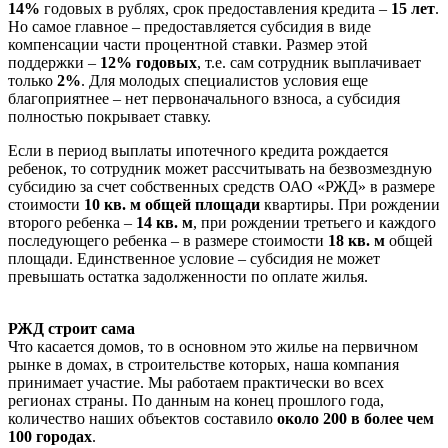
14%
годовых в рублях, срок предоставления кредита –
15 лет
.
Но самое главное – предоставляется субсидия в виде
компенсации части процентной ставки. Размер этой
поддержки –
12% годовых
, т.е. сам сотрудник выплачивает
только
2%
. Для молодых специалистов условия еще
благоприятнее – нет первоначального взноса, а субсидия
полностью покрывает ставку.
Если в период выплаты ипотечного кредита рождается
ребенок, то сотрудник может рассчитывать на безвозмездную
субсидию за счет собственных средств ОАО «РЖД» в размере
стоимости
10 кв. м общей площади
квартиры. При рождении
второго ребенка –
14 кв. м
, при рождении третьего и каждого
последующего ребенка – в размере стоимости
18 кв. м
общей
площади. Единственное условие – субсидия не может
превышать остатка задолженности по оплате жилья.
РЖД строит сама
Что касается домов, то в основном это жилье на первичном
рынке в домах, в строительстве которых, наша компания
принимает участие. Мы работаем практически во всех
регионах страны. По данным на конец прошлого года,
количество наших объектов составило
около 200 в более чем
100 городах
.