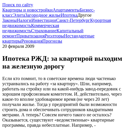
Поиск по сайту
Квартиры и новостройки
Апартаменты
Бизнес-
класс
Элита
Загородное жилье
Ипотека
Другое
Законы
Налоги
Инвестиции
Санкт-Петербург
Курортная
недвижимость
Коммерческая
недвижимость
Страхование
Капитальный
ремонт
Приватизация
Риэлторы
Нестандартные
квартиры
Реновация
Прогнозы
20 февраля 2009
Ипотека РЖД: за квартирой выходим
на железную дорогу
Если кто помнит, то в советские времена люди частенько
устраивались на работу «за квартиру». Шли, например,
работать на стройку или на какой-нибудь завод-передовик с
хорошим профсоюзным комитетом. И, действительно, через
какое-то вполне удобоваримое время (не через 20 лет)
получали жилье. Тогда у предприятий были возможности
строить дома и обеспечивать сотрудников квадратными
метрами. А теперь? Совсем ничего такого не осталось?
Оказывается, существуют «ведомственные» квартирные
программы, правда небесплатные. Например, -