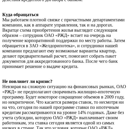
Куда обращаться
Мы работаем плотной связке с причастными департаментами
компании, как в аппарате управления, так и на дорогах.
Вкратце схема приобретения жилья выглядит следующим
образом – сотрудник ОАО «РЖД» встает на очередь на
получение корпоративной поддержки по месту работы. Затем
обращается в ЗАО «Желдорипотека», и сотрудники нашей
компании предлагают ему возможные варианты квартир,
делают предварительный расчет, помогают собрать пакет
документов для аккредитованного банка. После чего банк
принимает решение о выдаче кредита.
Не повлияет ли кризис?
Невзирая на сложную ситуацию на финансовых рынках, ОАО
«РЖД» не предполагают сворачивать жилищно-ипотечную
программу. Будет некоторое сокращение объемов в 2009 году,
но некритичное. Что касается размера ставок, то несмотря ни
на что, сегодня по нашей программе ставки по ипотечным
кредитам рассматриваются на уровне 14% годовых. Даже без
учета субсидии, которую ОАО «РЖД» выплачивает своим
работникам, эта ставка сегодня является одной из самых
низких в стране. Так что условия, которые ОАО «РЖД»