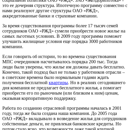
социальной политики ОАО «РЖД». ЗАО «Желдорипотека» -
это ее дочерняя структура. Ипотечную программу совместно с
нами реализуют другие структуры ОАО «РЖД»,
аккредитованные банки и страховые компании.
За время существования программы более 17 тысяч семей
сотрудников ОАО «РЖД» сумели приобрести новое жилье на
самых льготных условиях. В 2009 году программа поможет
улучшить жилищные условия еще порядка 3000 работников
компании.
Если говорить об истории, то во времена существования
МПС очередников насчитывалось порядка 200 тыс. Тогда
люди были уверены, что жилье им должны давать бесплатно.
Конечно, такой подход был не только у работников отрасли –
в советские времена было нормальным годами ждать
получения бесплатной
квартиры
. Но в реалиях сегодняшнего
дня компания не предлагает бесплатного жилья, а помогает
приобрести его по рыночным (или близким к ним) ценам,
оказывая корпоративную поддержку.
Работа по созданию отраслевой программы началась в 2001
году, тогда же была создана наша компания. До 2005 года
ОАО «РЖД» вкладывало в возведение жилья для сотрудников
собственные деньги, не привлекая банковские кредиты. Но
потом стало ясно, что возможности даже такой крупной