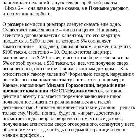
напоминает недавний запуск северокорейской ракеты
«Ынха-2» – она давно на дне океана, а в Пхеньяне уверяют,
что спутник на орбите.
О размере комиссии риэлтора следует сказать еще одно.
Существует такое явление – «игра на цене». Например,
агентство договаривается с клиентом, что его квартира
продается за $200 тысяч, из которых 5% составляет
комиссионные – продавец, таким образом, должен получить
$190 тысяч, агентство – 10. Однако потом квартира
выставляется за $220 тысяч, и агентство берет себе вовсе на
5% от этой суммы, а $30 тысяч, т.е. все, что получено сверх
оговоренного, оно считает своим законным доходом… Как
относиться к такому явлению? Формально говоря, нарушения
российского законодательства тут нет – хотя, например, в
Канаде, напоминает
Михаил Гороховский, первый вице-
президент компании «БЕСТ-Недвижимость»
, за такие
действия агенту полагается тюремное заключение плюс
пожизненное лишение права заниматься агентской
деятельностью. Согласен ли клиент на такие условия – решать
только ему. Чтобы понять, будут ли «игры», достаточно
посмотреть в договор: оговорочка о том, что все доходы,
полученные агентством сверх оговоренного, останутся у него,
обычно имеется – где-нибудь на седьмой странице и очень
мелким шрифтом…