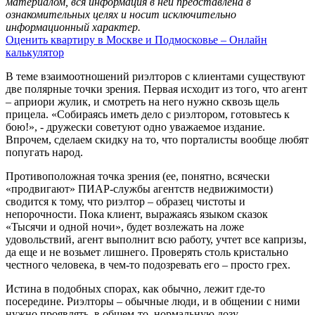
материалом, вся информация в ней представлена в
ознакомительных целях и носит исключительно
информационный характер.
Оценить квартиру в Москве и Подмосковье – Онлайн
калькулятор
В теме взаимоотношений риэлторов с клиентами существуют
две полярные точки зрения. Первая исходит из того, что агент
– априори жулик, и смотреть на него нужно сквозь щель
прицела. «Собираясь иметь дело с риэлтором, готовьтесь к
бою!», - дружески советуют одно уважаемое издание.
Впрочем, сделаем скидку на то, что порталисты вообще любят
попугать народ.
Противоположная точка зрения (ее, понятно, всячески
«продвигают» ПИАР-службы агентств недвижимости)
сводится к тому, что риэлтор – образец чистоты и
непорочности. Пока клиент, выражаясь языком сказок
«Тысячи и одной ночи», будет возлежать на ложе
удовольствий, агент выполнит всю работу, учтет все капризы,
да еще и не возьмет лишнего. Проверять столь кристально
честного человека, в чем-то подозревать его – просто грех.
Истина в подобных спорах, как обычно, лежит где-то
посередине. Риэлторы – обычные люди, и в общении с ними
нужно проявлять, в общем-то, нормальную дозу