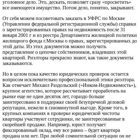
уголовное дело. Это, дескать, позволяет сразу «просветить»
все имеющееся имущество. Потом дело, понятно, закрывают.
От себя можем посоветовать заказать в УФРС по Москве
(Управлении федеральной регистрационной службы) справки
о зарегистрированных правах на недвижимость после 31
января 2001 г и из реестра Департамента жилищной политики
жилищного фонда г.Москвы о правах, зарегистрированных до
этой даты. Из этих документов можно получить
представление о цепочке собственников, владевших этой
квартирой. Риэлторы прекрасно знают, как такие документы
заказываются.
Но в целом пока качество юридических проверок остается
вопросом исключительно профессиональной этики риэлтора.
Как отмечает Михаил Раздольский («Инком-Недвижимость»),
крупное агентство, которое рассчитывает проработать на
рынке еще не один десяток лет, гораздо больше
заинтересовано в поддержке своей безупречной деловой
репутации, нежели в сиюминутной выгоде. Кроме того, в
крупных компаниях в проверке юридической чистоты
квартиры участвуют сотрудники, не заинтересованные в
скорейшей продаже. Например, юрист получает
фиксированный оклад, ему все равно – будет квартира
продана или нет. При любой сомнительной ситуации он не