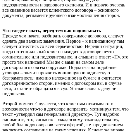
подозрительности и здорового скепсиса. И в первую очередь
все сказанное касается клиентского договора – основного
документа, регламентирующего взаимоотношения сторон.
Что следует знать, перед тем как подписывать
Прежде чем начать разбирать содержимое договора, следует
сделать два важных замечания. Первое – к написанному там
следует отнестись со всей серьезностью. Нередки ситуации,
когда потенциальный клиент находит в договоре нечто
сомнительное или подозрительное, и слышит в ответ: «Ну, это
просто так написали! Мы же с вами на самом деле
договорились совсем о другом». Поддаться на подобные
уговоры – значит проявить вопиющую юридическую
безграмотность: именно изложенное на бумаге и считается
договоренностью сторон, именно с договором вы, в случае
чего, и станете обращаться в суд. Устные слова к делу не
подошьешь.
Второй момент. Случается, что клиентам отказывают в
возможности что-то в договоре исправить, мотивируя тем, что
текст «утвердил сам генеральный директор». Тут надобно
напомнить, что, согласно гражданскому законодательству,
любой бланк договора является офертой, т.е. предложением
заключить соглашение на таких условиях. Клиент же вправе