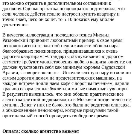
это можно отразить в дополнительном соглашении к
договору. Однако практика неоднократно подтвердила, что
если человек действительно настроен купить квартиру и
точно знает, чего он хочет, то 5-10 показов ему вполне
достаточно».
В качестве иллюстрации последнего тезиса Михаил
Раздольский приводит любопытный пример: в свое время
несколько агентств элитной недвижимости обошла пара
благообразных пенсионеров, приценивавшихся к очень
дорогим квартирам. «Стандарты обслуживания в дорогом
сегменте требуют удовлетворения любого каприза клиента: он
должен чувствовать себя как минимум королем Саудовской
Аравии, - говорит эксперт. – Интеллигентную пару возили по
самым дорогим домам на представительских машинах, на
каждой встрече поили чаем-кофе с дорогим печеньем, дарили
красиво оформленные буклеты и милые памятные сувениры.
В результате выяснилось, что они обошли практически все
агентства элитной недвижимости в Москве и нигде ничего не
купили. Денег у них не было, это были не родители олигарха,
а обыкновенные пенсионеры, которые придумали такой
оригинальный способ проводить свободное время».
Оплата: сколько агентство возьмет