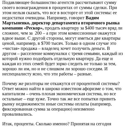
Подавляющее большинство агентств рассчитывают сумму
своего вознаграждения в процентах от суммы сделки. При
этом нельзя сказать, что все в восторге от этой системы: ее
недостатки очевидны. Например, говорит
Вадим
Мартыненко, директор департамента вторичного рынка
компании «Рескор»,
продать квартиру за $400 тысяч вряд ли
сложнее, чем за 200 – а при этом комиссионные окажутся
вдвое выше. С другой стороны, могут иметься две квартиры
ценой, например, в $700 тысяч. Только в одном случае это
«чистая» продажа – владелец хочет получить деньги. В
другом – расселение коммуналки с тремя семьями, каждый из
которой нужно подобрать отдельную квартиру. Да еще и
каждая из этих семей будет зорко следить не только за тем,
хорошо ли им, но и не слишком ли хорошо соседям. И
неспециалисту ясно, что эти работы – разные.
Почему же риэлторы не откажутся от процентной системы?
Ответ можно найти в широко известном афоризме о том, что
капитализм – очень плохая экономическая система, но все
остальные – еще хуже. Точно так же все попытки привить
рынку недвижимости иные системы оплаты (например,
фиксированная сумма за операцию) неизменно
проваливались.
Итак, проценты. Сколько именно? Принятая на сегодня