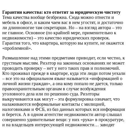
Гарантии качества: кто ответит за юридическую чистоту
Тема качества вообще безбрежна. Сюда можно отнести и
мебель в офисе, и каким чаем вас в нем угостят, и достаточно
ли длинноногие там секретарши. Но – на взгляд автора – это
не главное. Основное (по крайней мере, применительно к
недвижимости) – это качество юридических проверок.
Гарантия того, что квартира, которую вы купите, не окажется
«проблемной».
Размышление над этими предметами приводит, если честно, к
грустным мыслям. Риэлтор на законных основаниях не может
проводить проверку – нет у него таких прав и полномочий.
Кто проживал прежде в квартире, куда эти люди потом уехали
– все это на официальном языке называется «информацией о
личной жизни граждан», а она кому попало не дается, только
правоохранительным органам в случае возбуждения
уголовного дела или по решению суда. Риэлторы
выкручиваются как могут – эта формулировка означает, что
налаживаются неформальные контакты с милицией,
налоговиками и ФСБ, из баз данных которых вся информация
и берется. А в одном агентстве недвижимости автор слышал
совершенно удивительные вещи: у них «рука» в прокуратуре,
и на владельцев интересующей недвижимости… заводят