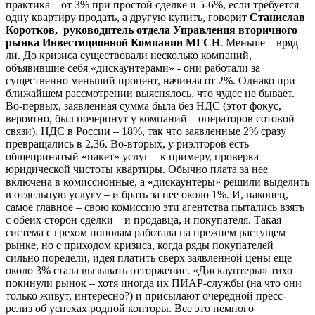
практика – от 3% при простой сделке и 5-6%, если требуется
одну квартиру продать, а другую купить, говорит
Станислав
Коротков, руководитель отдела Управления вторичного
рынка Инвестиционной Компании МГСН
. Меньше – вряд
ли. До кризиса существовали несколько компаний,
объявившие себя «дискаунтерами» - они работали за
существенно меньший процент, начиная от 2%. Однако при
ближайшем рассмотрении выяснялось, что чудес не бывает.
Во-первых, заявленная сумма была без НДС (этот фокус,
вероятно, был почерпнут у компаний – операторов сотовой
связи). НДС в России – 18%, так что заявленные 2% сразу
превращались в 2,36. Во-вторых, у риэлторов есть
общепринятый «пакет» услуг – к примеру, проверка
юридической чистоты квартиры. Обычно плата за нее
включена в комиссионные, а «дискаунтеры» решили выделить
в отдельную услугу – и брать за нее около 1%. И, наконец,
самое главное – свою комиссию эти агентства пытались взять
с обеих сторон сделки – и продавца, и покупателя. Такая
система с грехом пополам работала на прежнем растущем
рынке, но с приходом кризиса, когда ряды покупателей
сильно поредели, идея платить сверх заявленной цены еще
около 3% стала вызывать отторжение. «Дискаунтеры» тихо
покинули рынок – хотя иногда их ПИАР-службы (на что они
только живут, интересно?) и присылают очередной пресс-
релиз об успехах родной конторы. Все это немного