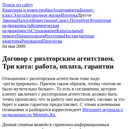
Поиск по сайту
Квартиры и новостройки
Апартаменты
Бизнес-
класс
Элита
Загородное жилье
Ипотека
Другое
Законы
Налоги
Инвестиции
Санкт-Петербург
Курортная
недвижимость
Коммерческая
недвижимость
Страхование
Капитальный
ремонт
Приватизация
Риэлторы
Нестандартные
квартиры
Реновация
Прогнозы
04 мая 2009
Договор с риэлторским агентством.
Три кита: работа, оплата, гарантии
Отношения с риэлторским агентством тоже надо
«регистрировать». Причем таким образом, чтобы «потом не
было мучительно больно». То есть в соглашении, которое
клиент заключает с риэлторским агентством должно быть
точно прописано: что за работу оно выполняет, сколько за это
берет и какие гарантии предоставляет. С этими ключевыми
позициями и разбирался корреспондент
Интернет-журнала о
недвижимости Metrinfo.Ru
.
Данная статья является справочно-информационным