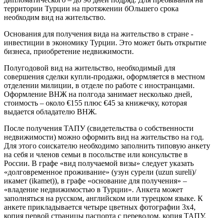
территории Турции на протяжении бОльшего срока
необходим вид на жительство.
Основания для получения вида на жительство в стране -
инвестиции в экономику Турции. Это может быть открытие
бизнеса, приобретение недвижимости.
Полугодовой вид на жительство, необходимый для
совершения сделки купли-продажи, оформляется в местном
отделении милиции, в отделе по работе с иностранцами.
Оформление ВНЖ на полгода занимает несколько дней,
стоимость – около €155 плюс €45 за книжечку, которая
выдается обладателю ВНЖ.
После получения ТАПУ (свидетельства о собственности
недвижимости) можно оформить вид на жительство на год.
Для этого соискателю необходимо заполнить типовую анкету
на себя и членов семьи в посольстве или консульстве в
России. В графе «вид получаемой визы» следует указать
«долговременное проживание» (узун сурели (uzun sureli)/
икамет (ikamet)), в графе «основание для получения» –
«владение недвижимостью в Турции». Анкета может
заполняться на русском, английском или турецком языке. К
анкете прикладывается четыре цветных фотографии 3х4,
копия первой страницы паспорта с переводом, копия ТАПУ.