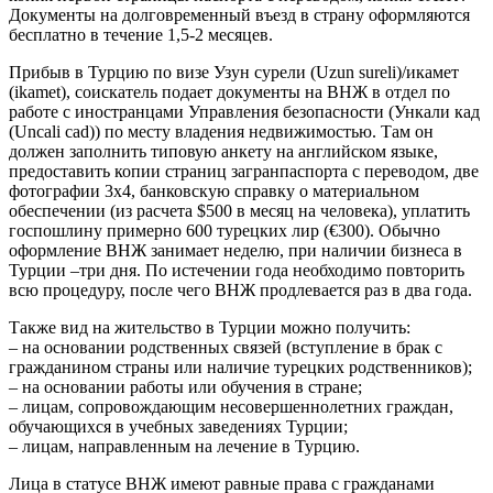
Документы на долговременный въезд в страну оформляются
бесплатно в течение 1,5-2 месяцев.
Прибыв в Турцию по визе Узун сурели (Uzun sureli)/икамет
(ikamet), соискатель подает документы на ВНЖ в отдел по
работе с иностранцами Управления безопасности (Ункали кад
(Uncali cad)) по месту владения недвижимостью. Там он
должен заполнить типовую анкету на английском языке,
предоставить копии страниц загранпаспорта с переводом, две
фотографии 3х4, банковскую справку о материальном
обеспечении (из расчета $500 в месяц на человека), уплатить
госпошлину примерно 600 турецких лир (€300). Обычно
оформление ВНЖ занимает неделю, при наличии бизнеса в
Турции –три дня. По истечении года необходимо повторить
всю процедуру, после чего ВНЖ продлевается раз в два года.
Также вид на жительство в Турции можно получить:
– на основании родственных связей (вступление в брак с
гражданином страны или наличие турецких родственников);
– на основании работы или обучения в стране;
– лицам, сопровождающим несовершеннолетних граждан,
обучающихся в учебных заведениях Турции;
– лицам, направленным на лечение в Турцию.
Лица в статусе ВНЖ имеют равные права с гражданами