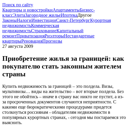
Поиск по сайту
Квартиры и новостройки
Апартаменты
Бизнес-
класс
Элита
Загородное жилье
Ипотека
Другое
Законы
Налоги
Инвестиции
Санкт-Петербург
Курортная
недвижимость
Коммерческая
недвижимость
Страхование
Капитальный
ремонт
Приватизация
Риэлторы
Нестандартные
квартиры
Реновация
Прогнозы
27 августа 2009
Приобретение жилья за границей: как
покупателю стать законным жителем
страны
Купить недвижимость за границей – это полдела. Визы,
мультивизы… виды на жительство – вот вторые полдела. Без
этого не обойтись – иначе в страну вас никто не пустит, а из-
за просроченных документов случаются неприятности. С
какими еще бюрократическими процедурами придется
столкнуться россиянам - обладателям недвижимости в
популярных курортных странах, - сегодня мы постараемся это
выяснить.