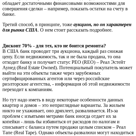
обладает достаточными финансовыми возможностями для
совершения сделки – например, показать остатки на счету в
банке.
Третий способ, в принципе, тоже
аукцион, но он характерен
для рынка США
. О нем стоит рассказать подробнее.
Дисконт 70% - для тех, кто не боится ремонта?
В США банк проводит три аукциона, каждый раз снижая
цену. Если недвижимость, так и не была продана, то она
отходит банку и получает статус РЕО (REO) – Реал Эстейт
Аунед (Real Estate Owned). Потенциальный покупатель может
выйти на эти объекты также через зарубежных
сертифицированных агентов или через российские
риэлторские агентства, - информация об этой недвижимости
переходит к компаниям.
Но тут надо иметь в виду некоторые особенности данных
квартир и домов – это неприглядные варианты. За жильем
никто не ухаживает, оно дряхлеет, разваливается. Из-за
проблем с изъятыми метрами банк иногда отдает их за
копейки - лишь бы избавиться от расходов по налогам и
списывает с баланса путем продажи целым списком – Реал
Тапе (Real Tape). Однако объекты-развалюхи могут находиться