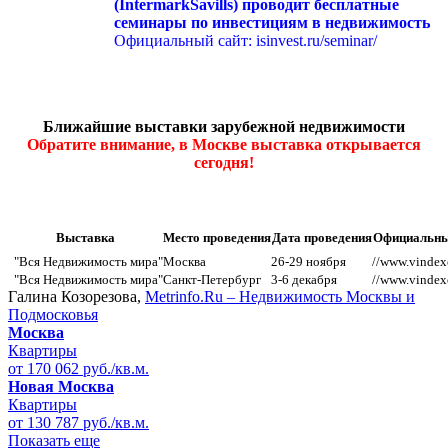
(IntermarkSavills) проводит бесплатные
семинары по инвестициям в недвижимость
Официальный сайт: isinvest.ru/seminar/
Ближайшие выставки зарубежной недвижимости
Обратите внимание, в Москве выставка открывается
сегодня!
Выставка
Место проведения
Дата проведения
Официальны
"Вся Недвижимость мира"
Москва
26-29 ноября
//www.vindex
"Вся Недвижимость мира"
Санкт-Петербург
3-6 декабря
//www.vindex
Галина Козорезова,
Metrinfo.Ru – Недвижимость Москвы и
Подмосковья
Москва
Квартиры
от 170 062 руб./кв.м.
Новая Москва
Квартиры
от 130 787 руб./кв.м.
Показать еще