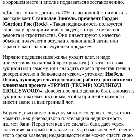
в хорошем месте и вполне поддаваться восстановлению.
«Дисконт может достигать 70% от рыночной стоимости, -
рассказывает
Станислав Зингель,
президент
Гордон
(Gordon)
Рок (Rock)
. - Такая недвижимость пользуется
спросом у предприимчивых людей, которые не боятся
ремонта и строительства. Они инвестируют в качество
объекта, получают в результате ликвидный актив или
зарабатывают на последующей продаже».
Изрядно подешевевшее жилье уходит влет, и надо
присутствовать на такой «распродаже» (кстати, это тоже
аукцион) или самому, или снабдить своего представителя и
доверенностью и банковским чеком, - уточняет
Изабель
Левин, руководитель отделения по работе с российскими
клиентами проекта «
ТРУМП (TRUMP)
ХОЛЛИВУД
(HOLLYWOOD)
».
Доверенное лицо должно быть к моменту
аукциона платежеспособным, чтобы при необходимости
внести аванс за выигранный лот.
Впрочем, выгодную покупку можно совершить еще до того
момента, как у нерадивого плательщика недвижимость
изымет банк. Перед тем как это сделать, банк дает «срок
спасения», который составляет от 3 до 6 месяцев. «В течение
этого срока владелец недвижимости еще может спасти свою