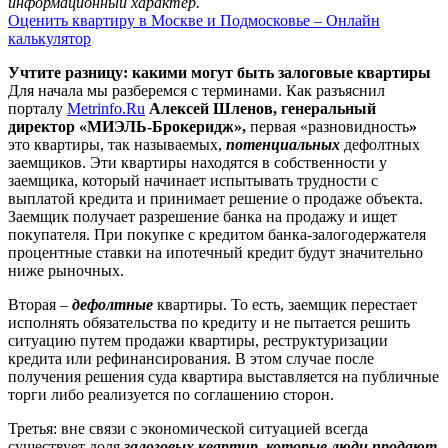
информационный характер.
Оценить квартиру в Москве и Подмосковье – Онлайн
калькулятор
Учтите разницу: какими могут быть залоговые квартиры
Для начала мы разберемся с терминами. Как разъяснил
порталу
Metrinfo.Ru
Алексей Шленов, генеральный
директор «МИЭЛЬ-Брокеридж»,
первая «разновидность
»
это квартиры, так называемых,
потенциальных
дефолтных
заемщиков. Эти квартиры находятся в собственности у
заемщика, который начинает испытывать трудности с
выплатой кредита и принимает решение о продаже объекта.
Заемщик получает разрешение банка на продажу и ищет
покупателя. При покупке с кредитом банка-залогодержателя
процентные ставки на ипотечный кредит будут значительно
ниже рыночных.
Вторая –
дефолтные
квартиры. То есть, заемщик перестает
исполнять обязательства по кредиту и не пытается решить
ситуацию путем продажи квартиры, реструктуризации
кредита или рефинансирования. В этом случае после
получения решения суда квартира выставляется на публичные
торги либо реализуется по соглашению сторон.
Третья: вне связи с экономической ситуацией всегда
существует доля
залоговых квартир, которые люди продают