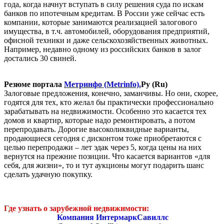
года, когда начнут вступать в силу решения суда по искам
банков по ипотечным кредитам. В России уже сейчас есть
компании, которые занимаются реализацией залогового
имущества, в т.ч. автомобилей, оборудования предприятий,
офисной техники и даже сельскохозяйственных животных.
Например, недавно одному из российских банков в залог
достались 30 свиней.
Резюме портала
Метринфо (Metrinfo)
.
Ру (Ru)
Залоговые предложения, конечно, заманчивы. Но они, скорее,
годятся для тех, кто желал бы практически профессионально
зарабатывать на недвижимости. Особенно это касается тех
домов и квартир, которые надо ремонтировать, а потом
перепродавать. Дорогие высоколиквидные варианты,
продающиеся сегодня с дисконтом тоже приобретаются с
целью перепродажи – лет эдак через 5, когда цены на них
вернутся на прежние позиции. Что касается вариантов «для
себя, для жизни», то и тут аукционы могут подарить шанс
сделать удачную покупку.
Где узнать о зарубежной недвижимости:
Компания ИнтермаркСавиллс