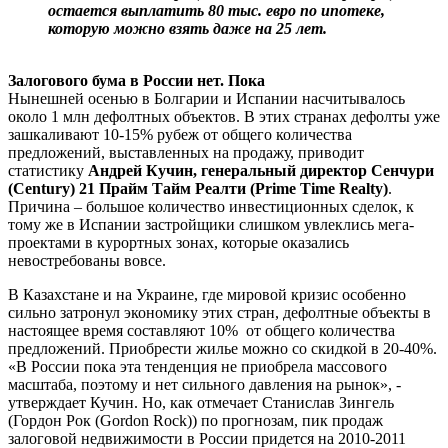
остается выплатить 80 тыс. евро по ипотеке,
которую можно взять даже на 25 лет.
Залогового бума в России нет. Пока
Нынешней осенью в Болгарии и Испании насчитывалось
около 1 млн дефолтных объектов. В этих странах дефолты уже
зашкаливают 10-15% рубеж от общего количества
предложений, выставленных на продажу, приводит
статистику
Андрей Кучин, генеральный директор Сенчури
(Century) 21 Прайм Тайм Реалти (Prime Time Realty)
.
Причина – большое количество инвестиционных сделок, к
тому же в Испании застройщики слишком увлеклись мега-
проектами в курортных зонах, которые оказались
невостребованы вовсе.
В Казахстане и на Украине, где мировой кризис особенно
сильно затронул экономику этих стран, дефолтные объекты в
настоящее время составляют 10% от общего количества
предложений. Приобрести жилье можно со скидкой в 20-40%.
«В России пока эта тенденция не приобрела массового
масштаба, поэтому и нет сильного давления на рынок», -
утверждает Кучин. Но, как отмечает Станислав Зингель
(Гордон Рок (Gordon Rock)) по прогнозам, пик продаж
залоговой недвижимости в России придется на 2010-2011