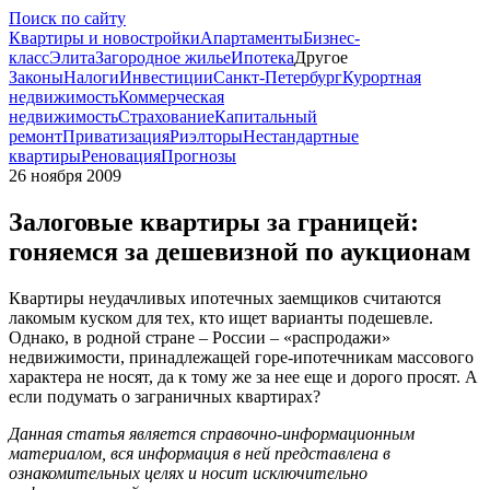
Поиск по сайту
Квартиры и новостройки
Апартаменты
Бизнес-
класс
Элита
Загородное жилье
Ипотека
Другое
Законы
Налоги
Инвестиции
Санкт-Петербург
Курортная
недвижимость
Коммерческая
недвижимость
Страхование
Капитальный
ремонт
Приватизация
Риэлторы
Нестандартные
квартиры
Реновация
Прогнозы
26 ноября 2009
Залоговые квартиры за границей:
гоняемся за дешевизной по аукционам
Квартиры неудачливых ипотечных заемщиков считаются
лакомым куском для тех, кто ищет варианты подешевле.
Однако, в родной стране – России – «распродажи»
недвижимости, принадлежащей горе-ипотечникам массового
характера не носят, да к тому же за нее еще и дорого просят. А
если подумать о заграничных квартирах?
Данная статья является справочно-информационным
материалом, вся информация в ней представлена в
ознакомительных целях и носит исключительно