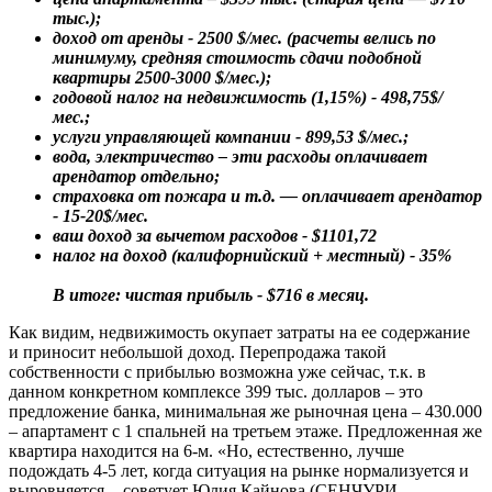
тыс.);
доход от аренды - 2500 $/мес. (расчеты велись по
минимуму, средняя стоимость сдачи подобной
квартиры 2500-3000 $/мес.);
годовой налог на недвижимость (1,15%) - 498,75$/
мес.;
услуги управляющей компании - 899,53 $/мес.;
вода, электричество – эти расходы оплачивает
арендатор отдельно;
страховка от пожара и т.д. — оплачивает арендатор
- 15-20$/мес.
ваш доход за вычетом расходов - $1101,72
налог на доход (калифорнийский + местный) - 35%
В итоге: чистая прибыль - $716 в месяц.
Как видим, недвижимость окупает затраты на ее содержание
и приносит небольшой доход. Перепродажа такой
собственности с прибылью возможна уже сейчас, т.к. в
данном конкретном комплексе 399 тыс. долларов – это
предложение банка, минимальная же рыночная цена – 430.000
– апартамент с 1 спальней на третьем этаже. Предложенная же
квартира находится на 6-м. «Но, естественно, лучше
подождать 4-5 лет, когда ситуация на рынке нормализуется и
выровняется, - советует Юлия Кайнова (СЕНЧУРИ