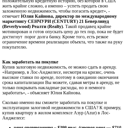
положительную кредитную историю, без которой в США
жить крайне сложно, а именно – успеть продать свою
заложенную недвижимость, чтобы погасить кредит», -
отмечает
Юлия Кайнова
, директор по международному
маркетингу
СЕНЧУРИ (CENTURY)
21
Беверливуд
(Beverlywood)
Реалти (Realty)
. Такой продавец крайне
мотивирован и готов опускать цену до тех пор, пока не будет
достигнут порог долга банку. Кроме того, есть резкое
ограничение времени реализации объекта, что также на руку
покупателю.
Как заработать на покупке
Купив залоговую недвижимость, ее можно сдать в аренду.
«Например, в Лос-Анджелесе, несмотря на кризис, очень
высокие ставки по аренде, поэтому в ожидании окончания
срока капитализации Вы можете, сдавая метры в аренду, не
только покрывать накладные расходы, но и немного
заработать», - объясняет Юлия Кайнова.
Сколько именно вы сможете заработать на покупке и
эксплуатации залоговой недвижимости в США? К примеру,
купив квартиру в жилом комплексе Азур (Azur) в Лос-
Анджелесе:
цена апартамента – $399 тыс. (старая цена — $710