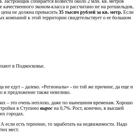
о
. Застройщик собирается возвести около 2 млн. кв. метров
ье качественного эконом-класса и рассчитано не на ротшильдов,
о цена не должна превысить
35 тысяч рублей за кв. метр.
Если
ых компаний к этой территории свидетельствует о ее большом
упают в Подмосковье.
а не едут – далеко. «Регионалы» - по той же причине, да еще и
то и предложение также невелико.
домах – это очень неплохо, даже по нынешним временам. Хорошо
остройки в Ступино
вырос
на 0,7%. Рост, конечно, в высшей
их городах.
А если есть терпение, то заработать на недвижимости. Надо
тих мест.