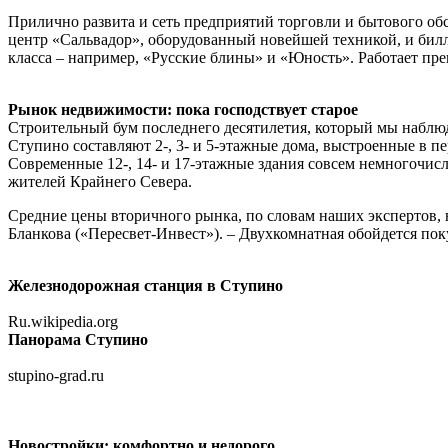
Прилично развита и сеть предприятий торговли и бытового обсл
центр «Сальвадор», оборудованный новейшей техникой, и билл
класса – например, «Русские блины» и «Юность». Работает пр
Рынок недвижимости: пока господствует старое
Строительный бум последнего десятилетия, который мы наблю
Ступино составляют 2-, 3- и 5-этажные дома, выстроенные в п
Современные 12-, 14- и 17-этажные здания совсем немногочисле
жителей Крайнего Севера.
Средние цены вторичного рынка, по словам наших экспертов, 
Бланкова («Пересвет-Инвест»). – Двухкомнатная обойдется по
Железнодорожная станция в Ступино
Ru.wikipedia.org
Панорама Ступино
stupino-grad.ru
Новостройки: комфортно и недорого