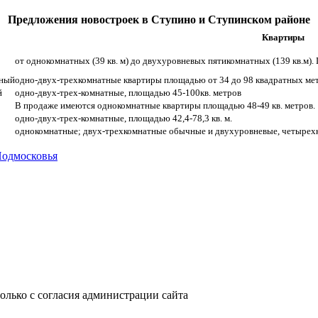
Предложения новостроек в Ступино и Ступинском районе
Квартиры
от однокомнатных (39 кв. м) до двухуровневых пятикомнатных (139 кв.м).
жный
одно-двух-трехкомнатные квартиры площадью от 34 до 98 квадратных мет
й
одно-двух-трех-комнатные, площадью 45-100кв. метров
В продаже имеются однокомнатные квартиры площадью 48-49 кв. метров.
одно-двух-трех-комнатные, площадью 42,4-78,3 кв. м.
однокомнатные; двух-трехкомнатные обычные и двухуровневые, четырехко
Подмосковья
только с согласия администрации сайта