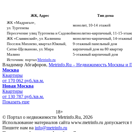
ЖК, Адрес
Тип дома
ЖК «Мадригал»,
монолит, 10-14 этажей
ул. Тургенева
Пересечение улиц Тургенева и Садовой
монолитно-кирпичный, 11-15-эта
ЖК «Славянский», ул. Калинина
монолитно-кирпичный, 14-этажны
Поселок Михнево, квартал Южный,
9-этажный панельный дом
Ситне-Щелканово, ул. Мира
кирпичный дом на 80 квартир
Малино
5-этажный кирпичный дом
Источник: портал
Metrinfo.ru
Владимир Абгафоров,
Metrinfo.Ru – Недвижимость Москвы и 
Москва
Квартиры
от 170 062 руб./кв.м.
Новая Москва
Квартиры
от 130 787 руб./кв.м.
Показать еще
18+
© Портал о недвижимости Metrinfo.Ru, 2026
Использование материалов сайта www.metrinfo.ru допускается 
Пишите нам на
info@metrinfo.ru