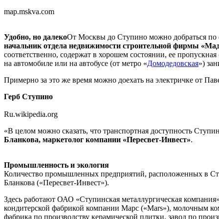
map.mskva.com
Удобно, но далеко
От Москвы до Ступино можно добраться по ф
начальник отдела недвижимости строительной фирмы «Ма
соответственно, содержат в хорошем состоянии, ее пропускная
на автомобиле или на автобусе (от метро «
Домодедовская
») за
Примерно за это же время можно доехать на электричке от Павел
Герб Ступино
Ru.wikipedia.org
«В целом можно сказать, что транспортная доступность Ступин
Бланкова, маркетолог компании «Пересвет-Инвест»
.
Промышленность и экология
Количество промышленных предприятий, расположенных в Ступи
Бланкова («Пересвет-Инвест»).
Здесь работают ОАО «Ступинская металлургическая компания
кондитерской фабрикой компании Марс («Mars»), молочным ко
фабрика по производству керамической плитки, завод по прои