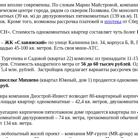
о они вполне современны. По словам Марии Майстровой, компан
рическом центре города, рядом со сквером Полякова. Он монолит
атных (39 кв. м) до двухуровневых пятикомнатных (139 кв.м). П
док. Кроме того, возможны рассрочка платежей и
ипотека
от Сбер
ГСН». Стоимость однокомнатных квартир составляет чуть более
 –
ЖК «Славянский»
по улице Калинина (вл. 34, корпуса Б, В,
адью 45-100 кв. метров. Есть своя мини-АТС.
Тургенева и Садовой (квартал 22) комплекс из тринадцати 11-1
ров. Стоимость квадратного метра от
56 до 60 тысяч рублей
. О
за 5,4 млн. рублей. Застройщик предлагает варианты рассрочек (в
 поселке Михнево
(квартал Южный, дом 1) продаются однокомн
 руб.
Мира компания Диострой-Инвест возводит 80-квартирный кирпи
Площади квартир: однокомнатные – 42,4 кв. метров, двухкомнатные
плуатацию кирпичном пятиэтажном доме продаются квартиры по
комнатной двухуровневой – 74 кв. метра, трехкомнатной обычной 
 134 кв. метра.
 любопытный жилой проект – компания МР-групп (MR-group) заяв