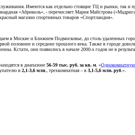
уживания. Имеются как отдельно стоящие ТЦ и рынки, так и предп
иардная «Абриколь», - перечисляет Мария Майстрова («Мадрига
екрасный магазин спортивных товаров «Спортландия».
даем в Москве и Ближнем Подмосковье, до столь удаленных гор
ервой половине и середине прошлого века. Также в городе довол
нны. Кстати, они появились в начале 2000-х годов не в результ
находятся в диапазоне
56-59 тыс. руб. за кв. м
. «
Однокомнатную
купателю в
2,1-3,6 млн
., трехкомнатная – в
3,1-5,6 млн. руб
.».