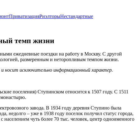
монт
Приватизация
Риэлторы
Нестандартные
нный темп жизни
жными ежедневные поездки на работу в Москву. С другой
экологией, размеренным и неторопливым темпом жизни.
х и носит исключительно информационный характер.
ские поселения) Ступинском относится к 1507 году. С 1511
у монастырю.
лектровозного завода. В 1934 году деревня Ступино была
а, недолго – уже в 1938 году поселок получил статус города,
 с населением чуть более 70 тыс. человек, центр одноименного