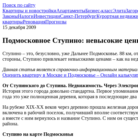
Поиск по сайту
Квартиры и новостройки
Апартаменты
Бизнес-класс
Элита
Загор
Законы
Налоги
Инвестиции
Санкт-Петербург
Курортная недвиж
квартиры
Реновация
Прогнозы
15 декабря 2009
Подмосковное Ступино: невысокие цены
Ступино – это, безусловно, уже Дальнее Подмосковье. 88 км, 
стороны, Ступино привлекает невысокими ценами – как на нед
Данная статья является справочно-информационным материало
Оценить квартиру в Москве и Подмосковье – Онлайн калькуля
От Ступинского до Ступина. Недвижимость. Через Электро
История этого города довольно стандартна. Первое упоминание
года это уже полноценная деревня, которая в последующие д
На рубеже XIX-XX веков через деревню прошла железная дорога
включена в рабочий поселок, получивший вполне соответствующ
а вместе с ним вернулось и название Ступино. С ним он сущес
района.
Ступино на карте Подмосковья