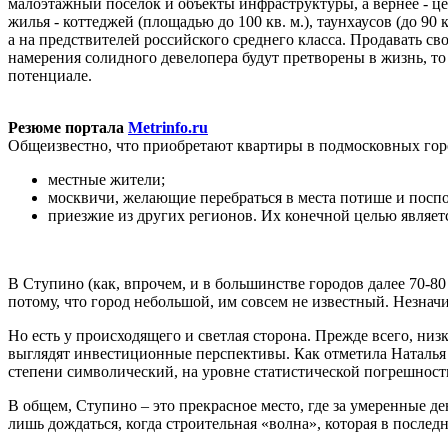
малоэтажный поселок и объекты инфраструктуры, а вернее - ц
жилья - коттеджей (площадью до 100 кв. м.), таунхаусов (до 90
а на предствителей российского среднего класса. Продавать с
намерения солидного девелопера будут претворены в жизнь, т
потенциале.
Резюме портала
Metrinfo.ru
Общеизвестно, что приобретают квартиры в подмосковных горо
местные жители;
москвичи, желающие перебраться в места потише и посп
приезжие из других регионов. Их конечной целью являет
В Ступино (как, впрочем, и в большинстве городов далее 70-80 
потому, что город небольшой, им совсем не известный. Незначи
Но есть у происходящего и светлая сторона. Прежде всего, ни
выглядят инвестиционные перспективы. Как отметила Наталья 
степени символический, на уровне статистической погрешности
В общем, Ступино – это прекрасное место, где за умеренные д
лишь дождаться, когда строительная «волна», которая в послед