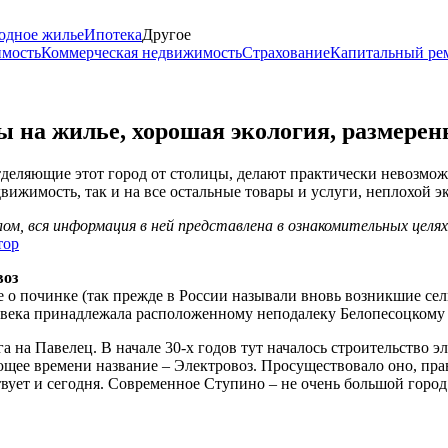
одное жилье
Ипотека
Другое
имость
Коммерческая недвижимость
Страхование
Капитальный ре
 на жилье, хорошая экология, размере
отделяющие этот город от столицы, делают практически невозмо
вижимость, так и на все остальные товары и услуги, неплохой 
м, вся информация в ней представлена в ознакомительных целя
тор
воз
 о починке (так прежде в России называли вновь возникшие сель
ва века принадлежала расположенному неподалеку Белопесоцком
 на Павелец. В начале 30-х годов тут началось строительство э
ее времени название – Электровоз. Просуществовало оно, правд
твует и сегодня. Современное Ступино – не очень большой город