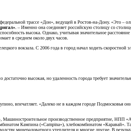
едеральной трассе «Дон», ведущей в Ростов-на-Дону. «Это – о
дригал»
. – Именно она соединяет российскую столицу со столи
 способность высока. Однако, учитывая значительное расстояние
нимает в среднем около двух часов.
ецкого вокзала. С 2006 года в город начал ходить скоростной эле
о достаточно высокая, но удаленность города требует значитель
но, впечатляет. «Далеко не в каждом городе Подмосковья они 
», Машиностроительное производственное предприятие, НПП «
мбинатом Кампина («Campina»), хлебокомбинатом «Каравай». Так
зводству минераловатного утеплителя и многие другие. В резул