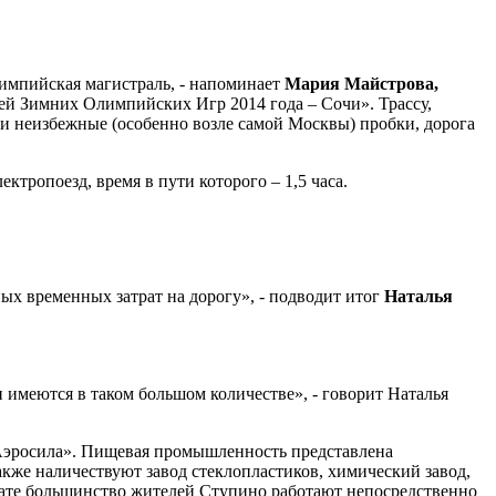
лимпийская магистраль, - напоминает
Мария Майстрова,
цей Зимних Олимпийских Игр 2014 года – Сочи». Трассу,
 и неизбежные (особенно возле самой Москвы) пробки, дорога
ктропоезд, время в пути которого – 1,5 часа.
ных временных затрат на дорогу», - подводит итог
Наталья
имеются в таком большом количестве», - говорит Наталья
Аэросила». Пищевая промышленность представлена
же наличествуют завод стеклопластиков, химический завод,
ьтате большинство жителей Ступино работают непосредственно