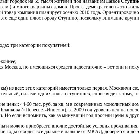
елый городок на 55 тысяч жителей под названием
Новое Ступин
 кв. м.) и многоквартиных домов. Проект демократичен - это жил
вой товар компания планирует осенью 2010 года. Ориентировочн
о это еще один плюс городу Ступино, поскольку внимание крупн
дах три категории покупателей:
окойнее;
ся Москва, но имеющихся средств недостаточно – вот они и пок
км) из всех этих категорий имеется только первая. Москвичи сюд
тельный, силами одних только ступинцев, спрос ведет к тому, ч
зкие цены: 44-60 тыс. руб. за кв. м в современных монолитных 
Бланкова («Пересвет-Инвест»), за 2009 год уровень цен на нов
. Но если вспомнить, как за минувший год просели цены в друг
еньги можно приобрести вполне достойные условия проживания. 
ние годы отходит все дальше и дальше от МКАД, доберется и до э