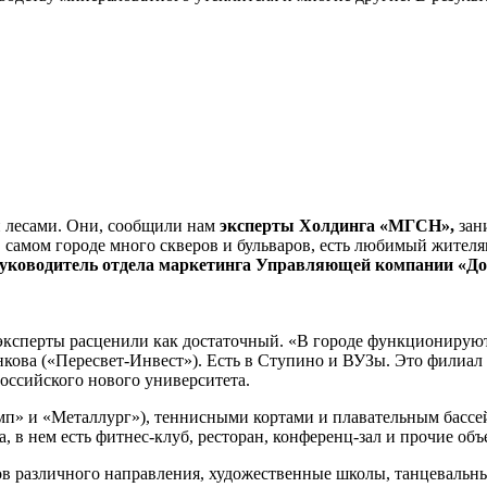
н лесами. Они, сообщили нам
эксперты Холдинга «МГСН»,
зан
 В самом городе много скверов и бульваров, есть любимый жител
 руководитель отдела маркетинга Управляющей компании «Д
ксперты расценили как достаточный. «В городе функционируют
нкова («Пересвет-Инвест»). Есть в Ступино и ВУЗы. Это филиа
оссийского нового университета.
п» и «Металлург»), теннисными кортами и плавательным бассе
, в нем есть фитнес-клуб, ресторан, конференц-зал и прочие объ
в различного направления, художественные школы, танцевальные