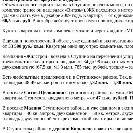
Объектов нового строительства в Ступино не очень много, н
комплекс (ранее он назывался «Витязь»). ЖК находится в исто
должны сдать уже в декабре 2009 года. Квартиры – от однокомн
60,5 тыс. руб
. В декабре действует программа новогодних ски
Купить квартиры в этом комплексе можно и через холдинг «М
Еще один новостроечный объект, уже сданный в эксплуатацию
от 53 500 руб./ кв.м.
Квартиры одно-двух-трех-комнатные, площ
Компания «Жилстрой» возвела в Ступино на пересечении улиц 
трехкомнатные квартиры площадью от 34 до 98 квадратных мет
двухкомнатную (67,5 кв. м.) 3 млн. 785 тыс. рублей, трешку – 
Есть любопытные предложения и в Ступинском районе. Так,
в
площадью 48-49 кв. метров и стоимостью
1,82 млн. – 1,88 млн.
В поселке
Ситне-Щелканово
Ступинского района, на улице 
квартиры. Стоимость квадратного метра – от
47 тыс. рублей
. 
В поселке
Малино
Ступинского района, в уже сданном в экс
квартиры – 40 кв. метров, двухкомнатной – 58 кв. метров, двух
площадь двухуровневой четырехкомнатной квартиры составляет
В Ступинском районе у
деревни Колычево
появится еще один