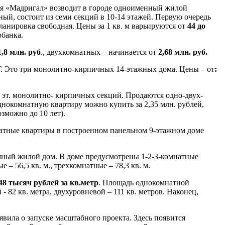
ия «Мадригал» возводит в городе одноименный жилой
ный, состоит из семи секций в 10-14 этажей. Первую очередь
ланировка свободная. Цены за 1 кв. м варьируются от
44 до
банка.
1,8 млн. руб
., двухкомнатных – начинается от
2,68 млн. руб.
 Г. Это три монолитно-кирпичных 14-этажных дома. Цены – от
:
5 эт. монолитно- кирпичных секций. Продаются одно-двух-
днокомнатную квартиру можно купить за 2,35 млн. рублей,
озможно до 10 лет).
атные квартиры в построенном панельном 9-этажном доме
чный жилой дом. В доме предусмотрены 1-2-3-комнатные
 – 56,5 кв. м., трехкомнатные – 78,3 кв. м.
48 тысяч рублей за кв.метр
. Площадь однокомнатной
- 82 кв. метра, двухуровневой – 111 кв. метров. Наконец,
ила о запуске масштабного проекта. Здесь появится