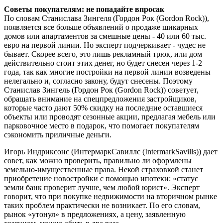
Советы покупателям: не попадайте впросак
По словам Станислава Зингеля (Гордон Рок (Gordon Rock)),
появляется все больше объявлений о продаже шикарных
домов или апартаментов за смешные цены - 40 или 60 тыс.
евро на первой линии. Но эксперт подчеркивает - чудес не
бывает. Скорее всего, это лишь рекламный трюк, или дом
действительно стоит этих денег, но будет снесен через 1-2
года, так как многие постройки на первой линии возведены
нелегально и, согласно закону, будут снесены. Поэтому
Станислав Зингель (Гордон Рок (Gordon Rock)) советует,
обращать внимание на спецпредложения застройщиков,
которые часто дают 50% скидку на последние оставшиеся
объекты или проводят сезонные акции, предлагая мебель или
парковочное место в подарок, что помогает покупателям
сэкономить приличные деньги.
Игорь Индриксонс (ИнтермаркСавиллс (IntermarkSavills)) дает
совет, как можно проверить, правильно ли оформлены
земельно-имущественные права. Некой страховкой станет
приобретение новостройки с помощью ипотеки: «статус
земли банк проверит лучше, чем любой юрист». Эксперт
говорит, что при покупке недвижимости на вторичном рынке
таких проблем практически не возникает. По его словам,
рынок «утонул» в предложениях, а цену, заявленную