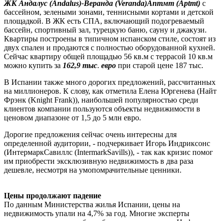
ЖК
Андалус (Andalus)
-
Веранда (Veranda)
Аптмт (Aptmt)
с
бассейном, зелеными зонами, теннисными кортами и детской
площадкой. В ЖК есть СПА, включающий подогреваемый
бассейн, спортивный зал, турецкую баню, сауну и джакузи.
Квартиры построены в типичном испанском стиле, состоят из
двух спален и продаются с полностью оборудованной кухней.
Сейчас квартиру общей площадью 56 кв.м с террасой 10 кв.м
можно купить за
162,9 тыс
.
евро
при старой цене 187 тыс.
В Испании также много дорогих предложений, рассчитанных
на миллионеров. К слову, как отметила Елена Юргенева (Найт
Фрэнк (Knight Frank)), наибольшей популярностью среди
клиентов компании пользуются объекты недвижимости в
ценовом диапазоне от 1,5 до 5 млн евро.
Дорогие предложения сейчас очень интересны для
определенной аудитории, - подчеркивает Игорь Индриксонс
(ИнтермаркСавиллс (IntermarkSavills)), - так как кризис помог
им приобрести эксклюзивную недвижимость в два раза
дешевле, несмотря на умопомрачительные ценники.
Цены продолжают падение
По данным Министерства жилья Испании, цены на
недвижимость упали на 4,7% за год. Многие эксперты