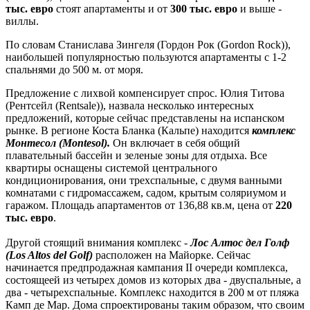
тыс. евро
стоят апартаменты и от
300 тыс. евро
и выше -
виллы.
По словам Станислава Зингеля (Гордон Рок (Gordon Rock)),
наибольшей популярностью пользуются апартаменты с 1-2
спальнями до 500 м. от моря.
Предложение с лихвой компенсирует спрос. Юлия Титова
(Рентсейл (Rentsale)), назвала несколько интересных
предложений, которые сейчас представлены на испанском
рынке. В регионе Коста Бланка (Кальпе) находится
комплекс
Монтесол (Montesol).
Он включает в себя общий
плавательный бассейн и зеленые зоны для отдыха. Все
квартиры оснащены системой центрального
кондиционирования, они трехспальные, с двумя ванными
комнатами с гидромассажем, садом, крытым соляриумом и
гаражом. Площадь апартаментов от 136,88 кв.м, цена от
220
тыс. евро
.
Другой стоящий внимания комплекс -
Лос Алтос дел Голф
(Los Altos del Golf)
расположен на Майорке. Сейчас
начинается предпродажная кампания II очереди комплекса,
состоящеей из четырех домов из которых два - двуспальные, а
два - четырехспальные. Комплекс находится в 200 м от пляжа
Камп де Мар. Дома спроектированы таким образом, что своим