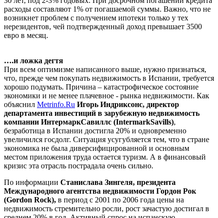
30 лет, под 2-3% годовых. При досрочном погашении кредита
расходы составляют 1% от погашаемой суммы. Важно, что не
возникнет проблем с получением ипотеки только у тех
нерезидентов, чей подтвержденный доход превышает 3500
евро в месяц.
….и ложка дегтя
При всем оптимизме написанного выше, нужно признаться,
что, прежде чем покупать недвижимость в Испании, требуется
хорошо подумать. Причина – катастрофическое состояние
экономики и не менее плачевное - рынка недвижимости. Как
объяснил
Metrinfo.Ru
Игорь Индриксонс, директор
департамента инвестиций в зарубежную недвижимость
компании
ИнтермаркСавиллс (IntermarkSavills)
,
безработица в Испании достигла 20% и одновременно
увеличился госдолг. Ситуация усугубляется тем, что в стране
экономика не была диверсифицированной и основным
местом приложения труда остается туризм. А в финансовый
кризис эта отрасль пострадала очень сильно.
По информации
Станислава Зингеля, президента
Международного агентства недвижимости Гордон Рок
(Gordon Rock),
в период с 2001 по 2006 года цены на
недвижимость стремительно росли, рост зачастую достигал в
среднем 20% в год. Активный спрос на испанскую