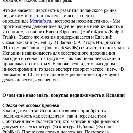
хозяином, можно сбить в два раза.
Что же касается перспектив развития испанского рынка
недвижимости, то практически все эксперты,
опрошенные
Metrinfo.ru
, настроены пессимистично. «Мы
прогнозируем дальнейшее падение цен на недвижимость в
Испании», - говорит Елена Юргенева (Найт Фрэнк (Knight
Frank)). Такого же мнения придерживается и Евгений
Скоморовский («Century 21 Запад»). А Игорь Индриксонс
(ИнтермаркСавиллс (IntermarkSavills)) считает, что покупать в
Испании недвижимость для собственного проживания
выгодно и сейчас и в будущем, так как цены невысокие и
продолжают снижаться. Если же речь идет о выгодном
инвестировании, то здесь эксперт говорит четкое «нет». «В
ближайшие 10 лет на испанском рынке инвесторам будет
делать нечего», - уверен он.
О чем еще надо знать, покупая недвижимость в Испании
Сделка без особых проблем
Законодательство Испании позволяет приобретать
недвижимость как резидентам, так и нерезидентам.
Собственником является тот, кто записан в официальном
документе - Эсктритуре (Ескритура Публика (Escritura
Publika)). Процедура сделки несложная. Покупатель