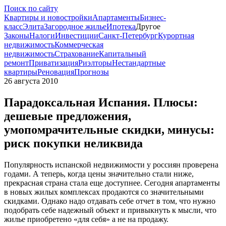
Поиск по сайту
Квартиры и новостройки
Апартаменты
Бизнес-
класс
Элита
Загородное жилье
Ипотека
Другое
Законы
Налоги
Инвестиции
Санкт-Петербург
Курортная
недвижимость
Коммерческая
недвижимость
Страхование
Капитальный
ремонт
Приватизация
Риэлторы
Нестандартные
квартиры
Реновация
Прогнозы
26 августа 2010
Парадоксальная Испания. Плюсы:
дешевые предложения,
умопомрачительные скидки, минусы:
риск покупки неликвида
Популярность испанской недвижимости у россиян проверена
годами. А теперь, когда цены значительно стали ниже,
прекрасная страна стала еще доступнее. Сегодня апартаменты
в новых жилых комплексах продаются со значительными
скидками. Однако надо отдавать себе отчет в том, что нужно
подобрать себе надежный объект и привыкнуть к мысли, что
жилье приобретено «для себя» а не на продажу.