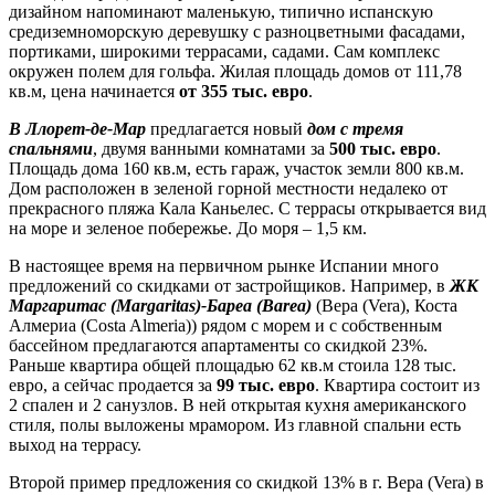
дизайном напоминают маленькую, типично испанскую
средиземноморскую деревушку с разноцветными фасадами,
портиками, широкими террасами, садами. Сам комплекс
окружен полем для гольфа. Жилая площадь домов от 111,78
кв.м, цена начинается
от 355 тыс. евро
.
В Ллорет-де-Мар
предлагается новый
дом с тремя
спальнями
, двумя ванными комнатами за
500 тыс. евро
.
Площадь дома 160 кв.м, есть гараж, участок земли 800 кв.м.
Дом расположен в зеленой горной местности недалеко от
прекрасного пляжа Кала Каньелес. С террасы открывается вид
на море и зеленое побережье. До моря – 1,5 км.
В настоящее время на первичном рынке Испании много
предложений со скидками от застройщиков. Например, в
ЖК
Маргаритас (Margaritas)
-
Бареа (Barea)
(Вера (Vera), Коста
Алмериа (Costa Almeria)) рядом с морем и с собственным
бассейном предлагаются апартаменты со скидкой 23%.
Раньше квартира общей площадью 62 кв.м стоила 128 тыс.
евро, а сейчас продается за
99 тыс. евро
. Квартира состоит из
2 спален и 2 санузлов. В ней открытая кухня американского
стиля, полы выложены мрамором. Из главной спальни есть
выход на террасу.
Второй пример предложения со скидкой 13% в г. Вера (Vera) в