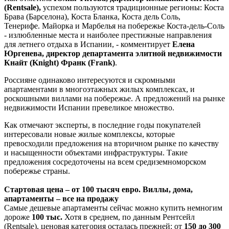
(Rentsale),
успехом пользуются традиционные регионы: Коста
Брава (Барселона), Коста Бланка, Коста дель Соль,
Тенерифе. Майорка и Марбелья на побережье Коста-дель-Соль
- излюбленные места и наиболее престижные направления
для летнего отдыха в Испании, - комментирует
Елена
Юргенева, директор департамента элитной недвижимости
Кнайт (Knight)
Франк (Frank)
.
Россияне одинаково интересуются и скромными
апартаментами в многоэтажных жилых комплексах, и
роскошными виллами на побережье. А предложений на рынке
недвижимости Испании превеликое множество.
Как отмечают эксперты, в последние годы покупателей
интересовали новые жилые комплексы, которые
превосходили предложения на вторичном рынке по качеству
и насыщенности объектами инфраструктуры. Такие
предложения сосредоточены на всем средиземноморском
побережье страны.
Стартовая цена – от 100 тысяч евро. Виллы, дома,
апартаменты – все на продажу
Самые дешевые апартаменты сейчас можно купить немногим
дороже
100 тыс.
Хотя в среднем, по данным Рентсейл
(Rentsale), ценовая категория осталась прежней: от
150 до 300