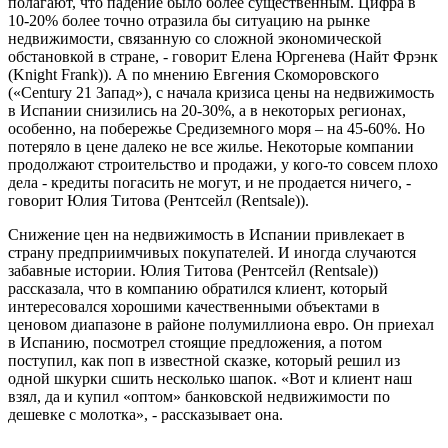
полагают, что падение было более существенным. Цифра в
10-20% более точно отразила бы ситуацию на рынке
недвижимости, связанную со сложной экономической
обстановкой в стране, - говорит Елена Юргенева (Найт Фрэнк
(Knight Frank)). А по мнению Евгения Скоморовского
(«Century 21 Запад»), с начала кризиса цены на недвижимость
в Испании снизились на 20-30%, а в некоторых регионах,
особенно, на побережье Средиземного моря – на 45-60%. Но
потеряло в цене далеко не все жилье. Некоторые компании
продолжают строительство и продажи, у кого-то совсем плохо
дела - кредиты погасить не могут, и не продается ничего, -
говорит Юлия Титова (Рентсейл (Rentsale)).
Снижение цен на недвижимость в Испании привлекает в
страну предприимчивых покупателей. И иногда случаются
забавные истории. Юлия Титова (Рентсейл (Rentsale))
рассказала, что в компанию обратился клиент, который
интересовался хорошими качественными объектами в
ценовом диапазоне в районе полумиллиона евро. Он приехал
в Испанию, посмотрел стоящие предложения, а потом
поступил, как поп в известной сказке, который решил из
одной шкурки сшить несколько шапок. «Вот и клиент наш
взял, да и купил «оптом» банковской недвижимости по
дешевке с молотка», - рассказывает она.