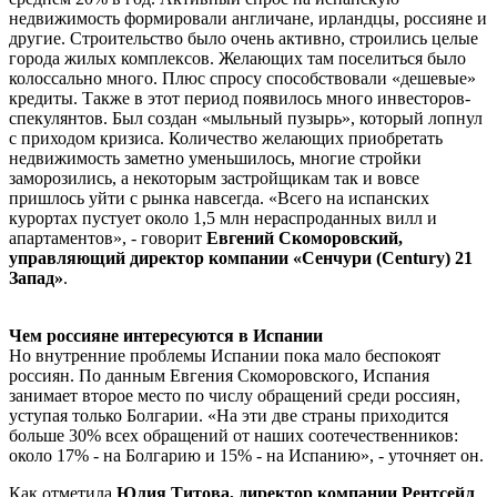
недвижимость формировали англичане, ирландцы, россияне и
другие. Строительство было очень активно, строились целые
города жилых комплексов. Желающих там поселиться было
колоссально много. Плюс спросу способствовали «дешевые»
кредиты. Также в этот период появилось много инвесторов-
спекулянтов. Был создан «мыльный пузырь», который лопнул
с приходом кризиса. Количество желающих приобретать
недвижимость заметно уменьшилось, многие стройки
заморозились, а некоторым застройщикам так и вовсе
пришлось уйти с рынка навсегда. «Всего на испанских
курортах пустует около 1,5 млн нераспроданных вилл и
апартаментов», - говорит
Евгений Скоморовский,
управляющий директор компании «
Сенчури (Century)
21
Запад»
.
Чем россияне интересуются в Испании
Но внутренние проблемы Испании пока мало беспокоят
россиян. По данным Евгения Скоморовского, Испания
занимает второе место по числу обращений среди россиян,
уступая только Болгарии. «На эти две страны приходится
больше 30% всех обращений от наших соотечественников:
около 17% - на Болгарию и 15% - на Испанию», - уточняет он.
Как отметила
Юлия Титова, директор компании Рентсейл