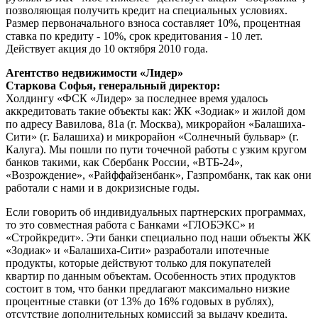
позволяющая получить кредит на специальных условиях.
Размер первоначального взноса составляет 10%, процентная
ставка по кредиту - 10%, срок кредитования - 10 лет.
Действует акция до 10 октября 2010 года.
Агентство недвижимости «Лидер»
Старкова Софья, генеральный директор:
Холдингу «ФСК «Лидер» за последнее время удалось
аккредитовать такие объекты как: ЖК «Зодиак» и жилой дом
по адресу Вавилова, 81а (г. Москва), микрорайон «Балашиха-
Сити» (г. Балашиха) и микрорайон «Солнечный бульвар» (г.
Калуга). Мы пошли по пути точечной работы с узким кругом
банков такими, как Сбербанк России, «ВТБ-24»,
«Возрождение», «Райффайзенбанк», Газпромбанк, так как они
работали с нами и в докризисные годы.
Если говорить об индивидуальных партнерских программах,
то это совместная работа с Банками «ГЛОБЭКС» и
«Стройкредит». Эти банки специально под наши объекты ЖК
«Зодиак» и «Балашиха-Сити» разработали ипотечные
продукты, которые действуют только для покупателей
квартир по данным объектам. Особенность этих продуктов
состоит в том, что банки предлагают максимально низкие
процентные ставки (от 13% до 16% годовых в рублях),
отсутствие дополнительных комиссий за выдачу кредита,