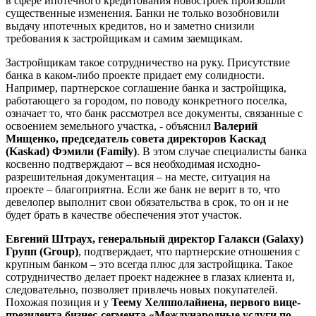
в сфере ипотечного кредитования новостроек произошли
существенные изменения. Банки не только возобновили
выдачу ипотечных кредитов, но и заметно снизили
требования к застройщикам и самим заемщикам.
Застройщикам такое сотрудничество на руку. Присутствие
банка в каком-либо проекте придает ему солидности.
Например, партнерское соглашение банка и застройщика,
работающего за городом, по поводу конкретного поселка,
означает то, что банк рассмотрел все документы, связанные с
освоением земельного участка, - объяснил
Валерий
Мищенко, председатель совета директоров
Каскад
(Kaskad)
Фэмили (Family)
. В этом случае специалисты банка
косвенно подтверждают – вся необходимая исходно-
разрешительная документация – на месте, ситуация на
проекте – благоприятна. Если же банк не верит в то, что
девелопер выполнит свои обязательства в срок, то он и не
будет брать в качестве обеспечения этот участок.
Евгений Штраух, генеральный директор
Галакси (Galaxy)
Групп (Group)
, подтверждает, что партнерские отношения с
крупным банком – это всегда плюс для застройщика. Такое
сотрудничество делает проект надежнее в глазах клиента и,
следовательно, позволяет привлечь новых покупателей.
Похожая позиция и у
Теему Хелпполайнена, первого вице-
президента бизнес-сегмента «Международные услуги по