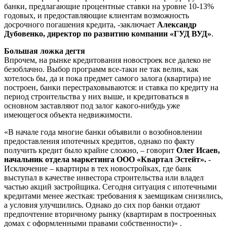
банки, предлагающие процентные ставки на уровне 10-13%
годовых, и предоставляющие клиентам возможность
досрочного погашения кредита, -заключает
Александр
Дубовенко, директор по развитию компании «ГУД ВУД»
.
Большая ложка дегтя
Впрочем, на рынке кредитования новостроек все далеко не
безоблачно. Выбор программ все-таки не так велик, как
хотелось бы, да и пока предмет самого залога (квартира) не
построен, банки перестраховываются: и ставка по кредиту на
период строительства у них выше, и кредитоваться в
основном заставляют под залог какого-нибудь уже
имеющегося объекта недвижимости.
«В начале года многие банки объявили о возобновлении
предоставления ипотечных кредитов, однако по факту
получить кредит было крайне сложно, – говорит
Олег Исаев,
начальник отдела маркетинга ООО «Квартал Эстейт».
-
Исключение – квартиры в тех новостройках, где банк
выступал в качестве инвестора строительства или владел
частью акций застройщика. Сегодня ситуация с ипотечными
кредитами менее жесткая: требования к заемщикам снизились,
а условия улучшились. Однако до сих пор банки отдают
предпочтение вторичному рынку (квартирам в построенных
домах с оформленными правами собственности)» .