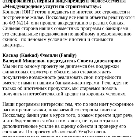
(Helppolainen)
), первый вице-президент бизнес-сегмента
«Международные услуги по строительству»:
Концерн ЮИТ готов продавать по ипотеке все строящееся и
построенное жилье. Поскольку все наши объекты реализуются
по ФЗ №214, они прошли аккредитацию в разных банках.
Сильная сторона наших совместных программ с банкирами -
это специальные предложения по двойному предоставлению
скидок - по ценовым условиям ипотеки и стоимости
квартиры.
Каскад (Kaskad)
Фэмили (Family)
Валерий Мищенко, председатель Совета директоров:
Мы ни по одному проекту не двигаемся без поддержки
финансовых структур и обязательно стараемся дать
покупателю возможность реализовать свои потребности
вместе с нами и нашими банками-партнерами. Речь идет не
только об ипотечных продуктах, мы стараемся помочь
получить и потребительский кредит на хороших условиях.
Наши программы интересны тем, что по ним идет ускоренное
рассмотрение заявки, подаваемой со стороны клиента.
Поскольку, банки уже в курсе того, о каком проекте идет речь,
и что будет являться объектом залога, не нужно тратить
дополнительные усилие на оценку объекта и проверку его
состояния. По проекту «Зыковский УездЪ» очень