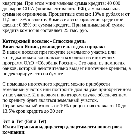
квартиры. При этом минимальная сумма кредита: 40 000
долларов США (эквивалент валюта РФ), а максимальная
сумма не ограничена. Процентные ставки: 13% в рублях и от
11,5 до 13% в валюте. Комиссия за оформление кредитной
сделки: 0,85% от суммы кредита. При минимальной сумме
кредита комиссия составляет 25 тыс. руб.
Коттеджный поселок «Спасские дачи»
Вячеслав Яшин, руководитель отдела продаж:
В нашем поселке при покупке земельного участка или
коттеджа можно воспользоваться одной из ипотечных
программ ОАО «Сбербанк России». Это один из немногих
банков, который действительно выдает ипотечные кредиты, а
не декларирует это на бумаге.
С помощью ипотечного кредита можно приобрести
земельный участок или построить дом на уже приобретенном
у нас участке. И в первом и во втором случае обеспечением
по кредиту будет являться земельный участок.
Первоначальный взнос - от 10% процентная ставка от 10 до
13,5% срок кредита до 30 лет.
Эст-а-Тет (Est-a-Tet)
Юлия Гераськина, директор департамента новостроек
компании: