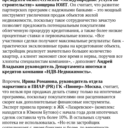
строительству» концерна ЮИТ
. Он считает, что развитие
партнерских программ с надежными банками – это мощный
инструмент увеличения продаж объектов жилой
недвижимости, поскольку такое сотрудничество зачастую
позволяет предложить потенциальным покупателям
облегченную процедуру кредитования, а также более низкие
процентные ставки и первоначальные взносы. «Все
участники сделки получают максимальные результаты: банк -
практически эксклюзивные права на кредитование объекта,
застройщик реализует значительно большее количество
квартир, а клиент экономит свое время и нервы, поручив все
хлопоты специалистам компании», - дополняет
Андрей
Владыкин руководитель Департамента ипотеки и
кредитов компании «НДВ-Недвижимость»
.
Впрочем,
Ирина Романова, руководитель отдела
маркетинга и
ПИАР (PR)
ГК «Пионер»-Москва
, считает,
что нельзя при продажах делать ставку только на ипотечные
программы, поскольку покупателями они расцениваются
скорее как дополнительные финансовые инструменты.
Эксперт привела пример: в ЖК «Лазаревское» (комплекс
находится в Южном Бутово) с начала года доля ипотечных
сделок составила чуть более 10%. В остальных случаях
ипотека не использовалась. «Но если застройщик
сотрудничает с двумя банками и более, то вероятность