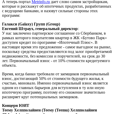
А теперь портал
Metrinfo.ru
дает слово самим застройщикам,
которые и расскажут об ипотечных продуктах, разработанных
с ведущими банками, и назовут сильные стороны этих
программ:
Галакси (Galaxy)
Групп (Group)
Евгений Штраух, генеральный директор
:
У нас заключено партнерское соглашение со Сбербанком, в
рамках которого покупателям квартир в ЖК «Бутово Парк»
доступен кредит по программе «Ипотечный Плюс». В
настоящее время это предложение - самое выгодное на рынке,
поскольку средства предоставляются под залог приобретаемой
недвижимости, без комиссии и поручителей, на срок до 30
лет. Первоначальный взнос - от 10% стоимости кредитуемого
объекта.
Время, когда банки требовали от заемщиков первоначальный
взнос, достигающий 50% от стоимости будущего жилья, к
счастью, миновало. Именно первоначальный взнос является
одним из главных барьеров для вступления в ту или иную
ипотечную программу, поэтому его снижение значительно
расширяет круг потенциальных заемщиков.
Концерн ЮИТ
Теему Хелпполайнен (
Теему (Teemu)
Хелпполайнен