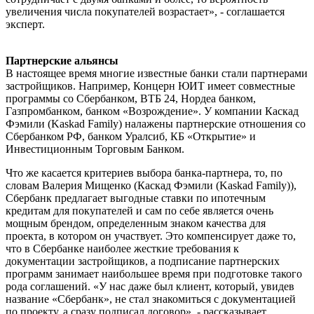
увеличения числа покупателей возрастает», - соглашается
эксперт.
Партнерские альянсы
В настоящее время многие известные банки стали партнерами
застройщиков. Например, Концерн ЮИТ имеет совместные
программы со Сбербанком, ВТБ 24, Нордеа банком,
Газпромбанком, банком «Возрождение». У компании Каскад
Фэмили (Kaskad Family) налажены партнерские отношения со
Сбербанком РФ, банком Уралсиб, КБ «Открытие» и
Инвестиционным Торговым Банком.
Что же касается критериев выбора банка-партнера, то, по
словам Валерия Мищенко (Каскад Фэмили (Kaskad Family)),
Сбербанк предлагает выгодные ставки по ипотечным
кредитам для покупателей и сам по себе является очень
мощным брендом, определенным знаком качества для
проекта, в котором он участвует. Это компенсирует даже то,
что в Сбербанке наиболее жесткие требования к
документации застройщиков, а подписание партнерских
программ занимает наибольшее время при подготовке такого
рода соглашений. «У нас даже был клиент, который, увидев
название «Сбербанк», не стал знакомиться с документацией
по проекту, а сразу подписал договор», - рассказывает