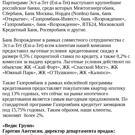
Партнерами Эст-а-Тет (Est-a-Tet) выступают крупнейшие
российские банки, среди которых Межтопэнергобанк,
Сбербанк, Банк Москвы, Нордеа (Nordea) банк, банк
«Открытие», «Газпромбанк-Инвест», банк «Возрождение»,
«Газпромбанк», банк «Возрождение», ВТБ24, Московский
Кредитный Банк, Росевробанк и другие.
Банк Возрождение в рамках совместного сотрудничества с
Эст-а-Тет (Est-a-Tet) всем клиентам нашей компании
предоставил льготные условия кредитования: скидку в
размере 0,5% с процентной ставки по кредиту, а также 0,2% с
комиссии за выдачу кредита. Льготные условия действуют по
объектам: ЖК «Скай Форт», ЖК «Спасский Мост», ЖК
«Южный Парк», ЖК «О’Пушкино», ЖК «Калипсо».
Также Газпромбанк в рамках юбилейной программы
кредитования предоставляет покупателям квартир ипотеку
под 13% годовых, что сейчас на рынке ипотечного
кредитования является самым выгодным предложением. По
стандартной программе Газпромбанк кредитует заемщиков
под 15,75% годовых. Таким образом, наши клиенты,
экономят более 2%.
«Ведис Групп»
Гарегин Аветисян, директор департамента продаж: