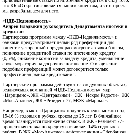
привлекательные ставки по ипотечным кредитам в силу того,
что КБ «Открытие» является нашим клиентом, и этот проект
мы разрабатываем для него.
«НДВ-Недвижимость»
Андрей Владыкин руководитель Департамента ипотеки и
кредитов:
Партнерская программа между «НДВ-Недвижимость» и
банками предусматривает целый ряд преференций для
клиента: ускоренный порядок рассмотрения заявки банком,
понижение процентной ставки по ипотечному кредиту
(0,5%), снижение комиссии за выдачу кредита, уменьшение
срока моратория на досрочное погашение. О выделении
подобных преференций может договориться только
профессионал рынка кредитования.
Партнерские программы действуют на следующих объектах,
реализуемых компанией «НДВ-Недвижимость»: мкр.
«Царицыно», ЖК «Центральный», ЖК «Искры Радости», ЖК
«Мос-Анжелес, ЖК «Резидент 77, МФК «Маршал».
Например, в мкр. «Царицыно» получить кредит можно под
15-16 % годовых в рублях, сроком до 25 лет. В ближайшее
время планируется понижение ставок. В ЖК «Резидент 77»
процентная ставка по кредиту составляет 14% годовых в
рублях. В ЖК «Мос-Анжелес» действует акция «Сбербанка»,