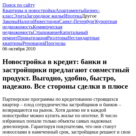
Поиск по сайту
Квартиры и новостройки
Апартаменты
Бизнес-
класс
Элита
Загородное жилье
Ипотека
Другое
Законы
Налоги
Инвестиции
Санкт-Петербург
Курортная
недвижимость
Коммерческая
недвижимость
Страхование
Капитальный
ремонт
Приватизация
Риэлторы
Нестандартные
квартиры
Реновация
Прогнозы
06 октября 2010
Новостройка в кредит: банки и
застройщики предлагают совместный
продукт. Выгодно, удобно, быстро,
надежно. Все стороны сделки в плюсе
Партнерские программы по кредитованию строящихся
квартир – плод сотрудничества застройщиков и банков –
возвращаются на рынок. Хотя далеко не в каждой
новостройке можно купить жилье по ипотеке. В число
избранных попали только объекты самых надежных
девелоперов. Гарантируя покупателям, что они станут
новоселами в намеченный срок, застройщики решают и свои