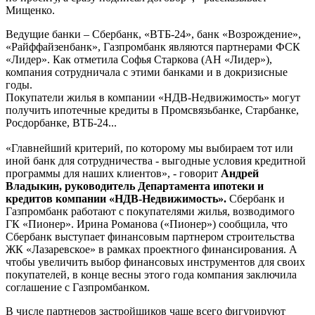
Мищенко.
Ведущие банки – Сбербанк, «ВТБ-24», банк «Возрождение»,
«Райффайзенбанк», Газпромбанк являются партнерами ФСК
«Лидер». Как отметила Софья Старкова (АН «Лидер»),
компания сотрудничала с этими банками и в докризисные
годы.
Покупатели жилья в компании «НДВ-Недвижимость» могут
получить ипотечные кредиты в Промсвязьбанке, Старбанке,
Росдорбанке, ВТБ-24...
«Главнейший критерий, по которому мы выбираем тот или
иной банк для сотрудничества - выгодные условия кредитной
программы для наших клиентов», - говорит
Андрей
Владыкин, руководитель Департамента ипотеки и
кредитов компании «НДВ-Недвижимость».
Сбербанк и
Газпромбанк работают с покупателями жилья, возводимого
ГК «Пионер». Ирина Романова («Пионер») сообщила, что
Сбербанк выступает финансовым партнером строительства
ЖК «Лазаревское» в рамках проектного финансирования. А
чтобы увеличить выбор финансовых инструментов для своих
покупателей, в конце весны этого года компания заключила
соглашение с Газпромбанком.
В числе партнеров застройщиков чаще всего фигурируют