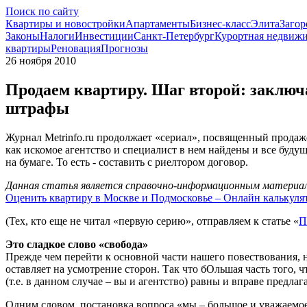
Поиск по сайту
Квартиры и новостройки
Апартаменты
Бизнес-класс
Элита
Загор
Законы
Налоги
Инвестиции
Санкт-Петербург
Курортная недвиж
квартиры
Реновация
Прогнозы
26 ноября 2010
Продаем квартиру. Шаг второй: заключ
штрафы
Журнал Metrinfo.ru продолжает «сериал», посвященный продаже
как искомое агентство и специалист в нем найдены и все буду
на бумаге. То есть - составить с риелтором договор.
Данная статья является справочно-информационным материало
Оценить квартиру в Москве и Подмосковье – Онлайн калькуля
(Тех, кто еще не читал «первую серию», отправляем к статье «
П
Это сладкое слово «свобода»
Прежде чем перейти к основной части нашего повествования, н
оставляет на усмотрение сторон. Так что бОльшая часть того, 
(т.е. в данном случае – вы и агентство) равны и вправе предлаг
Одним словом, постановка вопроса «мы – большое и уважаемое