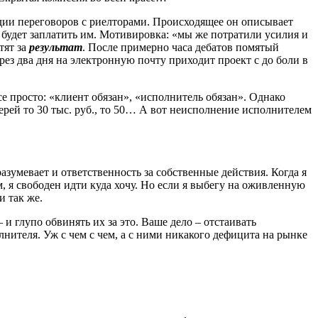
адии переговоров с риелторами. Происходящее он описывает
ен будет заплатить им. Мотивировка: «мы же потратили усилия и
тят за
результат
. После примерно часа дебатов помятый
ез два дня на электронную почту приходит проект с до боли в
е просто: «клиент обязан», «исполнитель обязан». Однако
ей то 30 тыс. руб., то 50… А вот неисполнение исполнителем
разумевает и ответственность за собственные действия. Когда я
, я свободен идти куда хочу. Но если я выбегу на оживленную
и так же.
и глупо обвинять их за это. Ваше дело – отстаивать
лнителя. Уж с чем с чем, а с ними никакого дефицита на рынке