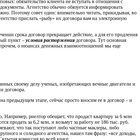
иповых: обязательство клиента не вступать в отношения с
и документы. Агентство обычно обязуется информировать
можно. Поэтому совет один: внимательно читать, прикидывая, во
агентство прислать «рыбу» их договора вам на электронную
ечении срока договор прекращает действие, а для его продления
ный пункт –
условия расторжения
договора. Тут основная
ы. Впрочем, о нюансах денежных взаимоотношений мы еще
еданных своему делу ученых, изобретающих вечные двигатели и
ии договора.
на предыдущем этапе, сейчас просто вносим ее в договор – и
о. Например, риелтор обещает, что продаст квартиру за 6 млн
ся продать за 6,2 млн, и возьмут за работу не 186 тыс. руб.
мевают, что так поступают либо частные маклеры, либо
упного и солидного агентства, нашел там фразу: «все доходы,
Скрытая комиссия во всей красе…