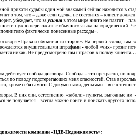
анной прихоти судьбы один мой знакомый сейчас находится в ст
пункт о том, что – даже если сделка не состоится – клиент долж
орит, убеждает, что за
усилия
в этом мире никто не платит – пла
енности нужно переложить с обычного языка на юридический. Чер
Исполнителю фактически понесенные расходы».
говора «Права и обязанности сторон». На первый взгляд, там вс
ождаются внушительными штрафами - любой «чих» грозит потер
ывается никак. Не предусмотрено там штрафов в пользу клиента…
ом действует свобода договора. Свобода – это прекрасно, но под
иться по поводу подстерегающих меня опасностей. Став взрослым
го, кроме себя самого. С документами, деньгами – все в точност
оры. В них они, естественно, «забили» пункты, выгодные им, – 
ся не получается – всегда можно пойти и поискать другого испо
недвижимости компании «НДВ-Недвижимость»: