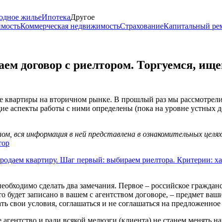
одное жилье
Ипотека
Другое
имость
Коммерческая недвижимость
Страхование
Капитальный ре
аем договор с риелтором. Торгуемся, и
 квартиры на вторичном рынке. В прошлый раз мы рассмотрели в
щие аспекты работы с ними определены (пока на уровне устных 
м, вся информация в ней представлена в ознакомительных целя
тор
родаем квартиру. Шаг первый: выбираем риелтора. Критерии: ха
еобходимо сделать два замечания. Первое – российское граждан
что будет записано в вашем с агентством договоре, – предмет ва
ать свои условия, соглашаться и не соглашаться на предложенное 
 агентство и ради всякой мелюзги (клиента) не станем менять 