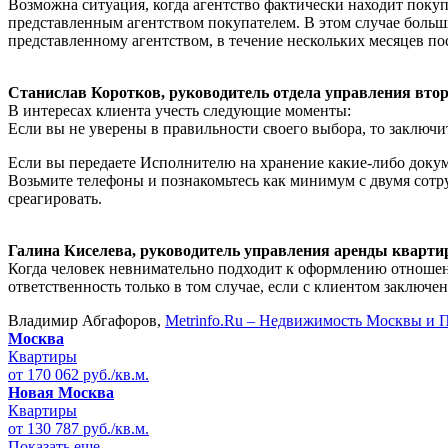
Возможна ситуация, когда агентство фактически находит покуп
представленным агентством покупателем. В этом случае больши
представленному агентством, в течение нескольких месяцев по
Станислав Коротков, руководитель отдела управления вт
В интересах клиента учесть следующие моменты:
Если вы не уверены в правильности своего выбора, то заключите
Если вы передаете Исполнителю на хранение какие-либо докуме
Возьмите телефоны и познакомьтесь как минимум с двумя сотру
среагировать.
Галина Киселева, руководитель управления аренды кварт
Когда человек невнимательно подходит к оформлению отношений
ответственность только в том случае, если с клиентом заключ
Владимир Абгафоров,
Metrinfo.Ru – Недвижимость Москвы и 
Москва
Квартиры
от 170 062 руб./кв.м.
Новая Москва
Квартиры
от 130 787 руб./кв.м.
Показать еще