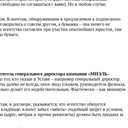
е свободны не соглашаться с вами). Но в любом случае,
ором. Клиентам, обнаружившим в предлагаемом к подписанию
оговорились о совсем другом, а бумажка – она ничего не
 агентства составлен при участии опытнейших юристов, там
ко бумаги.
ститель генерального директора компании «МИЭЛЬ–
о тот, кто указан в Уставе – например генеральный директор.
 далеко не всегда, иное лицо (скажем, руководитель филиала,
льно делает его недействительным. Фактически – как минимум
ам, в договоре, указывается, что агентство обязуется
 кладбище: клиент забыл «забить» подобный запрет в условия,
ира (адрес, метраж и прочие реквизиты) должна быть продана за