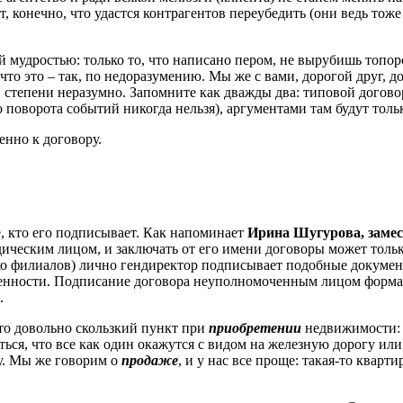
т, конечно, что удастся контрагентов переубедить (они ведь тож
й мудростью: только то, что написано пером, не вырубишь топ
что это – так, по недоразумению. Мы же с вами, дорогой друг, д
степени неразумно. Запомните как дважды два: типовой договор
о поворота событий никогда нельзя), аргументами там будут толь
енно к договору.
 те, кто его подписывает. Как напоминает
Ирина Шугурова, заме
дическим лицом, и заключать от его имени договоры может тольк
 филиалов) лично гендиректор подписывает подобные документы
еренности. Подписание договора неуполномоченным лицом форма
.
. Это довольно скользкий пункт при
приобретении
недвижимости: т
ься, что все как один окажутся с видом на железную дорогу или
у. Мы же говорим о
продаже
, и у нас все проще: такая-то кварт