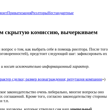
монт
Приватизация
Риэлторы
Нестандартные
щем скрытую комиссию, вычеркиваем
опрос о том, как выбрать себе в помощь риелтора. После того
договоренностей), предстоит следующий шаг: зафиксировать их
х и носит исключительно информационный характер.
рактер сделки; размер вознаграждения; репутация компании
»)
ское законодательство очень либерально, многие вопросы оно
ших соглашений. Кроме того, согласно законодательству стороны
и т.п.
наши договоры, которые утвердил сам наш
генеральный