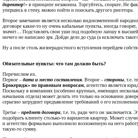
директор
!» в принципе незаконна. Торгуйтесь, спорьте. Не фак
упершись в стену, можно пойти и поискать другого риелтора.
Второе замечание является несколько видоизмененной народно
договоре какие-то ну очень кабальные пункты, иногда говорят, 
значит… Подставлять свои уши под подобную лапшу в высшей 
ничего не написано зря. Дойди дело до суда (а исключать таког
Ну а после столь жизнерадостного вступления перейдем собств
Обязательные пункты: что там должно быть?
Перечислим их.
Первое –
дата и место составления
. Второе –
стороны
, т.е.
Брокеридж» по правовым вопросам
, агентство является юри
Поскольку в компаниях (особенно крупных, имеющих несколько
начальник отдела) может делать это только на основании дов
серьезно затруднит предъявление требований о его исполнении
Третье –
предмет договора
, т.е. то, ради чего он заключается
подобрать клиенту столько-то вариантов квартир. Может случит
и агентство формально выполнило возложенную на него работ
такую-то сумму.