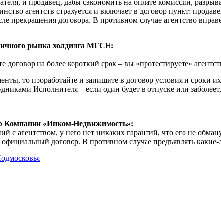
ателя, и продавец, дабы сэкономить на оплате комиссии, разрыв
нство агентств страхуется и включает в договор пункт: продаве
сле прекращения договора. В противном случае агентство вправ
оричного рынка холдинга МГСН:
 договор на более короткий срок – вы «протестируете» агентство
нты, то проработайте и запишите в договор условия и сроки их
дниками Исполнителя – если один будет в отпуске или заболеет
ир Компании «Инком-Недвижимость»:
 с агентством, у него нет никаких гарантий, что его не обману
ен официальный договор. В противном случае предъявлять какие-
Подмосковья