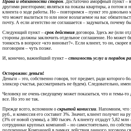
Права и обязанности сторон
. Достаточно аморфный пункт – в 
другими риелторами; являться на показы квартиры, а потом и 
клиента о ходе работы. Но – повторимся – пункт это довольно 
что может вылиться то или иное возлагаемое на вас обязательс
почту. А если агентство не соглашается – задуматься, почему бы
Следующий пункт –
срок действия
договора. Здесь же (или о
стороны должны заключить отдельное соглашение. Но может б
тонкость в вопросе «кто виноват?». Если клиент, то он, скор
поговорим – чуть позже.
И, конечно, важнейший пункт –
стоимость услуг и порядок ра
Осторожно: деньги!
Деньги – это, собственно говоря, тот предмет, ради которого
эликсир счастья, рассматривать не будем). Следовательно, имен
Человеку не очень сведущему может показаться, что и темы-то 
все. Но это не так.
Прежде всего, вспомним о
скрытой комиссии
. Напомним, что 
руб., и комиссия его составит 3%. Значит, клиент получит на ру
(3% от новой суммы), а 380 тысяч. А клиенту отдадут 5,82 мл
сотрудники крупных компаний – но самостоятельно, по собстве
полученные Компанией в рамках действия данного договора с