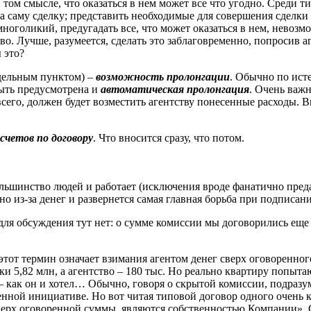
том смысле, что оказаться в нем может все что угодно. Среди т
на саму сделку; представить необходимые для совершения сделк
многоликий, предугадать все, что может оказаться в нем, невоз
тво. Лучше, разумеется, сделать это заблаговременно, попросив 
 это?
тдельным пунктом) –
возможность пролонгации
. Обычно по ист
ыть предусмотрена и
автоматическая пролонгация
. Очень важ
ее всего, должен будет возместить агентству понесенные расход
счетов по договору
. Что вносится сразу, что потом.
 большинство людей и работает (исключения вроде фанатично пр
но из-за денег и развернется самая главная борьба при подписан
для обсуждения тут нет: о сумме комиссии мы договорились еще 
этот термин означает взимания агентом денег сверх оговоренног
ки 5,82 млн, а агентство – 180 тыс. Но реально квартиру попытают
н – как он и хотел… Обычно, говоря о скрытой комиссии, подразу
нной инициативе. Но вот читая типовой договор одного очень кр
верх оговоренной суммы, являются собственностью Компании». 