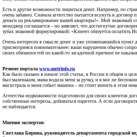
Есть и другие возможности лишиться денег. Например, по стр
очень забавно. Сначала агентство пытается всунуть в договор 
деньги на рекламирование вашей квартиры!». Мой знакомый сп
менеджер соглашается – но заявляет, что достигнутые договор
зубах знакомой формулировкой: «Клиент обязуется оплатить 
Очень интересен в смысле денег и уже упоминавшийся пункт до
присмотримся повнимательнее: ваши нарушения обычно сопров
своих обязанностей по какой-то загадочной причине не наказ
Резюме портала
www.metrinfo.ru
Как было сказано в начале этой статьи, в России в общем и цел
был маленьким, мама водила меня за ручку, и я мог не беспоко
магистраль и меня собьет машина – не стоит винить в этом нико
Агентства недвижимости подготовили для своих клиентов догов
собственные интересы, добиваться паритета. А если договорить
не наблюдается.
Мнения экспертов
:
Светлана Бирина, руководитель департамента городской 