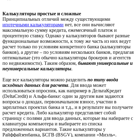
Калькуляторы простые и сложные
Принципиальных отличий между существующими
ипотечными калькуляторами
нет, все они вычисляют
максимальную сумму кредита, ежемесячный платеж и
процентную ставку. Однако у калькуляторов бывают разные
функциональные возможности, к тому же часть из них ведут
расчет только по условиям конкретного банка (калькуляторы
банков), а другие – по условиям нескольких банков, предлагая
оптимальные (это обычно калькуляторы брокеров и агентств
по недвижимости). Таким образом,
бывают универсальные и
неуниверсальные калькуляторы
.
Еще все калькуляторы можно разделить
по типу ввода
исходных данных для расчета
. Для ввода может
использоваться опросник, как например в ДельтаКредит
(DeltaCredit) и Альфа-банке: один за другим вам задаются
вопросы о доходах, первоначальном взносе, участии в
зарплатных проектах банка и т.д., и в результате вы получаете
расчет кредита. Либо калькулятор представляет собой
страницу с полями для ввода данных, которые вы набираете с
клавиатуры компьютера и выбираете из списка
предложенных вариантов. Такие калькуляторы у
Райффайзенбанка, БСГВ (BSGV), компании «Миэль».