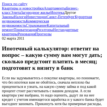
Поиск по сайту
Квартиры и новостройки
Апартаменты
Бизнес-
класс
Элита
Загородное жилье
Ипотека
Другое
Законы
Налоги
Инвестиции
Санкт-Петербург
Курортная
недвижимость
Коммерческая
недвижимость
Страхование
Капитальный
ремонт
Приватизация
Риэлторы
Нестандартные
квартиры
Реновация
Прогнозы
02 марта 2011
Ипотечный калькулятор: ответит на
вопрос – какую сумму вам могут дать;
сколько предстоит платить в месяц;
подготовит к визиту в банк
Если вы задумываетесь о покупке квартиры, но понимаете,
что без ипотеки вам не обойтись, сначала неплохо бы
прицениться и узнать, на какую сумму займа и под какой
процент стоит рассчитывать с вашим доходом. А если
квартира уже выбрана, то надо оценить, дадут ли на нее
кредит с учетом имеющегося заработка и у какого банка будет
выгоднее занимать. Прикинуть хотя бы примерные расходы,