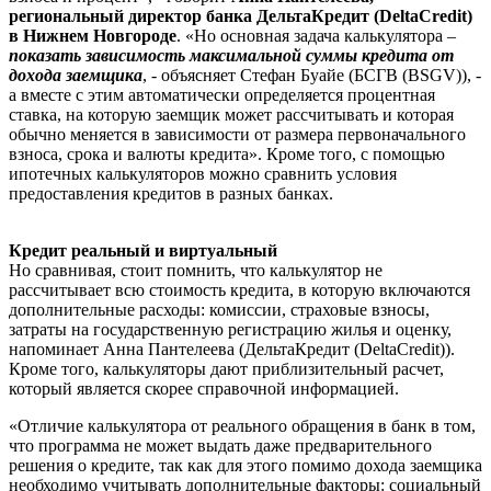
региональный директор банка ДельтаКредит (DeltaCredit)
в Нижнем Новгороде
. «Но основная задача калькулятора –
показать зависимость максимальной суммы кредита от
дохода заемщика
, - объясняет Стефан Буайе (БСГВ (BSGV)), -
а вместе с этим автоматически определяется процентная
ставка, на которую заемщик может рассчитывать и которая
обычно меняется в зависимости от размера первоначального
взноса, срока и валюты кредита». Кроме того, с помощью
ипотечных калькуляторов можно сравнить условия
предоставления кредитов в разных банках.
Кредит реальный и виртуальный
Но сравнивая, стоит помнить, что калькулятор не
рассчитывает всю стоимость кредита, в которую включаются
дополнительные расходы: комиссии, страховые взносы,
затраты на государственную регистрацию жилья и оценку,
напоминает Анна Пантелеева (ДельтаКредит (DeltaCredit)).
Кроме того, калькуляторы дают приблизительный расчет,
который является скорее справочной информацией.
«Отличие калькулятора от реального обращения в банк в том,
что программа не может выдать даже предварительного
решения о кредите, так как для этого помимо дохода заемщика
необходимо учитывать дополнительные факторы: социальный