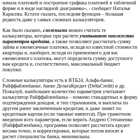
начала платежей и построение графика платежей в табличной
форме и в виде наглядной диаграммы», - сообщает Наталья
Карасева. Кстати сказать, последняя функция – большая
редкость даже у самых сложных калькуляторов.
Как было сказано,
сложными
можно считать те
калькуляторы, которые при расчете
учитывают множество
параметров кредита
, а также позволяют рассчитать сумму
займа и ежемесячные платежи, исходя из известной стоимости
квартиры и, наоборот, исходя из приемлемого для вас
ежемесячного платежа, могут определить сумму доступного
вам кредита и, соответственно, максимальный бюджет
покупки.
Сложные калькуляторы есть в ВТБ24, Альфа-банке,
Райффайзенбанке, банке ДельтаКредит (DeltaCredit) и др.
Пожалуй, наибольшее количество параметров учитывает
калькулятор Райффайзенбанка – помимо стандартных и форму
подтверждения доходов, и тип страхования, и выплаты по
другим ранее заключенным кредитам, и даже лимит по
кредитным картам (если таковые имеются). При грамотном
введении всех параметров, если верить Андрею Степаненко
(Райффайзенбанк), программа позволяет рассчитать кредит
весьма точно, и корректировки, которые потом вносят в
расчет специалисты банка, минимальны.