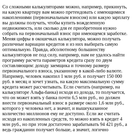
Со сложными калькуляторами можно, например, прикинуть,
на какую квартиру вам можно претендовать с имеющимися
накоплениями (первоначальным взносом) или какую зарплату
вы должны получать, чтобы купить вожделенную
недвижимость, или сколько для ее приобретения нужно
собрать на первоначальный взнос при имеющемся заработке.
Меняя цифры в окошечках калькулятора, можно получать
различные вариации кредитов и из них выбирать самую
оптимальную. Правда, абсолютному большинству
калькуляторов не под силу, например, нам не удалось найти
программу расчета параметров кредита сразу по двум
составляющим: доходу заемщика и точному размеру
первоначального взноса, указанному в какой-либо валюте.
Например, человек накопил 1 млн руб. и получает 150 000
руб. в месяц и хочет узнать, на какую максимальную сумму
кредита может рассчитывать. Если считать (например, на
калькуляторе Альфа-банка) исходя из дохода, то получается,
что он может взять у банка почти 6,5 млн руб., но должен
внести первоначальный взнос в размере около 1,6 млн руб.,
которого у человека нет, а значит, и вышеуказанное
количество миллионов ему не доступно. Если же считать
исходя из накопленных средств, то можно взять в кредит 4
млн руб., но при этом достаточно зарабатывать 94 421 руб., а
ведь гражданин получает больше, а значит, логично