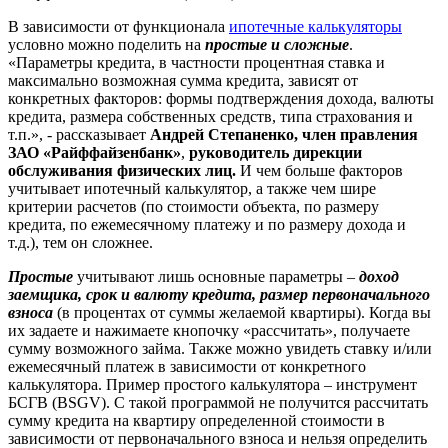
В зависимости от функционала
ипотечные калькуляторы
условно можно поделить на
простые и сложные
.
«Параметры кредита, в частности процентная ставка и
максимально возможная сумма кредита, зависят от
конкретных факторов: формы подтверждения дохода, валюты
кредита, размера собственных средств, типа страхования и
т.п.», - рассказывает
Андрей Степаненко, член правления
ЗАО «Райффайзенбанк»
,
руководитель дирекции
обслуживания физических лиц.
И чем больше факторов
учитывает ипотечный калькулятор, а также чем шире
критерии расчетов (по стоимости объекта, по размеру
кредита, по ежемесячному платежу и по размеру дохода и
т.д.), тем он сложнее.
Простые
учитывают лишь основные параметры –
доход
заемщика, срок и валюту кредита, размер первоначального
взноса
(в процентах от суммы желаемой квартиры). Когда вы
их задаете и нажимаете кнопочку «рассчитать», получаете
сумму возможного займа. Также можно увидеть ставку и/или
ежемесячный платеж в зависимости от конкретного
калькулятора. Пример простого калькулятора – инструмент
БСГВ (BSGV). С такой программой не получится рассчитать
сумму кредита на квартиру определенной стоимости в
зависимости от первоначального взноса и нельзя определить