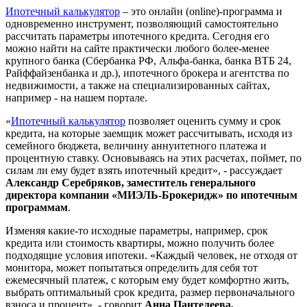
Ипотечный калькулятор
– это онлайн (online)-программа и
одновременно инструмент, позволяющий самостоятельно
рассчитать параметры ипотечного кредита. Сегодня его
можно найти на сайте практически любого более-менее
крупного банка (Сбербанка РФ, Альфа-банка, банка ВТБ 24,
Райффайзенбанка и др.), ипотечного брокера и агентства по
недвижимости, а также на специализированных сайтах,
например - на нашем портале.
«
Ипотечный калькулятор
позволяет оценить сумму и срок
кредита, на которые заемщик может рассчитывать, исходя из
семейного бюджета, величину аннуитетного платежа и
процентную ставку. Основываясь на этих расчетах, поймет, по
силам ли ему будет взять ипотечный кредит», - рассуждает
Александр Серебряков, заместитель генерального
директора компании «МИЭЛЬ-Брокеридж» по ипотечным
программам
.
Изменяя какие-то исходные параметры, например, срок
кредита или стоимость квартиры, можно получить более
подходящие условия ипотеки. «Каждый человек, не отходя от
монитора, может попытаться определить для себя тот
ежемесячный платеж, с которым ему будет комфортно жить,
выбрать оптимальный срок кредита, размер первоначального
взноса и процент», - говорит
Анна Пантелеева,