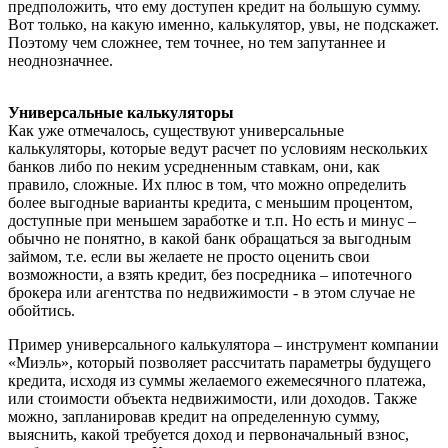
предположить, что ему доступен кредит на большую сумму.
Вот только, на какую именно, калькулятор, увы, не подскажет.
Поэтому чем сложнее, тем точнее, но тем запутаннее и
неоднозначнее.
Универсальные калькуляторы
Как уже отмечалось, существуют универсальные
калькуляторы, которые ведут расчет по условиям нескольких
банков либо по неким усредненным ставкам, они, как
правило, сложные. Их плюс в том, что можно определить
более выгодные варианты кредита, с меньшим процентом,
доступные при меньшем заработке и т.п. Но есть и минус –
обычно не понятно, в какой банк обращаться за выгодным
займом, т.е. если вы желаете не просто оценить свои
возможности, а взять кредит, без посредника – ипотечного
брокера или агентства по недвижимости - в этом случае не
обойтись.
Пример универсального калькулятора – инструмент компании
«Миэль», который позволяет рассчитать параметры будущего
кредита, исходя из суммы желаемого ежемесячного платежа,
или стоимости объекта недвижимости, или доходов. Также
можно, запланировав кредит на определенную сумму,
выяснить, какой требуется доход и первоначальный взнос,