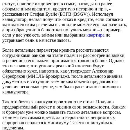
статус, наличие иждивенцев в семье, расходы по ранее
оформленным кредитам, кредитную историю и пр.», -
рассказывает Стефан Буайе (БСГВ (BSGV)). Используя
калькулятор, нельзя получить отказ в кредите, если согласно
математическим расчетам вы вполне можете его выплачивать,
а при обращении в банк отказ получить можно – например,
если у вас уже есть займы или выбранная
квартира
не
устраивает банк в качестве залога.
Более детальные параметры кредита рассчитываются
сотрудниками банков на этапе подачи и рассмотрения заявки,
и решение о его выдаче принимается только в банке. Однако
это не значит, что условия реальной ипотеки будут
обязательно хуже, напротив, как утверждает Александр
Серебряков (МИЭЛЬ-Брокеридж), после детального анализа
документов и ситуации заемщикам обычно предлагаются
условия несколько лучше, чем было рассчитано с помощью
калькулятора.
Так что бояться калькуляторов точно не стоит. Получив
предварительный расчет и оценив свои возможности, банкам
и брокерам уже можно задавать только детальные вопросы,
экономя тем самым время, да и вероятность неприятных
сюрпризов сводится к минимуму. Так что приступим к
подсчетам.