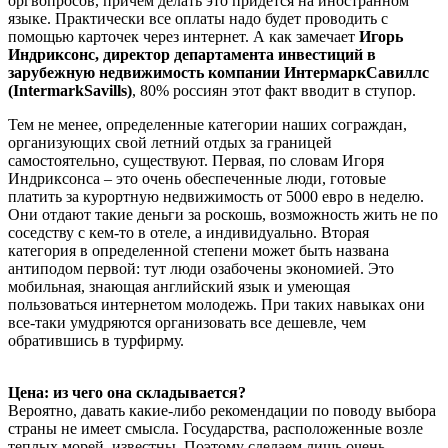
оргвопросов, причем делать это придется на иностранном
языке. Практически все оплаты надо будет проводить с
помощью карточек через интернет. А как замечает
Игорь
Индриксонс, директор департамента инвестиций в
зарубежную недвижимость компании
ИнтермаркСавиллс
(IntermarkSavills)
, 80% россиян этот факт вводит в ступор.
Тем не менее, определенные категории наших сограждан,
организующих свой летний отдых за границей
самостоятельно, существуют. Первая, по словам Игоря
Индриксонса – это очень обеспеченные люди, готовые
платить за курортную недвижимость от 5000 евро в неделю.
Они отдают такие деньги за роскошь, возможность жить не по
соседству с кем-то в отеле, а индивидуально. Вторая
категория в определенной степени может быть названа
антиподом первой: тут люди озабочены экономией. Это
мобильная, знающая английский язык и умеющая
пользоваться интернетом молодежь. При таких навыках они
все-таки умудряются организовать все дешевле, чем
обратившись в турфирму.
Цена: из чего она складывается?
Вероятно, давать какие-либо рекомендации по поводу выбора
страны не имеет смысла. Государства, расположенные возле
теплых морей, известны. Поэтому сделаем лишь очень