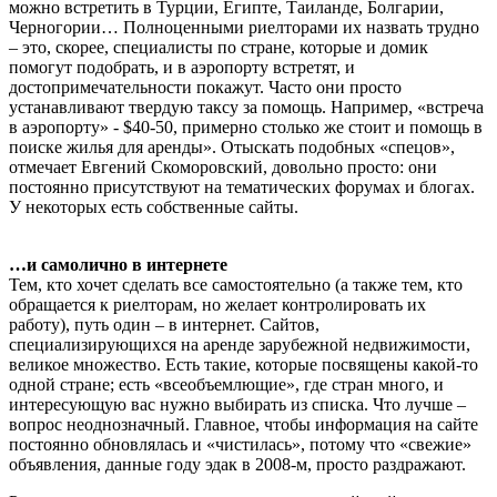
можно встретить в Турции, Египте, Таиланде, Болгарии,
Черногории… Полноценными риелторами их назвать трудно
– это, скорее, специалисты по стране, которые и домик
помогут подобрать, и в аэропорту встретят, и
достопримечательности покажут. Часто они просто
устанавливают твердую таксу за помощь. Например, «встреча
в аэропорту» - $40-50, примерно столько же стоит и помощь в
поиске жилья для аренды». Отыскать подобных «спецов»,
отмечает Евгений Скоморовский, довольно просто: они
постоянно присутствуют на тематических форумах и блогах.
У некоторых есть собственные сайты.
…и самолично в интернете
Тем, кто хочет сделать все самостоятельно (а также тем, кто
обращается к риелторам, но желает контролировать их
работу), путь один – в интернет. Сайтов,
специализирующихся на аренде зарубежной недвижимости,
великое множество. Есть такие, которые посвящены какой-то
одной стране; есть «всеобъемлющие», где стран много, и
интересующую вас нужно выбирать из списка. Что лучше –
вопрос неоднозначный. Главное, чтобы информация на сайте
постоянно обновлялась и «чистилась», потому что «свежие»
объявления, данные году эдак в 2008-м, просто раздражают.