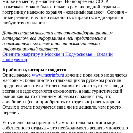
жилье на месте, у «частника». Но во времена СССР
разъезжать можно было только в рамках родной страны –
госграницу надежно охранял «железный занавес». Сегодня –
иные реалии, и есть возможность отправиться «дикарем» в
любую точку планеты.
Данная статья является справочно-информационным
материалом, вся информация в ней представлена в
ознакомительных целях и носит исключительно
информационный характер.
Оценить квартиру в Москве и Подмосковье – Онлайн
калькулятор
Крайности, которые сходятся
Описываемое
www.metrinfo.ru
явление пока явно не является
массовым: большинство отдыхающих за рубежом россиян
предпочитает отели. Ничего удивительного тут нет – люди
всегда и везде стремятся сэкономить, а наш туристический
рынок каким-то странным образом сложился так, что
авиабилеты (если приобретать их отдельно) очень дороги.
Отдых в отеле получается едва ли не дешевле, чем просто
перелет.
Есть и еще одна причина. Самостоятельная организация
собственного отдыха – это необходимость решить множество