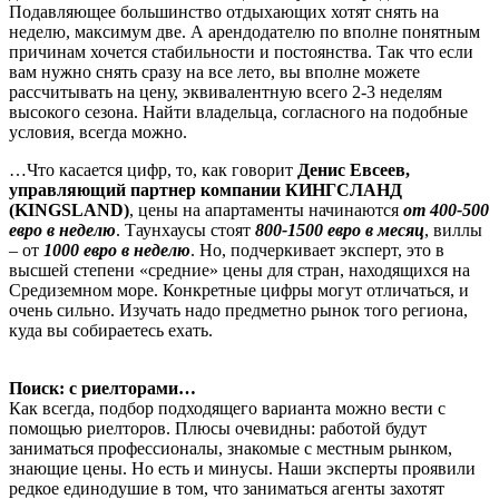
Подавляющее большинство отдыхающих хотят снять на
неделю, максимум две. А арендодателю по вполне понятным
причинам хочется стабильности и постоянства. Так что если
вам нужно снять сразу на все лето, вы вполне можете
рассчитывать на цену, эквивалентную всего 2-3 неделям
высокого сезона. Найти владельца, согласного на подобные
условия, всегда можно.
…Что касается цифр, то, как говорит
Денис Евсеев,
управляющий партнер компании
КИНГСЛАНД
(KINGSLAND)
, цены на апартаменты начинаются
от 400-500
евро в неделю
. Таунхаусы стоят
800-1500 евро в месяц
, виллы
– от
1000 евро в неделю
. Но, подчеркивает эксперт, это в
высшей степени «средние» цены для стран, находящихся на
Средиземном море. Конкретные цифры могут отличаться, и
очень сильно. Изучать надо предметно рынок того региона,
куда вы собираетесь ехать.
Поиск: с риелторами…
Как всегда, подбор подходящего варианта можно вести с
помощью риелторов. Плюсы очевидны: работой будут
заниматься профессионалы, знакомые с местным рынком,
знающие цены. Но есть и минусы. Наши эксперты проявили
редкое единодушие в том, что заниматься агенты захотят