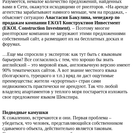
Разумеется, немалое количество предложений, найденных
вами в Сети, окажутся исходящими от риелторов. «На аренде
агентства зарабатывают намного меньше, чем на продажах, -
объясняет ситуацию
Анастасия Бакулина,
менеджер по
продажам компании ЕКОЛ Конструктион Инвестмент
(EKOL Construction Investment)
. – Поэтому многие
риелторские компании не загружают этими предложениями
собственный сайт, а размещают их на бесплатных досках и
форумах.
…Еще мы спросили у экспертов: как тут быть с языковым
барьером? Все согласились с тем, что хорошо бы знать
английский – это мировой язык, англоязычную версию имеют
90% тематических сайтов. А вот знание местного языка
(болгарского, турецкого и т.п.) вряд ли даст ощутимые
преимущества: жители «курортных» стран сами
недвижимость практически не арендуют. Так что любой
владелец апартаментов у теплого моря постарается изложить
свое предложение языком Шекспира.
Подводные камушки
К сожалению, встречаются и они. Первая проблема –
убедиться, что человек, представляющийся собственником
сдаваемого объекта, действительно является таковым.