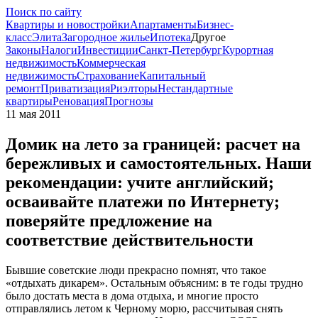
Поиск по сайту
Квартиры и новостройки
Апартаменты
Бизнес-
класс
Элита
Загородное жилье
Ипотека
Другое
Законы
Налоги
Инвестиции
Санкт-Петербург
Курортная
недвижимость
Коммерческая
недвижимость
Страхование
Капитальный
ремонт
Приватизация
Риэлторы
Нестандартные
квартиры
Реновация
Прогнозы
11 мая 2011
Домик на лето за границей: расчет на
бережливых и самостоятельных. Наши
рекомендации: учите английский;
осваивайте платежи по Интернету;
поверяйте предложение на
соответствие действительности
Бывшие советские люди прекрасно помнят, что такое
«отдыхать дикарем». Остальным объясним: в те годы трудно
было достать места в дома отдыха, и многие просто
отправлялись летом к Черному морю, рассчитывая снять