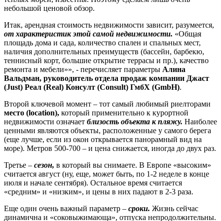
небольшой ценовой обзор.
Итак, арендная стоимость недвижимости зависит, разумеется,
от характеристик этой самой недвижимости.
«Общая
площадь дома и сада, количество спален и спальных мест,
наличия дополнительных преимуществ (бассейн, барбекю,
теннисный корт, большие открытие террасы и пр.), качество
ремонта и мебели»», - перечисляет параметры
Алина
Вальдман, руководитель отдела продаж компании
Джаст
(Just)
Реал (Real)
Консулт (Consult)
ГмбХ (GmbH)
.
Второй ключевой момент – тот самый любимый риелторами
место (location)
,
который применительно к курортной
недвижимости означает
близость объекта к пляжу.
Наиболее
ценными являются объекты, расположенные у самого берега
(еще лучше, если из окон открывается панорамный вид на
море). Метров 500-700 – и цена снижается, иногда до двух раз.
Третье –
сезон,
в который вы снимаете. В Европе «высоким»
считается август (ну, еще, может быть, по 1-2 неделе в конце
июля и начале сентября). Остальное время считается
«средним» и «низким», и цены в них падают в 2-3 раза.
Еще один очень важный параметр –
сроки.
Жизнь сейчас
динамична и «соковыжимающа», отпуска непродолжительны.