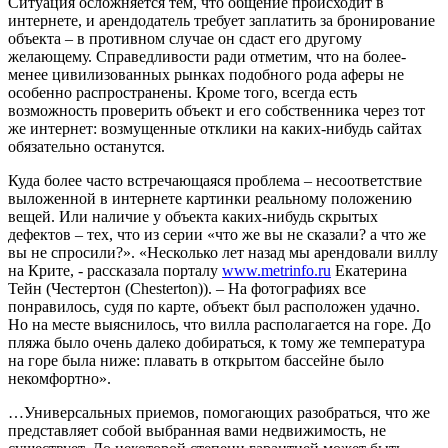
Ситуация осложняется тем, что общение происходит в
интернете, и арендодатель требует заплатить за бронирование
объекта – в противном случае он сдаст его другому
желающему. Справедливости ради отметим, что на более-
менее цивилизованных рынках подобного рода аферы не
особенно распространены. Кроме того, всегда есть
возможность проверить объект и его собственника через тот
же интернет: возмущенные отклики на каких-нибудь сайтах
обязательно останутся.
Куда более часто встречающаяся проблема – несоответствие
выложенной в интернете картинки реальному положению
вещей. Или наличие у объекта каких-нибудь скрытых
дефектов – тех, что из серии «что же вы не сказали? а что же
вы не спросили?». «Несколько лет назад мы арендовали виллу
на Крите, - рассказала порталу
www.metrinfo.ru
Екатерина
Тейн (Честертон (Chesterton)). – На фотографиях все
понравилось, судя по карте, объект был расположен удачно.
Но на месте выяснилось, что вилла располагается на горе. До
пляжа было очень далеко добираться, к тому же температура
на горе была ниже: плавать в открытом бассейне было
некомфортно».
…Универсальных приемов, помогающих разобраться, что же
представляет собой выбранная вами недвижимость, не