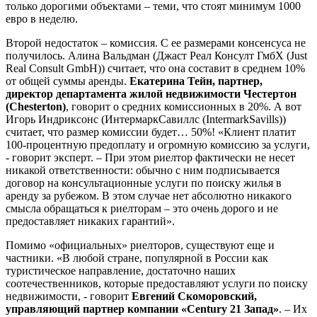
только дорогими объектами – теми, что стоят минимум 1000
евро в неделю.
Второй недостаток – комиссия. С ее размерами консенсуса не
получилось. Алина Вальдман (Джаст Реал Консулт ГмбХ (Just
Real Consult GmbH)) считает, что она составит в среднем 10%
от общей суммы аренды.
Екатерина Тейн, партнер,
директор департамента жилой недвижимости Честертон
(Chesterton)
, говорит о средних комиссионных в 20%. А вот
Игорь Индриксонс (ИнтермаркСавиллс (IntermarkSavills))
считает, что размер комиссии будет… 50%! «Клиент платит
100-процентную предоплату и огромную комиссию за услуги,
- говорит эксперт. – При этом риелтор фактически не несет
никакой ответственности: обычно с ним подписывается
договор на консультационные услуги по поиску жилья в
аренду за рубежом. В этом случае нет абсолютно никакого
смысла обращаться к риелторам – это очень дорого и не
предоставляет никаких гарантий».
Помимо «официальных» риелторов, существуют еще и
частники. «В любой стране, популярной в России как
туристическое направление, достаточно наших
соотечественников, которые предоставляют услуги по поиску
недвижимости, - говорит
Евгений Скоморовский,
управляющий партнер компании «Century 21 Запад»
. – Их