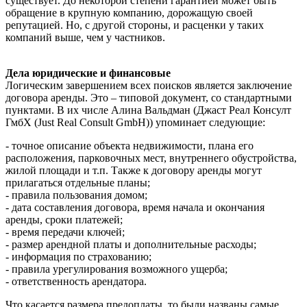
существует. До некоторой степени гарантией может быть
обращение в крупную компанию, дорожащую своей
репутацией. Но, с другой стороны, и расценки у таких
компаний выше, чем у частников.
Дела юридические и финансовые
Логическим завершением всех поисков является заключение
договора аренды. Это – типовой документ, со стандартными
пунктами. В их числе Алина Вальдман (Джаст Реал Консулт
ГмбХ (Just Real Consult GmbH)) упоминает следующие:
- точное описание объекта недвижимости, плана его
расположения, парковочных мест, внутреннего обустройства,
жилой площади и т.п. Также к договору аренды могут
прилагаться отдельные планы;
- правила пользования домом;
- дата составления договора, время начала и окончания
аренды, сроки платежей;
- время передачи ключей;
- размер арендной платы и дополнительные расходы;
- информация по страхованию;
- правила урегулирования возможного ущерба;
- ответственность арендатора.
Что касается размера предоплаты, то были названы самые